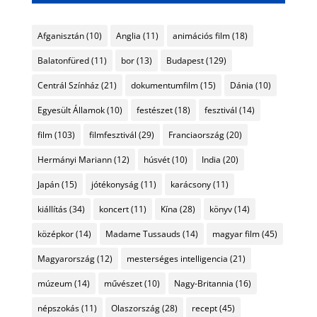
Afganisztán
(10)
Anglia
(11)
animációs film
(18)
Balatonfüred
(11)
bor
(13)
Budapest
(129)
Centrál Színház
(21)
dokumentumfilm
(15)
Dánia
(10)
Egyesült Államok
(10)
festészet
(18)
fesztivál
(14)
film
(103)
filmfesztivál
(29)
Franciaország
(20)
Hermányi Mariann
(12)
húsvét
(10)
India
(20)
Japán
(15)
jótékonyság
(11)
karácsony
(11)
kiállítás
(34)
koncert
(11)
Kína
(28)
könyv
(14)
középkor
(14)
Madame Tussauds
(14)
magyar film
(45)
Magyarország
(12)
mesterséges intelligencia
(21)
múzeum
(14)
művészet
(10)
Nagy-Britannia
(16)
népszokás
(11)
Olaszország
(28)
recept
(45)