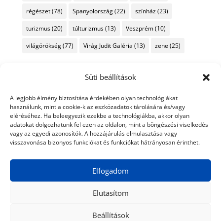
régészet
(78)
Spanyolország
(22)
színház
(23)
turizmus
(20)
túlturizmus
(13)
Veszprém
(10)
világörökség
(77)
Virág Judit Galéria
(13)
zene
(25)
Süti beállítások
A legjobb élmény biztosítása érdekében olyan technológiákat
használunk, mint a cookie-k az eszközadatok tárolására és/vagy
eléréséhez. Ha beleegyezik ezekbe a technológiákba, akkor olyan
adatokat dolgozhatunk fel ezen az oldalon, mint a böngészési viselkedés
vagy az egyedi azonosítók. A hozzájárulás elmulasztása vagy
visszavonása bizonyos funkciókat és funkciókat hátrányosan érinthet.
Elfogadom
Elutasítom
Beállítások
© 2024 Tiéd a Világ
Médiaajánlat