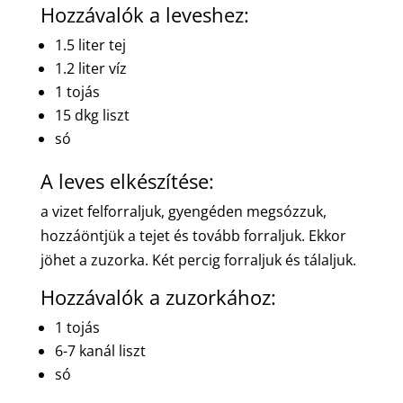
Hozzávalók a leveshez:
1.5 liter tej
1.2 liter víz
1 tojás
15 dkg liszt
só
A leves elkészítése:
a vizet felforraljuk, gyengéden megsózzuk,
hozzáöntjük a tejet és tovább forraljuk. Ekkor
jöhet a zuzorka. Két percig forraljuk és tálaljuk.
Hozzávalók a zuzorkához:
1 tojás
6-7 kanál liszt
só