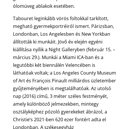
ólomüveg ablakok esetében.
Tabouret leginkább vörös foltokkal tarkított,
megható gyermekportréiról ismert. Párizsban,
Londonban, Los Angelesben és New Yorkban
állították ki munkáit. Jövő év elején egyéni
kiállítása nyílik a Night Galleryben (február 15. –
március 29.). Munkái a Miami ICA-ban és a
legutóbbi két biennálén Velencében is
láthatóak voltak; a Los Angeles County Museum
of Art és François Pinault milliárdos üzletember
gyűjteményében is megtalálhatóak. Az utolsó
nap (2016) című, 3 méter széles festményét,
amely különböző jelmezekben, mintegy
osztályképhez pózoló gyerekeket ábrázol, a
Christie’s 2021-ben 620 ezer fontért adta el
Londonban. A székesegyház