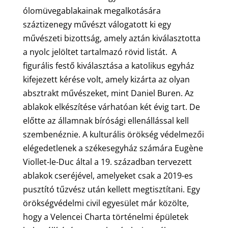
ólomüvegablakainak megalkotására
száztizenegy művészt válogatott ki egy
művészeti bizottság, amely aztán kiválasztotta
a nyolc jelöltet tartalmazó rövid listát. A
figurális festő kiválasztása a katolikus egyház
kifejezett kérése volt, amely kizárta az olyan
absztrakt művészeket, mint Daniel Buren. Az
ablakok elkészítése várhatóan két évig tart. De
előtte az államnak bírósági ellenállással kell
szembenéznie. A kulturális örökség védelmezői
elégedetlenek a székesegyház számára Eugène
Viollet-le-Duc által a 19. században tervezett
ablakok cseréjével, amelyeket csak a 2019-es
pusztító tűzvész után kellett megtisztítani. Egy
örökségvédelmi civil egyesület már közölte,
hogy a Velencei Charta történelmi épületek