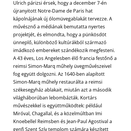
Ulrich párizsi érsek, hogy a december 7-én
újranyitott Notre-Dame de Paris hat
kápolnájának új ólomüvegablakát tervezze. A
művésznő a médiának bemutatta nyertes
projektjét, és elmondta, hogy a pünkösdöt
ünneplő, különböző kultúrákból származó
imádkozó embereket szándékozik megfesteni.
A 43 éves, Los Angelesben élő francia festőnő a
reimsi Simon-Marq műhely üvegművészeivel
fog együtt dolgozni. Az 1640-ben alapított
Simon-Marq műhely restaurálta a reimsi
székesegyház ablakait, miután azt a második
világháborúban lebombázták. Kortárs
művészekkel is együttműködtek: például
Miróval, Chagallal, és a közelmúltban Imi
Knoebellel Reimsben és Jean-Paul Agostival a
genfi Szent Szív templom számára készített