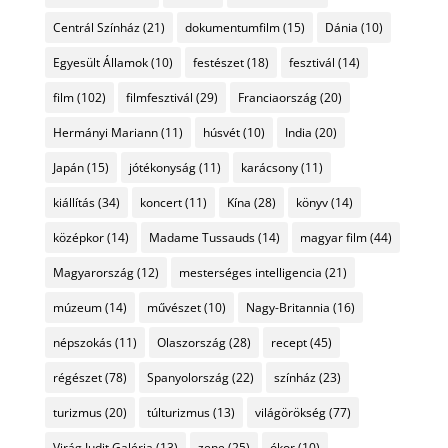
Centrál Színház
(21)
dokumentumfilm
(15)
Dánia
(10)
Egyesült Államok
(10)
festészet
(18)
fesztivál
(14)
film
(102)
filmfesztivál
(29)
Franciaország
(20)
Hermányi Mariann
(11)
húsvét
(10)
India
(20)
Japán
(15)
jótékonyság
(11)
karácsony
(11)
kiállítás
(34)
koncert
(11)
Kína
(28)
könyv
(14)
középkor
(14)
Madame Tussauds
(14)
magyar film
(44)
Magyarország
(12)
mesterséges intelligencia
(21)
múzeum
(14)
művészet
(10)
Nagy-Britannia
(16)
népszokás
(11)
Olaszország
(28)
recept
(45)
régészet
(78)
Spanyolország
(22)
színház
(23)
turizmus
(20)
túlturizmus
(13)
világörökség
(77)
Virág Judit Galéria
(13)
zene
(25)
ókor
(10)