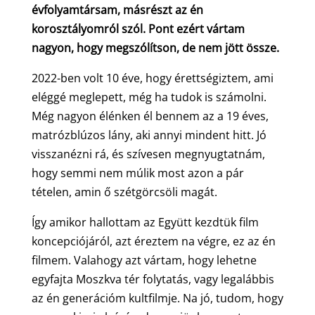
évfolyamtársam, másrészt az én
korosztályomról szól. Pont ezért vártam
nagyon, hogy megszólítson, de nem jött össze.
2022-ben volt 10 éve, hogy érettségiztem, ami
eléggé meglepett, még ha tudok is számolni.
Még nagyon élénken él bennem az a 19 éves,
matrózblúzos lány, aki annyi mindent hitt. Jó
visszanézni rá, és szívesen megnyugtatnám,
hogy semmi nem múlik most azon a pár
tételen, amin ő szétgörcsöli magát.
Így amikor hallottam az Együtt kezdtük film
koncepciójáról, azt éreztem na végre, ez az én
filmem. Valahogy azt vártam, hogy lehetne
egyfajta Moszkva tér folytatás, vagy legalábbis
az én generációm kultfilmje. Na jó, tudom, hogy