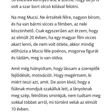
volt a szar bort olcsó kólával felütni.
Na meg Mucsi. Ne értsétek félre, nagyon bírom,
és ha van bármi vicces a filmben, az neki
köszönhető. Csak egyszerűen azt érzem, hogy
az elmúlt 20 évben, ha egy magyar film vicces
akart lenni, de nem volt ötlete, akkor mindig
előhúzta a Mucsi féle poénos, mogorva figurát
és tádám, meg is van oldva.
Amit még hiányoltam, hogy lássam a szereplők
fejlődését, motivációt. Hogy megértsem, ki
miért teszi azt, amit. De azon kívül, hogy a
fiúknak mondjuk szakálluk lett, a lányoknak
meg szép, felnőttes sminkjük, nem tudtam meg
sokkal többet arról, mi történt velük az elmúlt
10 évben.