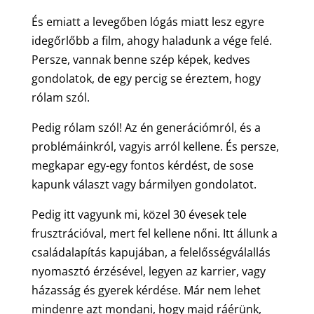
És emiatt a levegőben lógás miatt lesz egyre
idegőrlőbb a film, ahogy haladunk a vége felé.
Persze, vannak benne szép képek, kedves
gondolatok, de egy percig se éreztem, hogy
rólam szól.
Pedig rólam szól! Az én generációmról, és a
problémáinkról, vagyis arról kellene. És persze,
megkapar egy-egy fontos kérdést, de sose
kapunk választ vagy bármilyen gondolatot.
Pedig itt vagyunk mi, közel 30 évesek tele
frusztrációval, mert fel kellene nőni. Itt állunk a
családalapítás kapujában, a felelősségválallás
nyomasztó érzésével, legyen az karrier, vagy
házasság és gyerek kérdése. Már nem lehet
mindenre azt mondani, hogy majd ráérünk,