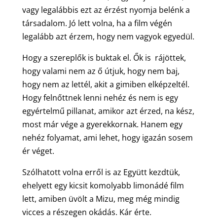
vagy legalábbis ezt az érzést nyomja belénk a
társadalom. Jó lett volna, ha a film végén
legalább azt érzem, hogy nem vagyok egyedül.
Hogy a szereplők is buktak el. Ők is rájöttek,
hogy valami nem az ő útjuk, hogy nem baj,
hogy nem az lettél, akit a gimiben elképzeltél.
Hogy felnőttnek lenni nehéz és nem is egy
egyértelmű pillanat, amikor azt érzed, na kész,
most már vége a gyerekkornak. Hanem egy
nehéz folyamat, ami lehet, hogy igazán sosem
ér véget.
Szólhatott volna erről is az Együtt kezdtük,
ehelyett egy kicsit komolyabb limonádé film
lett, amiben üvölt a Mizu, meg még mindig
vicces a részegen okádás. Kár érte.