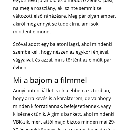
együtt lévő jótanuló és álmodozó zenész pasi,
na meg a rosszlány, aki szinte semmit se
változott első ránézésre. Meg pár olyan ember,
akiről még ennyit se tudok írni, ami sok
mindent elmond.
Szóval adott egy balatoni lagzi, ahol mindenki
szembe kell, hogy nézzen az egykori énjével,
vágyaival, és azzal, mi is történt az elmúlt pár
évben.
Mi a bajom a filmmel
Annyi potenciál lett volna ebben a sztoriban,
hogy arra kevés is a karakterem, de valahogy
minden kiforratlannak, befejezetlennek, vagy
klisésnek tűnik. A gimis bankett, ahol mindenki
VBK-zik, mert attól majd biztos minden mai 29-
30 évesnek könnyes lesz a szeme, hogy de jó is