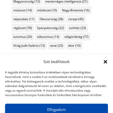
Magyarország
(12)
mesterséges intelligencia
(21)
múzeum
(14)
művészet
(10)
Nagy-Britannia
(16)
népszokás
(11)
Olaszország
(28)
recept
(45)
régészet
(78)
Spanyolország
(22)
színház
(23)
turizmus
(20)
túlturizmus
(13)
világörökség
(77)
Virág Judit Galéria
(13)
zene
(25)
ókor
(10)
Süti beállítások
A legjobb élmény biztosítása érdekében olyan technológiákat
használunk, mint a cookie-k az eszközadatok tárolására és/vagy
eléréséhez. Ha beleegyezik ezekbe a technológiákba, akkor olyan
adatokat dolgozhatunk fel ezen az oldalon, mint a böngészési viselkedés
vagy az egyedi azonosítók. A hozzájárulás elmulasztása vagy
visszavonása bizonyos funkciókat és funkciókat hátrányosan érinthet.
Elfogadom