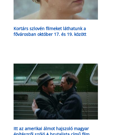
Kortárs szlovén filmeket láthatunk a
fővárosban október 17. és 19. között
Itt az amerikai álmot hajszoló magyar
építészről szóló A brutalista című film