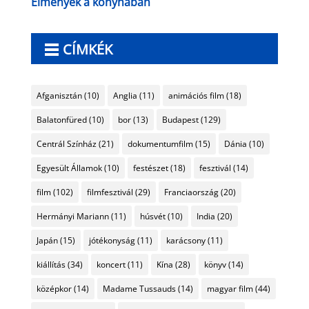
Élmények a konyhában
CÍMKÉK
Afganisztán
(10)
Anglia
(11)
animációs film
(18)
Balatonfüred
(10)
bor
(13)
Budapest
(129)
Centrál Színház
(21)
dokumentumfilm
(15)
Dánia
(10)
Egyesült Államok
(10)
festészet
(18)
fesztivál
(14)
film
(102)
filmfesztivál
(29)
Franciaország
(20)
Hermányi Mariann
(11)
húsvét
(10)
India
(20)
Japán
(15)
jótékonyság
(11)
karácsony
(11)
kiállítás
(34)
koncert
(11)
Kína
(28)
könyv
(14)
középkor
(14)
Madame Tussauds
(14)
magyar film
(44)