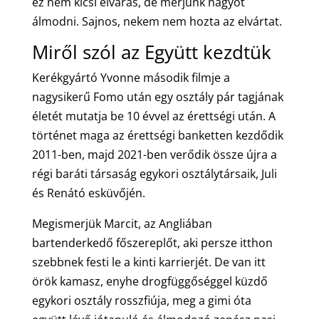
ez nem kicsi elvárás, de merjünk nagyot
álmodni. Sajnos, nekem nem hozta az elvártat.
Miről szól az Együtt kezdtük
Kerékgyártó Yvonne második filmje a
nagysikerű Fomo után egy osztály pár tagjának
életét mutatja be 10 évvel az érettségi után. A
történet maga az érettségi banketten kezdődik
2011-ben, majd 2021-ben verődik össze újra a
régi baráti társaság egykori osztálytársaik, Juli
és Renátó esküvőjén.
Megismerjük Marcit, az Angliában
bartenderkedő főszereplőt, aki persze itthon
szebbnek festi le a kinti karrierjét. De van itt
örök kamasz, enyhe drogfüggőséggel küzdő
egykori osztály rosszfiúja, meg a gimi óta