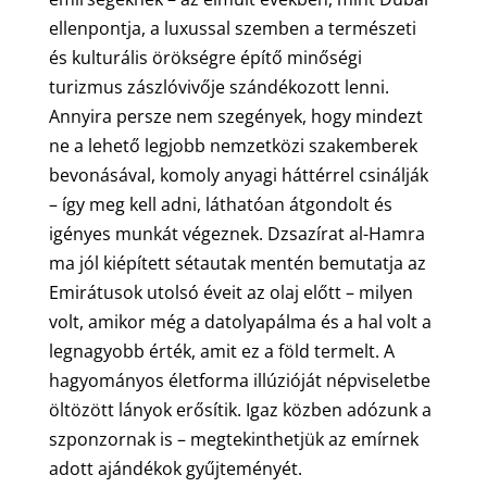
ellenpontja, a luxussal szemben a természeti
és kulturális örökségre építő minőségi
turizmus zászlóvivője szándékozott lenni.
Annyira persze nem szegények, hogy mindezt
ne a lehető legjobb nemzetközi szakemberek
bevonásával, komoly anyagi háttérrel csinálják
– így meg kell adni, láthatóan átgondolt és
igényes munkát végeznek. Dzsazírat al-Hamra
ma jól kiépített sétautak mentén bemutatja az
Emirátusok utolsó éveit az olaj előtt – milyen
volt, amikor még a datolyapálma és a hal volt a
legnagyobb érték, amit ez a föld termelt. A
hagyományos életforma illúzióját népviseletbe
öltözött lányok erősítik. Igaz közben adózunk a
szponzornak is – megtekinthetjük az emírnek
adott ajándékok gyűjteményét.