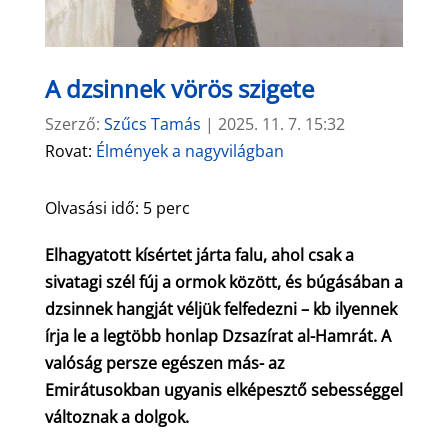
A dzsinnek vörös szigete
Szerző:
Szűcs Tamás
|
2025. 11. 7. 15:32
Rovat:
Élmények a nagyvilágban
Olvasási idő:
5
perc
Elhagyatott kísértet járta falu, ahol csak a
sivatagi szél fúj a ormok között, és búgásában a
dzsinnek hangját véljük felfedezni – kb ilyennek
írja le a legtöbb honlap Dzsazírat al-Hamrát. A
valóság persze egészen más- az
Emirátusokban ugyanis elképesztő sebességgel
változnak a dolgok.