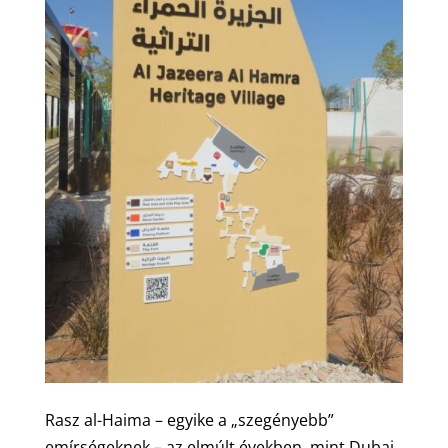
Rasz al-Haima – egyike a „szegényebb”
emírségeknek – az elmúlt években, mint Dubai