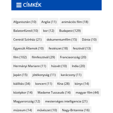
CÍMKÉK
Afganisztán
(10)
Anglia
(11)
animációs film
(18)
Balatonfüred
(10)
bor
(12)
Budapest
(129)
Centrál Színház
(21)
dokumentumfilm
(15)
Dánia
(10)
Egyesült Államok
(10)
festészet
(18)
fesztivál
(13)
film
(102)
filmfesztivál
(29)
Franciaország
(20)
Hermányi Mariann
(11)
húsvét
(10)
India
(20)
Japán
(15)
jótékonyság
(11)
karácsony
(11)
kiállítás
(34)
koncert
(11)
Kína
(28)
könyv
(14)
középkor
(14)
Madame Tussauds
(14)
magyar film
(44)
Magyarország
(12)
mesterséges intelligencia
(21)
múzeum
(14)
művészet
(10)
Nagy-Britannia
(16)