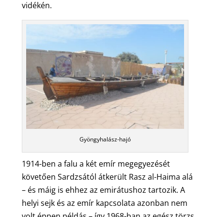
vidékén.
Gyöngyhalász-hajó
1914-ben a falu a két emír megegyezését
követően Sardzsától átkerült Rasz al-Haima alá
– és máig is ehhez az emirátushoz tartozik. A
helyi sejk és az emír kapcsolata azonban nem
volt éppen példás – így 1968-ban az egész törzs