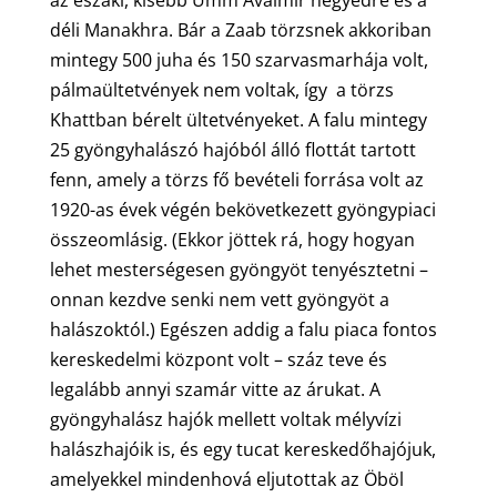
déli Manakhra. Bár a Zaab törzsnek akkoriban
mintegy 500 juha és 150 szarvasmarhája volt,
pálmaültetvények nem voltak, így a törzs
Khattban bérelt ültetvényeket. A falu mintegy
25 gyöngyhalászó hajóból álló flottát tartott
fenn, amely a törzs fő bevételi forrása volt az
1920-as évek végén bekövetkezett gyöngypiaci
összeomlásig. (Ekkor jöttek rá, hogy hogyan
lehet mesterségesen gyöngyöt tenyésztetni –
onnan kezdve senki nem vett gyöngyöt a
halászoktól.) Egészen addig a falu piaca fontos
kereskedelmi központ volt – száz teve és
legalább annyi szamár vitte az árukat. A
gyöngyhalász hajók mellett voltak mélyvízi
halászhajóik is, és egy tucat kereskedőhajójuk,
amelyekkel mindenhová eljutottak az Öböl