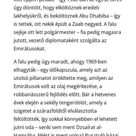
úgy döntött, hogy elköltöznek eredeti
lakhelyükről, és beköltöznek Abu Dhabiba – így
is tettek, ott nekik épült a Zaab negyed. A falu
sejkje ott lett polgármester – fia pedig magasra
jutott, vezető diplomataként szolgálta az
Emirátusokat.
A falu pedig úgy maradt, ahogy 1969-ben
elhagyták – egy időkapszula, amely azt az
utolsó pillanatot örökítette meg, amilyen az
Emirátusok volt az olaj megérkezése, a
robbanásszerű fejlődés előtt. Bár a hetvenes
évek elején a sekély tengeröblöt, amely a
szigetet a szárazföldtől elválasztotta
feltöltötték, így sokkal könnyebben el lehetett
jutni oda – senki sem ment Dzsaírat al-
Hamrába. Miért is ment volna? Pusztuló házai