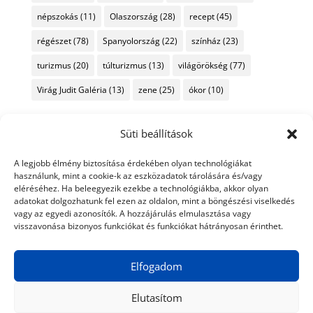
népszokás
(11)
Olaszország
(28)
recept
(45)
régészet
(78)
Spanyolország
(22)
színház
(23)
turizmus
(20)
túlturizmus
(13)
világörökség
(77)
Virág Judit Galéria
(13)
zene
(25)
ókor
(10)
Süti beállítások
A legjobb élmény biztosítása érdekében olyan technológiákat
használunk, mint a cookie-k az eszközadatok tárolására és/vagy
eléréséhez. Ha beleegyezik ezekbe a technológiákba, akkor olyan
adatokat dolgozhatunk fel ezen az oldalon, mint a böngészési viselkedés
vagy az egyedi azonosítók. A hozzájárulás elmulasztása vagy
visszavonása bizonyos funkciókat és funkciókat hátrányosan érinthet.
Elfogadom
Elutasítom