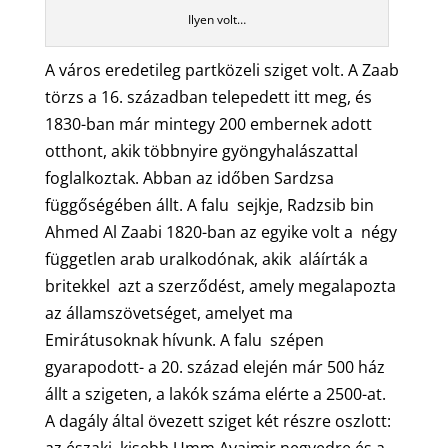
Ilyen volt…
A város eredetileg partközeli sziget volt. A Zaab
törzs a 16. században telepedett itt meg, és
1830-ban már mintegy 200 embernek adott
otthont, akik többnyire gyöngyhalászattal
foglalkoztak. Abban az időben Sardzsa
függőségében állt. A falu sejkje, Radzsib bin
Ahmed Al Zaabi 1820-ban az egyike volt a négy
független arab uralkodónak, akik aláírták a
britekkel azt a szerződést, amely megalapozta
az államszövetséget, amelyet ma
Emirátusoknak hívunk. A falu szépen
gyarapodott- a 20. század elején már 500 ház
állt a szigeten, a lakók száma elérte a 2500-at.
A dagály által övezett sziget két részre oszlott:
az északi, kisebb Umm Avaimir negyedre és a