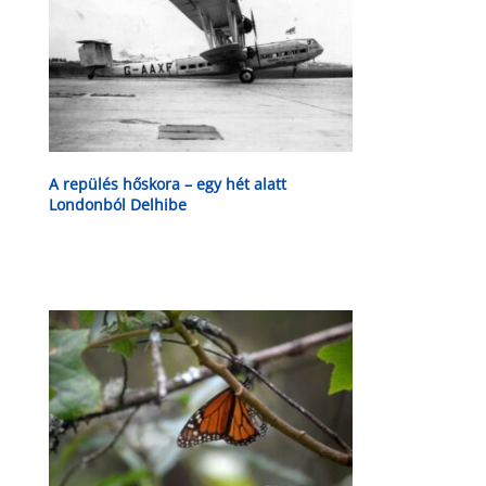
A repülés hőskora – egy hét alatt
Londonból Delhibe