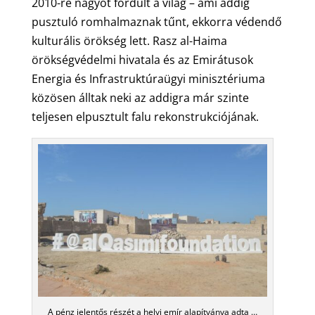
2010-re nagyot fordult a világ – ami addig
pusztuló romhalmaznak tűnt, ekkorra védendő
kulturális örökség lett. Rasz al-Haima
örökségvédelmi hivatala és az Emirátusok
Energia és Infrastruktúraügyi minisztériuma
közösen álltak neki az addigra már szinte
teljesen elpusztult falu rekonstrukciójának.
A pénz jelentős részét a helyi emír alapítványa adta …