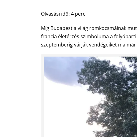
Olvasási idő:
4
perc
Míg Budapest a világ romkocsmáinak mutat
francia életérzés szimbóluma a folyóparti
szeptemberig várják vendégeiket ma már 