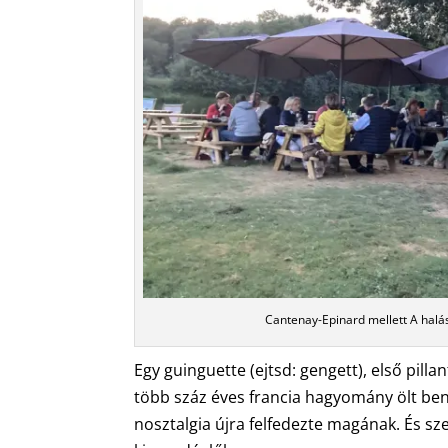
Cantenay-Epinard mellett A halá
Egy guinguette (ejtsd: gengett), első pill
több száz éves francia hagyomány ölt ben
nosztalgia újra felfedezte magának. És s