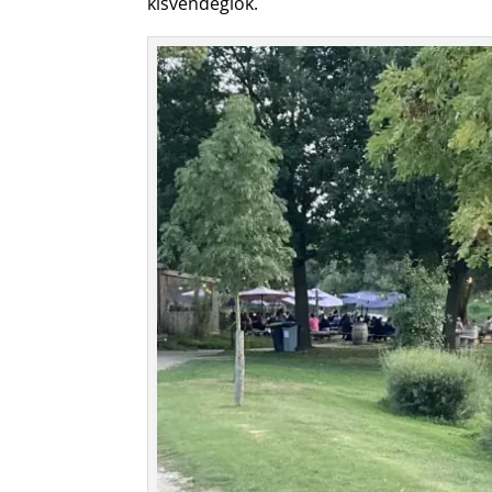
kisvendéglők.