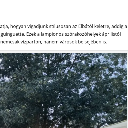
ja, hogyan vigadjunk stílusosan az Elbától keletre, addig a
 guinguette. Ezek a lampionos szórakozóhelyek áprilistól
nemcsak vízparton, hanem városok belsejében is.