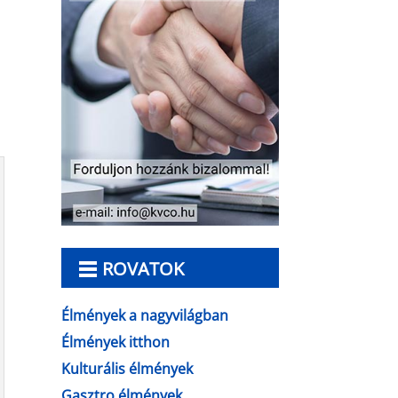
ROVATOK
Élmények a nagyvilágban
Élmények itthon
Kulturális élmények
Gasztro élmények