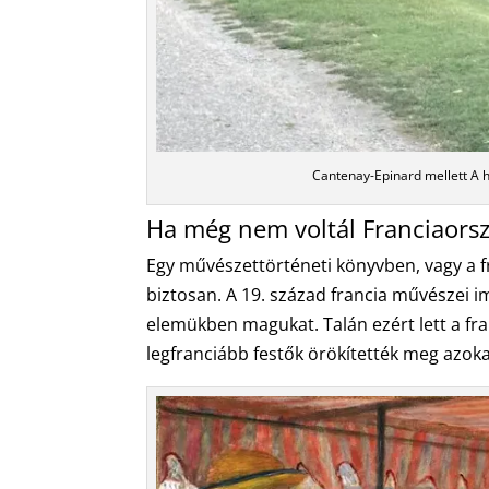
Cantenay-Epinard mellett A 
Ha még nem voltál Franciaorszá
Egy művészettörténeti könyvben, vagy a f
biztosan. A 19. század francia művészei i
elemükben magukat. Talán ezért lett a fra
legfranciább festők örökítették meg azokat 