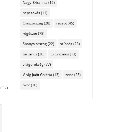
Nagy-Britannia
(16)
népszokás
(11)
Olaszország
(28)
recept
(45)
régészet
(78)
Spanyolország
(22)
színház
(23)
turizmus
(20)
túlturizmus
(13)
világörökség
(77)
Virág Judit Galéria
(13)
zene
(25)
ókor
(10)
rt a