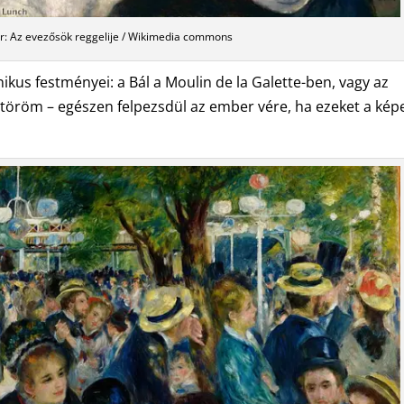
r: Az evezősök reggelije / Wikimedia commons
ikus festményei: a Bál a Moulin de la Galette-ben, vagy az
letöröm – egészen felpezsdül az ember vére, ha ezeket a kép