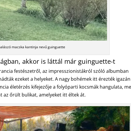
halászó macska kantinja nevű guinguette
gban, akkor is láttál már guinguette-t
rancia festészetről, az impresszionistákról szóló albumban
mádták ezeket a helyeket. A nagy bohémek itt érezték igazán
ncia életérzés kifejezője a folyóparti kocsmák hangulata, me
az őrült bulikat, amelyeket itt éltek át.