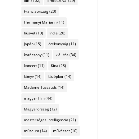
film
(102)
filmfesztivál
(29)
Franciaország
(20)
Hermányi Mariann
(11)
húsvét
(10)
India
(20)
Japán
(15)
jótékonyság
(11)
karácsony
(11)
kiállítás
(34)
koncert
(11)
Kína
(28)
könyv
(14)
középkor
(14)
Madame Tussauds
(14)
magyar film
(44)
Magyarország
(12)
mesterséges intelligencia
(21)
múzeum
(14)
művészet
(10)