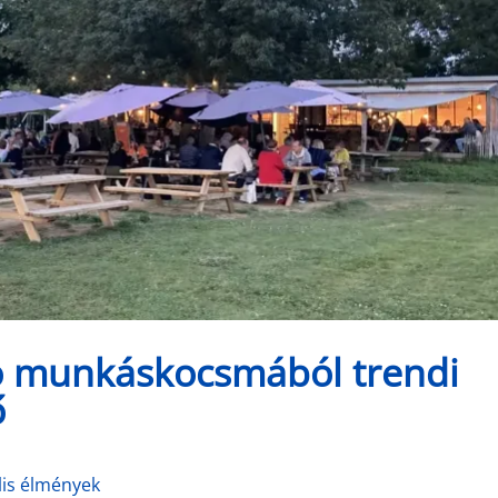
só munkáskocsmából trendi
ő
lis élmények