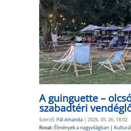
A guinguette – olc
szabadtéri vendégl
Szerző:
Pál Amanda
|
2026. 05. 26. 18:02
Rovat:
Élmények a nagyvilágban
|
Kulturá