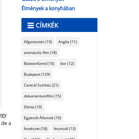
Élmények a konyhában
CÍMKÉK
Afganisztán
(10)
Anglia
(11)
animációs film
(18)
Balatonfüred
(10)
bor
(12)
Budapest
(129)
Centrál Színház
(21)
dokumentumfilm
(15)
Dánia
(10)
egy
Egyesült Államok
(10)
 de a
festészet
(18)
fesztivál
(13)