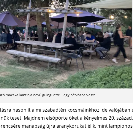
szó macska kantinja nevű guinguette – egy hétköznap este
antásra hasonlít a mi szabadtéri kocsmáinkhoz, de valójában 
nük teset. Majdnem elsöpörte őket a kényelmes 20. század,
zerencsére manapság újra aranykorukat élik, mint lampionos