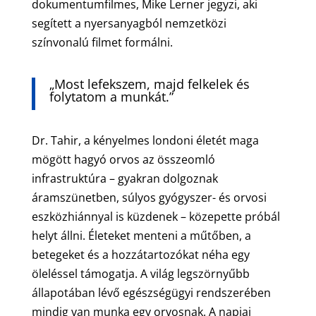
dokumentumfilmes, Mike Lerner jegyzi, aki
segített a nyersanyagból nemzetközi
színvonalú filmet formálni.
„Most lefekszem, majd felkelek és
folytatom a munkát.”
Dr. Tahir, a kényelmes londoni életét maga
mögött hagyó orvos az összeomló
infrastruktúra – gyakran dolgoznak
áramszünetben, súlyos gyógyszer- és orvosi
eszközhiánnyal is küzdenek – közepette próbál
helyt állni. Életeket menteni a műtőben, a
betegeket és a hozzátartozókat néha egy
öleléssel támogatja. A világ legszörnyűbb
állapotában lévő egészségügyi rendszerében
mindig van munka egy orvosnak. A napjai