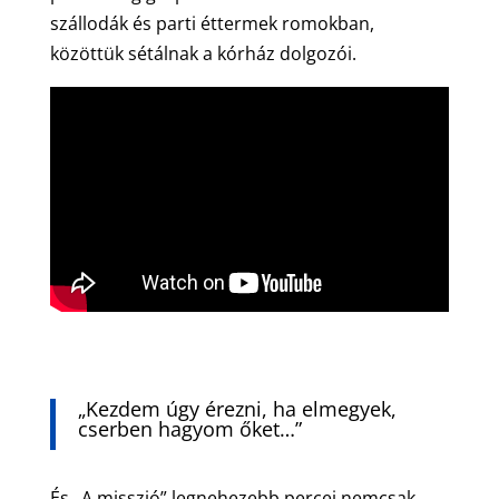
szállodák és parti éttermek romokban,
közöttük sétálnak a kórház dolgozói.
„Kezdem úgy érezni, ha elmegyek,
cserben hagyom őket…”
És „A misszió” legnehezebb percei nemcsak