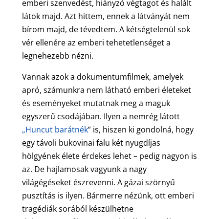
emberi szenvedést, hiányzó végtagot és halált
látok majd. Azt hittem, ennek a látványát nem
bírom majd, de tévedtem. A kétségtelenül sok
vér ellenére az emberi tehetetlenséget a
legnehezebb nézni.
Vannak azok a dokumentumfilmek, amelyek
apró, számunkra nem látható emberi életeket
és eseményeket mutatnak meg a maguk
egyszerű csodájában. Ilyen a nemrég látott
„Huncut barátnék
” is, hiszen ki gondolná, hogy
egy távoli bukovinai falu két nyugdíjas
hölgyének élete érdekes lehet – pedig nagyon is
az. De hajlamosak vagyunk a nagy
világégéseket észrevenni. A gázai szörnyű
pusztítás is ilyen. Bármerre nézünk, ott emberi
tragédiák sorából készülhetne