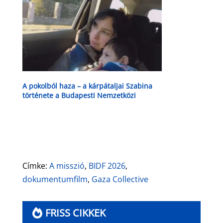
A pokolból haza – a kárpátaljai Szabina
története a Budapesti Nemzetközi
Dokumentumfilm Fesztiválon
Címke:
A misszió
,
BIDF 2026
,
dokumentumfilm
,
Gaza Collective
FRISS CIKKEK