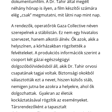
dokumentumfilm. A Dr. Tahir által megélt
néhány hónap is ilyen, a film készítői számára
elég „csak” megmutatni, mit látni nap mint nap.
A rendezők, operatőrök Gaza Collective néven
szerepelnek a stáblistán. Ez nem egy hivatalos
szervezet, hanem alkotói álnév. Ők azok, akik a
helyszínen, a kórházakban rögzítették a
felvételeket. A produkciós információk szerint a
csoport két gázai egészségügyi
dolgozóból/videósból áll, akik Dr. Tahir orvosi
csapatának tagjai voltak. Biztonsági okokból
választották ezt a nevet, hiszen külsős stáb,
nemigen jutna be azokra a helyekre, ahol ők
dolgozhattak. Gyakran az életük
kockáztatásával rögzítik az eseményeket.
Társrendezőként a tapasztalt