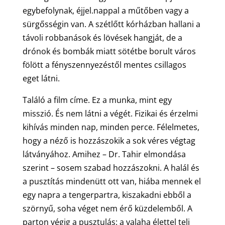
egybefolynak, éjjel.nappal a műtőben vagy a
sürgősségin van. A szétlőtt kórházban hallani a
távoli robbanások és lövések hangját, de a
drónok és bombák miatt sötétbe borult város
fölött a fényszennyezéstől mentes csillagos
eget látni.
Találó a film címe. Ez a munka, mint egy
misszió. És nem látni a végét. Fizikai és érzelmi
kihívás minden nap, minden perce. Félelmetes,
hogy a néző is hozzászokik a sok véres végtag
látványához. Amihez – Dr. Tahir elmondása
szerint – sosem szabad hozzászokni. A halál és
a pusztítás mindenütt ott van, hiába mennek el
egy napra a tengerpartra, kiszakadni ebből a
szörnyű, soha véget nem érő küzdelemből. A
parton végig a pusztulás: a valaha élettel teli