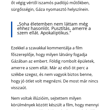
őt végig vértől iszamós padlójú műtőkben,
sürgősségin, Gáza nyomasztó helyszínein.
„Soha életemben nem láttam még
ehhez hasonlót. Pusztítás, amerre a
szem ellát. Apokaliptikus.”
Ezekkel a szavakkal kommentálja a film
főszereplője, hogy milyen látvány fogadja
Gázában az embert. Földig rombolt épületek,
amerre a szem ellát. Már az első öt perc a
székbe szegez, és nem vagyok biztos benne,
hogy jó ötlet volt megnézni. De most már nincs
visszaút.
Nem voltak illúzióim, sejtettem milyen
körülmények között készült a film, hogy mennyi