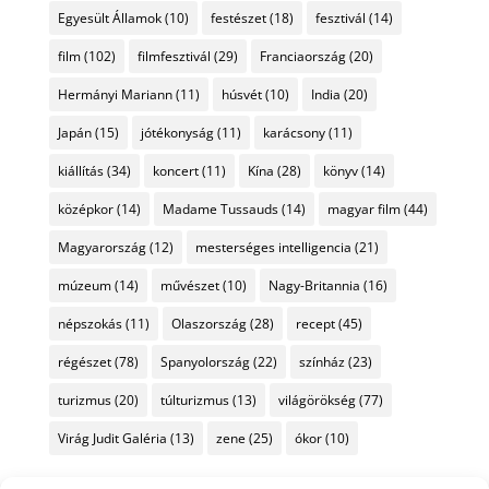
Egyesült Államok
(10)
festészet
(18)
fesztivál
(14)
film
(102)
filmfesztivál
(29)
Franciaország
(20)
Hermányi Mariann
(11)
húsvét
(10)
India
(20)
Japán
(15)
jótékonyság
(11)
karácsony
(11)
kiállítás
(34)
koncert
(11)
Kína
(28)
könyv
(14)
középkor
(14)
Madame Tussauds
(14)
magyar film
(44)
Magyarország
(12)
mesterséges intelligencia
(21)
múzeum
(14)
művészet
(10)
Nagy-Britannia
(16)
népszokás
(11)
Olaszország
(28)
recept
(45)
régészet
(78)
Spanyolország
(22)
színház
(23)
turizmus
(20)
túlturizmus
(13)
világörökség
(77)
Virág Judit Galéria
(13)
zene
(25)
ókor
(10)