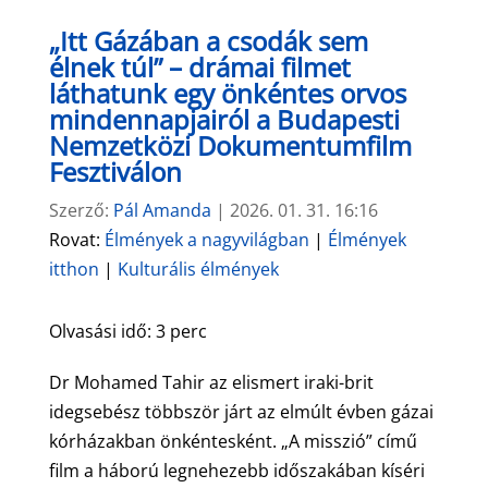
„Itt Gázában a csodák sem
élnek túl” – drámai filmet
láthatunk egy önkéntes orvos
mindennapjairól a Budapesti
Nemzetközi Dokumentumfilm
Fesztiválon
Szerző:
Pál Amanda
|
2026. 01. 31. 16:16
Rovat:
Élmények a nagyvilágban
|
Élmények
itthon
|
Kulturális élmények
Olvasási idő:
3
perc
Dr Mohamed Tahir az elismert iraki-brit
idegsebész többször járt az elmúlt évben gázai
kórházakban önkéntesként. „A misszió” című
film a háború legnehezebb időszakában kíséri