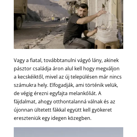
Vagy a fiatal, továbbtanulni vágyó lány, akinek
pásztor családja áron alul kell hogy megváljon
a kecskéiktől, mivel az új településen már nincs
számukra hely. Elfogadják, ami történik velük,
de végig érezni egyfajta melankóliát. A
fájdalmat, ahogy otthontalanná válnak és az
újonnan ültetett fákkal együtt kell gyökeret
ereszteniük egy idegen közegben.