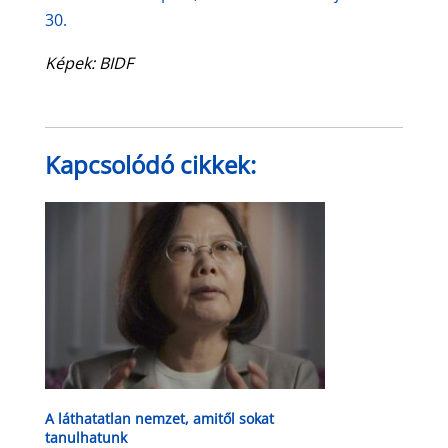
30.
Képek: BIDF
Kapcsolódó cikkek:
A láthatatlan nemzet, amitől sokat
tanulhatunk