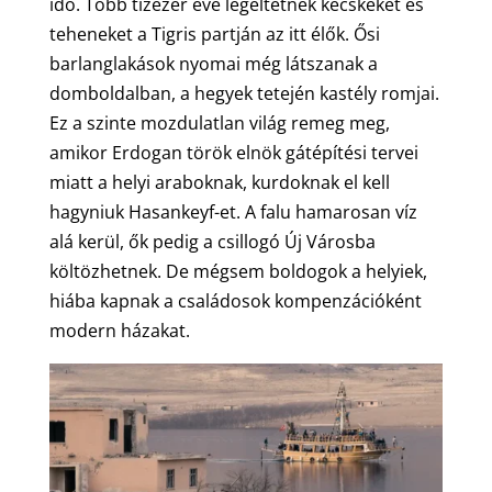
idő. Több tízezer éve legeltetnek kecskéket és
teheneket a Tigris partján az itt élők. Ősi
barlanglakások nyomai még látszanak a
domboldalban, a hegyek tetején kastély romjai.
Ez a szinte mozdulatlan világ remeg meg,
amikor Erdogan török elnök gátépítési tervei
miatt a helyi araboknak, kurdoknak el kell
hagyniuk Hasankeyf-et. A falu hamarosan víz
alá kerül, ők pedig a csillogó Új Városba
költözhetnek. De mégsem boldogok a helyiek,
hiába kapnak a családosok kompenzációként
modern házakat.