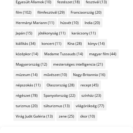
Egyesült Államok
(10)
festészet
(18)
fesztivál
(13)
film
(102)
filmfesztivál
(29)
Franciaország
(20)
Hermányi Mariann
(11)
húsvét
(10)
India
(20)
Japán
(15)
jótékonyság
(11)
karácsony
(11)
kiállítás
(34)
koncert
(11)
Kína
(28)
könyv
(14)
középkor
(14)
Madame Tussauds
(14)
magyar film
(44)
Magyarország
(12)
mesterséges intelligencia
(21)
múzeum
(14)
művészet
(10)
Nagy-Britannia
(16)
népszokás
(11)
Olaszország
(28)
recept
(45)
régészet
(78)
Spanyolország
(22)
színház
(23)
turizmus
(20)
túlturizmus
(13)
világörökség
(77)
Virág Judit Galéria
(13)
zene
(25)
ókor
(10)