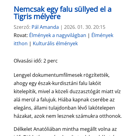
Nemcsak egy falu süllyed el a
Tigris mélyére
Szerző:
Pál Amanda
|
2026. 01. 30. 20:15
Rovat:
Élmények a nagyvilágban
|
Élmények
itthon
|
Kulturális élmények
Olvasási idő:
2
perc
Lengyel dokumentumfilmesek rögzítették,
ahogy egy észak-kurdisztáni falu lakóit
kitelepítik, mivel a közeli duzzasztógát miatt víz
alá merül a falujuk. Hiába kapnak cserébe az
elegáns, állami tulajdonban lévő lakótelepen
házakat, azok nem lesznek számukra otthonok.
Délkelet Anatóliában mintha megállt volna az