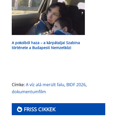
A pokolból haza – a kárpátaljai Szabina
története a Budapesti Nemzetközi
Dokumentumfilm Fesztiválon
Címke:
A víz alá merült falu
,
BIDF 2026
,
dokumentumfilm
FRISS CIKKEK