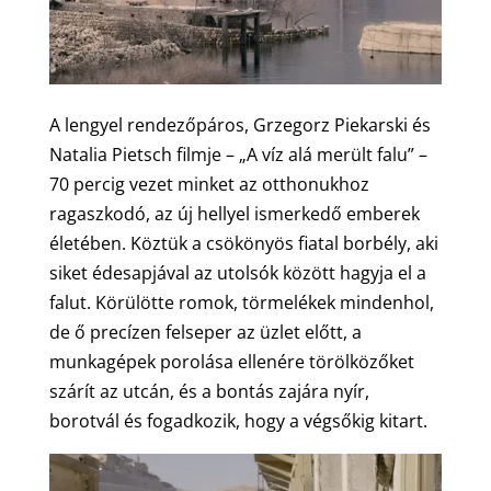
A lengyel rendezőpáros, Grzegorz Piekarski és
Natalia Pietsch filmje – „A víz alá merült falu” –
70 percig vezet minket az otthonukhoz
ragaszkodó, az új hellyel ismerkedő emberek
életében. Köztük a csökönyös fiatal borbély, aki
siket édesapjával az utolsók között hagyja el a
falut. Körülötte romok, törmelékek mindenhol,
de ő precízen felseper az üzlet előtt, a
munkagépek porolása ellenére törölközőket
szárít az utcán, és a bontás zajára nyír,
borotvál és fogadkozik, hogy a végsőkig kitart.