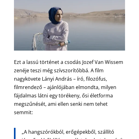
Ezt a lassú történet a csodás Jozef Van Wissem
zenéje teszi még szívszorítóbbá. A film
nagykövete Lányi András – író, filozófus,
filmrendező – ajánlójában elmondta, milyen
fájdalmas látni egy törékeny, ősi életforma
megszűnését, ami ellen senki nem tehet
semmit:
„A hangszórókból, erőgépekből, szállító