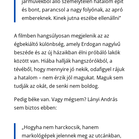
járművekből álló személytelen hatalom épít
és bont, parancsol a nagy folyónak, az apró
embereknek. Kinek jutna eszébe ellenállni”
A filmben hangsúlyosan megjelenik az az
égbekiáltó különbség, amely Erdogan nagyívű
beszéde és az új házaikban élni próbáló lakók
között van. Hiába hallják hangszórókból, a
tévéből, hogy mennyire jó nekik, odafigyel rájuk
a hatalom – nem érzik jól magukat. Maguk sem
tudják az okát, de senki nem boldog.
Pedig béke van. Vagy mégsem? Lányi András
sem biztos ebben:
„Hogyha nem harckocsik, hanem
markológépek jelennek meg az utcánkban,