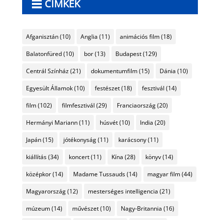
CÍMKÉK
Afganisztán
(10)
Anglia
(11)
animációs film
(18)
Balatonfüred
(10)
bor
(13)
Budapest
(129)
Centrál Színház
(21)
dokumentumfilm
(15)
Dánia
(10)
Egyesült Államok
(10)
festészet
(18)
fesztivál
(14)
film
(102)
filmfesztivál
(29)
Franciaország
(20)
Hermányi Mariann
(11)
húsvét
(10)
India
(20)
Japán
(15)
jótékonyság
(11)
karácsony
(11)
kiállítás
(34)
koncert
(11)
Kína
(28)
könyv
(14)
középkor
(14)
Madame Tussauds
(14)
magyar film
(44)
Magyarország
(12)
mesterséges intelligencia
(21)
múzeum
(14)
művészet
(10)
Nagy-Britannia
(16)