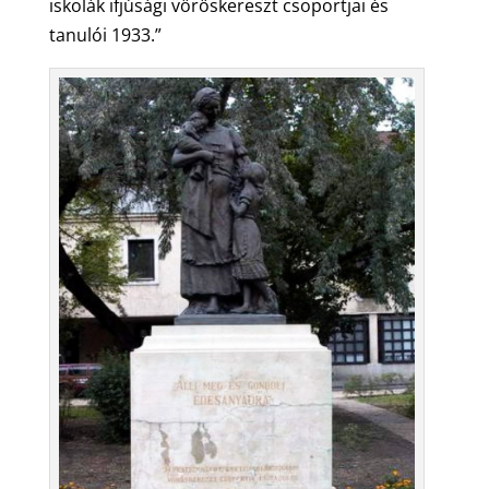
iskolák ifjúsági vöröskereszt csoportjai és
tanulói 1933.”