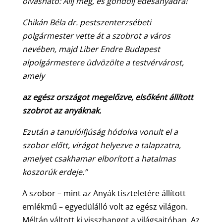
olvasható: Állj meg, és gondolj édesanyádra!
Chikán Béla dr. pestszenterzsébeti
polgármester vette át a szobrot a város
nevében, majd Liber Endre Budapest
alpolgármestere üdvözölte a testvérvárost,
amely
az egész országot megelőzve, elsőként állított
szobrot az anyáknak.
Ezután a tanulóifjúság hódolva vonult el a
szobor előtt, virágot helyezve a talapzatra,
amelyet csakhamar elborított a hatalmas
koszorúk erdeje.”
A szobor – mint az Anyák tiszteletére állított
emlékmű – egyedülálló volt az egész világon.
Méltán váltott ki visszhangot a világsajtóban. Az