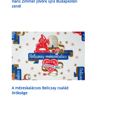
Hans Zimmer jövőre újra Budapesten
zenél
A mézeskalácsos Beliczay család
öröksége