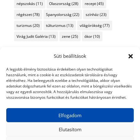
népszokás
(11)
Olaszország
(28)
recept
(45)
régészet
(78)
Spanyolország
(22)
színház
(23)
turizmus
(20)
túlturizmus
(13)
világörökség
(77)
Virág Judit Galéria
(13)
zene
(25)
ókor
(10)
Süti beállítások
A legjobb élmény biztosítása érdekében olyan technológiákat
használunk, mint a cookie-k az eszközadatok tárolására és/vagy
eléréséhez. Ha beleegyezik ezekbe a technológiákba, akkor olyan
adatokat dolgozhatunk fel ezen az oldalon, mint a böngészési viselkedés
vagy az egyedi azonosítók. A hozzájárulás elmulasztása vagy
visszavonása bizonyos funkciókat és funkciókat hátrányosan érinthet.
Elfogadom
Elutasítom