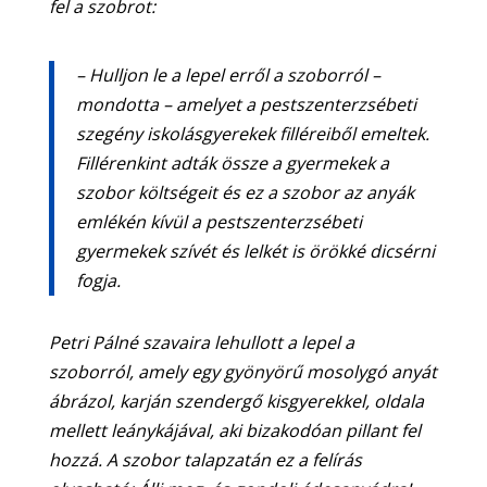
fel a szobrot:
– Hulljon le a lepel erről a szoborról –
mondotta – amelyet a pestszenterzsébeti
szegény iskolásgyerekek filléreiből emeltek.
Fillérenkint adták össze a gyermekek a
szobor költségeit és ez a szobor az anyák
emlékén kívül a pestszenterzsébeti
gyermekek szívét és lelkét is örökké dicsérni
fogja.
Petri Pálné szavaira lehullott a lepel a
szoborról, amely egy gyönyörű mosolygó anyát
ábrázol, karján szendergő kisgyerekkel, oldala
mellett leánykájával, aki bizakodóan pillant fel
hozzá. A szobor talapzatán ez a felírás