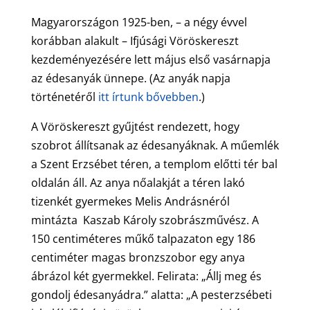
Magyarországon 1925-ben, – a négy évvel
korábban alakult – Ifjúsági Vöröskereszt
kezdeményezésére lett május első vasárnapja
az édesanyák ünnepe. (Az anyák napja
történetéről
itt írtunk bővebben
.)
A Vöröskereszt gyűjtést rendezett, hogy
szobrot állítsanak az édesanyáknak. A műemlék
a Szent Erzsébet téren, a templom előtti tér bal
oldalán áll. Az anya nőalakját a téren lakó
tizenkét gyermekes Melis Andrásnéról
mintázta Kaszab Károly szobrászművész. A
150 centiméteres műkő talpazaton egy 186
centiméter magas bronzszobor egy anya
ábrázol két gyermekkel. Felirata: „Állj meg és
gondolj édesanyádra.” alatta: „A pesterzsébeti