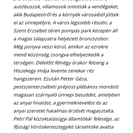
autóbuszok, villamosok ontották a vendégeket,
akik Budapestről és a környék városaiból jöttek
el az ünnepélyre. A város legszebb részén, a
Szent Erzsébet téren pompás park közepén áll
a magas talapzatra helyezett bronzszobor.
Még ponyva veszi körül, amikor az ezrekre
menő közönség zsongva elhelyezkedik a
térségen. Délelőtt félnégy órakor felzeng a
Hiszekegy imája levente zenekar réz
hangszerein. Ezután Petter Géza,
pestszenterzsébeti prépost-plébános mondott
magasan szárnyaló ünnepi beszédet, amelyben
az anyai hivatást, a gyermeknevelést és az
anyai szeretet hatalmas érzését magasztalta.
Petri Pál közoktatásügyi államtitkár felesége, az
Ifjúsági Vöröskeresztegylet társelnöke avatta