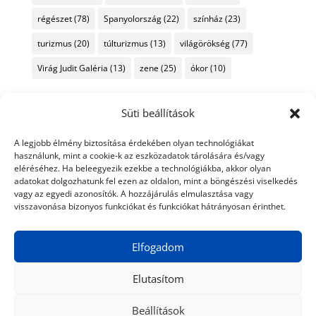
régészet
(78)
Spanyolország
(22)
színház
(23)
turizmus
(20)
túlturizmus
(13)
világörökség
(77)
Virág Judit Galéria
(13)
zene
(25)
ókor
(10)
Süti beállítások
A legjobb élmény biztosítása érdekében olyan technológiákat
használunk, mint a cookie-k az eszközadatok tárolására és/vagy
eléréséhez. Ha beleegyezik ezekbe a technológiákba, akkor olyan
adatokat dolgozhatunk fel ezen az oldalon, mint a böngészési viselkedés
vagy az egyedi azonosítók. A hozzájárulás elmulasztása vagy
visszavonása bizonyos funkciókat és funkciókat hátrányosan érinthet.
Elfogadom
Elutasítom
Beállítások
© 2024 Tiéd a Világ
Médiaajánlat