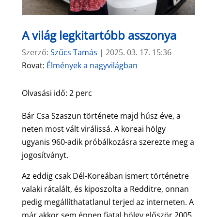
A világ legkitartóbb asszonya
Szerző:
Szűcs Tamás
|
2025. 03. 17. 15:36
Rovat:
Élmények a nagyvilágban
Olvasási idő:
2
perc
Bár Csa Szaszun története majd húsz éve, a
neten most vált virálissá. A koreai hölgy
ugyanis 960-adik próbálkozásra szerezte meg a
jogosítványt.
Az eddig csak Dél-Koreában ismert történetre
valaki rátalált, és kiposzolta a Redditre, onnan
pedig megállíthatatlanul terjed az interneten. A
már akkor sem éppen fiatal hölgy először 2005