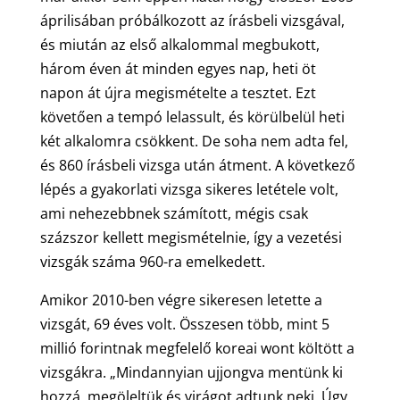
áprilisában próbálkozott az írásbeli vizsgával,
és miután az első alkalommal megbukott,
három éven át minden egyes nap, heti öt
napon át újra megismételte a tesztet. Ezt
követően a tempó lelassult, és körülbelül heti
két alkalomra csökkent. De soha nem adta fel,
és 860 írásbeli vizsga után átment. A következő
lépés a gyakorlati vizsga sikeres letétele volt,
ami nehezebbnek számított, mégis csak
százszor kellett megismételnie, így a vezetési
vizsgák száma 960-ra emelkedett.
Amikor 2010-ben végre sikeresen letette a
vizsgát, 69 éves volt. Összesen több, mint 5
millió forintnak megfelelő koreai wont költött a
vizsgákra. „Mindannyian ujjongva mentünk ki
hozzá, megöleltük és virágot adtunk neki. Úgy