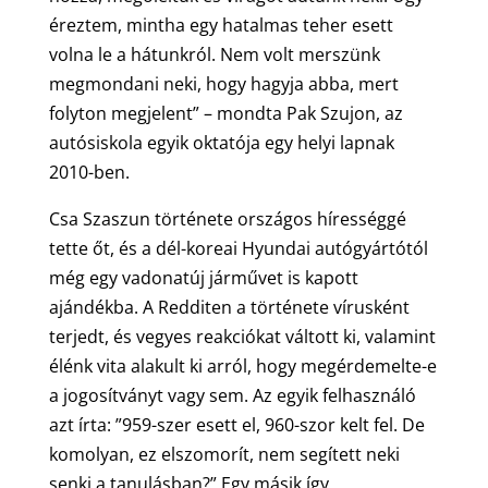
éreztem, mintha egy hatalmas teher esett
volna le a hátunkról. Nem volt merszünk
megmondani neki, hogy hagyja abba, mert
folyton megjelent” – mondta Pak Szujon, az
autósiskola egyik oktatója egy helyi lapnak
2010-ben.
Csa Szaszun története országos hírességgé
tette őt, és a dél-koreai Hyundai autógyártótól
még egy vadonatúj járművet is kapott
ajándékba. A Redditen a története vírusként
terjedt, és vegyes reakciókat váltott ki, valamint
élénk vita alakult ki arról, hogy megérdemelte-e
a jogosítványt vagy sem. Az egyik felhasználó
azt írta: ”959-szer esett el, 960-szor kelt fel. De
komolyan, ez elszomorít, nem segített neki
senki a tanulásban?” Egy másik így