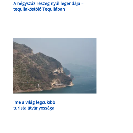
A négyszáz részeg nyúl legendája –
tequilakóstóló Tequilában
Íme a világ legcukibb
turistalátványossága