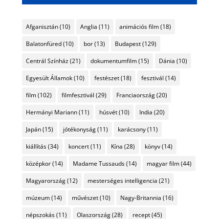
Afganisztán
(10)
Anglia
(11)
animációs film
(18)
Balatonfüred
(10)
bor
(13)
Budapest
(129)
Centrál Színház
(21)
dokumentumfilm
(15)
Dánia
(10)
Egyesült Államok
(10)
festészet
(18)
fesztivál
(14)
film
(102)
filmfesztivál
(29)
Franciaország
(20)
Hermányi Mariann
(11)
húsvét
(10)
India
(20)
Japán
(15)
jótékonyság
(11)
karácsony
(11)
kiállítás
(34)
koncert
(11)
Kína
(28)
könyv
(14)
középkor
(14)
Madame Tussauds
(14)
magyar film
(44)
Magyarország
(12)
mesterséges intelligencia
(21)
múzeum
(14)
művészet
(10)
Nagy-Britannia
(16)
népszokás
(11)
Olaszország
(28)
recept
(45)