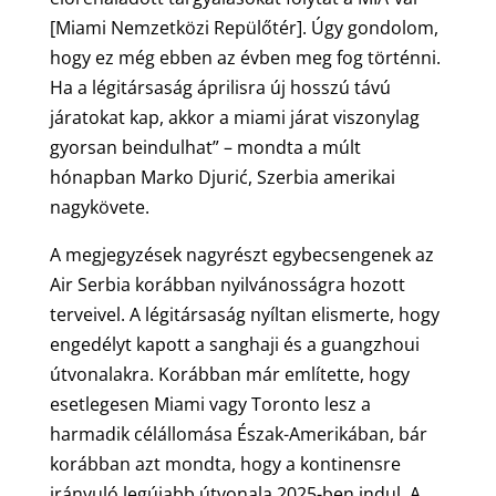
[Miami Nemzetközi Repülőtér]. Úgy gondolom,
hogy ez még ebben az évben meg fog történni.
Ha a légitársaság áprilisra új hosszú távú
járatokat kap, akkor a miami járat viszonylag
gyorsan beindulhat” – mondta a múlt
hónapban Marko Djurić, Szerbia amerikai
nagykövete.
A megjegyzések nagyrészt egybecsengenek az
Air Serbia korábban nyilvánosságra hozott
terveivel. A légitársaság nyíltan elismerte, hogy
engedélyt kapott a sanghaji és a guangzhoui
útvonalakra. Korábban már említette, hogy
esetlegesen Miami vagy Toronto lesz a
harmadik célállomása Észak-Amerikában, bár
korábban azt mondta, hogy a kontinensre
irányuló legújabb útvonala 2025-ben indul. A