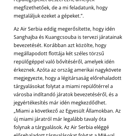
megfizethetőek, de a mi feladatunk, hogy
megtaláljuk ezeket a gépeket.”.
Az Air Serbia eddig megerősítette, hogy idén
Sanghajba és Kuangcsouba is tervezi járatainak
bevezetését. Korábban azt közölte, hogy
megállapodott flottája két széles törzsű
repülőgéppel való bővítéséről, amelyek idén
érkeznek. Azóta az ország amerikai nagykövete
megjegyezte, hogy a légitársaság előrehaladott
tárgyalásokat folytat a miami repülőtérrel a
városba indítandó járatok bevezetéséről, és a
jegyértékesítés már idén megkezdődhet.
„Miami a következő az Egyesült Államokban. Az
új miami járatról már legalább tavaly óta
folynak a tárgyalások. Az Air Serbia eléggé
előrehaladott tárgyalásokat folytat a MIA-val