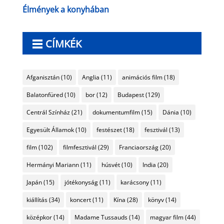
Élmények a konyhában
CÍMKÉK
Afganisztán
(10)
Anglia
(11)
animációs film
(18)
Balatonfüred
(10)
bor
(12)
Budapest
(129)
Centrál Színház
(21)
dokumentumfilm
(15)
Dánia
(10)
Egyesült Államok
(10)
festészet
(18)
fesztivál
(13)
film
(102)
filmfesztivál
(29)
Franciaország
(20)
Hermányi Mariann
(11)
húsvét
(10)
India
(20)
Japán
(15)
jótékonyság
(11)
karácsony
(11)
kiállítás
(34)
koncert
(11)
Kína
(28)
könyv
(14)
középkor
(14)
Madame Tussauds
(14)
magyar film
(44)