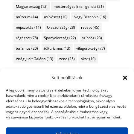
Magyarország
(12)
mesterséges intelligencia
(21)
múzeum
(14)
művészet
(10)
Nagy-Britannia
(16)
népszokás
(11)
Olaszország
(28)
recept
(45)
régészet
(78)
Spanyolország
(22)
színház
(23)
turizmus
(20)
túlturizmus
(13)
világörökség
(77)
Virág Judit Galéria
(13)
zene
(25)
ókor
(10)
Süti beállítások
A legjobb élmény biztosítása érdekében olyan technológiákat
használunk, mint a cookie-k az eszközadatok tárolására és/vagy
eléréséhez. Ha beleegyezik ezekbe a technológiákba, akkor olyan
adatokat dolgozhatunk fel ezen az oldalon, mint a böngészési viselkedés
vagy az egyedi azonosítók. A hozzájárulás elmulasztása vagy
visszavonása bizonyos funkciókat és funkciókat hátrányosan érinthet.