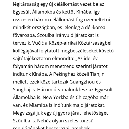
légitársaság egy új célállomást vezet be az
Egyesült Államokba és kettőt Kínába, így
összesen három célállomást fog üzemeltetni
mindkét országban, és jelenleg a dél-koreai
fővárosba, Szöulba irányuló járatokat is
tervezik. Vučić a Közép-afrikai Köztársaságbeli
kollégájával folytatott megbeszéléseket követő
sajtótájékoztatón elmondta: „Az idei év
folyamán három menetrend szerinti járatot
indítunk Kínába. A Pekinghez közeli Tianjin
mellett ezek közé tartozik Guangzhou és
Sanghaj is. Három útvonalunk lesz az Egyesült
Államokba is. New Yorkba és Chicagóba már
van, és Miamiba is indítunk majd járatokat.
Megvizsgáljuk egy új gyors járat lehetőségét
Szöulba is. Nehéz olyan széles törzsű
repülőgépeket beszerezni, amelyek