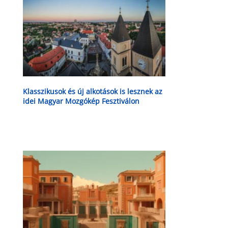
Klasszikusok és új alkotások is lesznek az
idei Magyar Mozgókép Fesztiválon