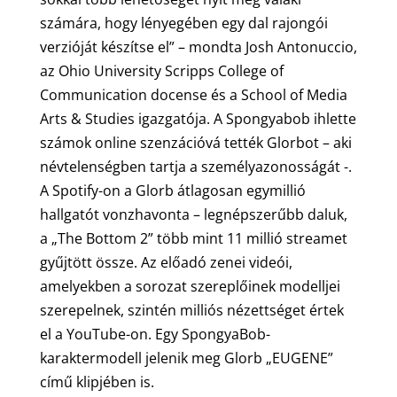
számára, hogy lényegében egy dal rajongói
verzióját készítse el” – mondta Josh Antonuccio,
az Ohio University Scripps College of
Communication docense és a School of Media
Arts & Studies igazgatója. A Spongyabob ihlette
számok online szenzációvá tették Glorbot – aki
névtelenségben tartja a személyazonosságát -.
A Spotify-on a Glorb átlagosan egymillió
hallgatót vonzhavonta – legnépszerűbb daluk,
a „The Bottom 2” több mint 11 millió streamet
gyűjtött össze. Az előadó zenei videói,
amelyekben a sorozat szereplőinek modelljei
szerepelnek, szintén milliós nézettséget értek
el a YouTube-on. Egy SpongyaBob-
karaktermodell jelenik meg Glorb „EUGENE”
című klipjében is.