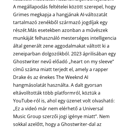
A megállapodás feltételei között szerepel, hogy
Grimes megkapja a hangjának AI-változatát
tartalmazó zenékből származó jogdíjak egy
részét.Más esetekben azonban a művészek
munkáját felhasználó mesterséges intelligencia
által generált zene aggodalmakat váltott ki a
zeneiparban dolgozókból. 2023 áprilisában egy
Ghostwriter nevű előadó „heart on my sleeve”
című száma miatt terjedt el, amely a rapper
Drake és az énekes The Weeknd AI
hangmásolatát használta. A dalt gyorsan
eltávolították több platformról, köztük a
YouTube-ról is, ahol egy üzenet volt olvasható:
„Ez a videó már nem elérhető a Universal
Music Group szerzői jogi igénye miatt”. Nem
sokkal azelőtt, hogy a Ghostwriter-dal az