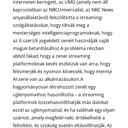
interneten keringett, az UMG (amely nem áll
kapcsolatban az NBCUniversallal, az NBC News
anyavállalatával) felszólította a streaming-
szolgáltatásokat, hogy tiltsák meg a
mesterséges intelligenciaprogramoknak, hogy
az ő szerzői jogvédett zenéit használják saját
maguk betanításához.A probléma részben
abból fakad, hogy a zenei streaming
platformoknak kevés eszközük van arra, hogy
felismerjék és nyomon kövessék, hogy mennyi
AI-zene van az alkalmazásukon.A
hagyományosan létrehozott zenét egy
ujjlenyomathoz hasonlította – a streaming
platformok összehasonlíthatják más dalokat
ezzel az ujjlenyomattal, és ha találnak egy olyan
számot, amely megfelel neki, értékelhetik a
feltöltést, és szükség esetén eltávolíthatják. Az