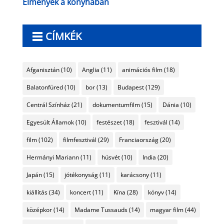
Élmények a konyhában
CÍMKÉK
Afganisztán
(10)
Anglia
(11)
animációs film
(18)
Balatonfüred
(10)
bor
(13)
Budapest
(129)
Centrál Színház
(21)
dokumentumfilm
(15)
Dánia
(10)
Egyesült Államok
(10)
festészet
(18)
fesztivál
(14)
film
(102)
filmfesztivál
(29)
Franciaország
(20)
Hermányi Mariann
(11)
húsvét
(10)
India
(20)
Japán
(15)
jótékonyság
(11)
karácsony
(11)
kiállítás
(34)
koncert
(11)
Kína
(28)
könyv
(14)
középkor
(14)
Madame Tussauds
(14)
magyar film
(44)