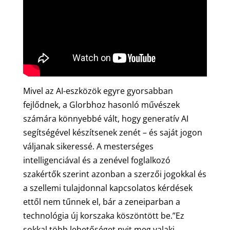
Mivel az AI-eszközök egyre gyorsabban
fejlődnek, a Glorbhoz hasonló művészek
számára könnyebbé vált, hogy generatív AI
segítségével készítsenek zenét – és saját jogon
váljanak sikeressé. A mesterséges
intelligenciával és a zenével foglalkozó
szakértők szerint azonban a szerzői jogokkal és
a szellemi tulajdonnal kapcsolatos kérdések
ettől nem tűnnek el, bár a zeneiparban a
technológia új korszaka köszöntött be.”Ez
sokkal több lehetőséget nyit meg valaki