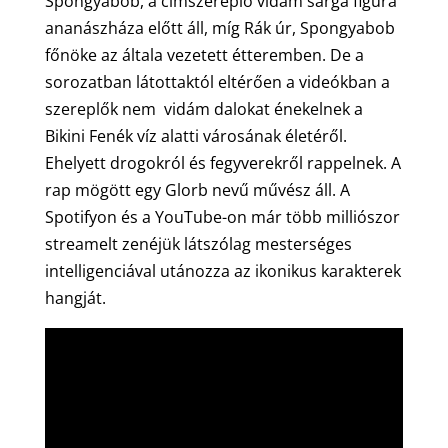
Spongyabob, a címszereplő vidám sárga figura
ananászháza előtt áll, míg Rák úr, Spongyabob
főnöke az általa vezetett étteremben. De a
sorozatban látottaktól eltérően a videókban a
szereplők nem vidám dalokat énekelnek a
Bikini Fenék víz alatti városának életéről.
Ehelyett drogokról és fegyverekről rappelnek. A
rap mögött egy Glorb nevű művész áll. A
Spotifyon és a YouTube-on már több milliószor
streamelt zenéjük látszólag mesterséges
intelligenciával utánozza az ikonikus karakterek
hangját.