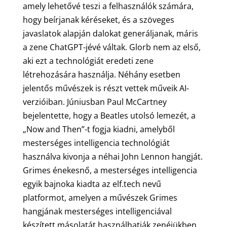
amely lehetővé teszi a felhasználók számára,
hogy beírjanak kéréseket, és a szöveges
javaslatok alapján dalokat generáljanak, máris
a zene ChatGPT-jévé váltak. Glorb nem az első,
aki ezt a technológiát eredeti zene
létrehozására használja. Néhány esetben
jelentős művészek is részt vettek műveik AI-
verzióiban. Júniusban Paul McCartney
bejelentette, hogy a Beatles utolsó lemezét, a
„Now and Then”-t fogja kiadni, amelyből
mesterséges intelligencia technológiát
használva kivonja a néhai John Lennon hangját.
Grimes énekesnő, a mesterséges intelligencia
egyik bajnoka kiadta az elf.tech nevű
platformot, amelyen a művészek Grimes
hangjának mesterséges intelligenciával
készített másolatát használhatják zenéjükben.