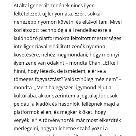
AI által generált zenének nincs ilyen
feltételezett ujjlenyomata. Ezért sokkal
nehezebb nyomon követni és eltávolítani. Mivel
korlátozott technológia áll rendelkezésre a
különböző platformokra feltöltött mesterséges
intelligenciával előállított zenék nyomon
követésére, nehéz megmondani, hogy mennyi
ilyen zene van odakint – mondta Chan. „El kell
hinni, hogy létezik, de ismétlem, eléri-e a
tömeges fogyasztást? Valószínűleg még nem” –
mondta. „Mert ha egyszer úgymond eljut a
kultúrába, akkor szerintem a jogtulajdonosok,
például a kiadók és hasonlók, fellépnek majd a
platformok ellen, és megkérik őket, hogy
vegyék le.” A törvényhozók már most elkezdték
mérlegelni, hogyan lehetne szabályozni a