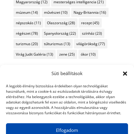
Magyarország
(12)
mesterséges intelligencia
(21)
múzeum
(14)
művészet
(10)
Nagy-Britannia
(16)
népszokás
(11)
Olaszország
(28)
recept
(45)
régészet
(78)
Spanyolország
(22)
színház
(23)
turizmus
(20)
túlturizmus
(13)
világörökség
(77)
Virág Judit Galéria
(13)
zene
(25)
ókor
(10)
Süti beállítások
A legjobb élmény biztosítása érdekében olyan technológiákat
használunk, mint a cookie-k az eszközadatok tárolására és/vagy
eléréséhez. Ha beleegyezik ezekbe a technológiákba, akkor olyan
adatokat dolgozhatunk fel ezen az oldalon, mint a böngészési viselkedés
vagy az egyedi azonosítók. A hozzájárulás elmulasztása vagy
visszavonása bizonyos funkciókat és funkciókat hátrányosan érinthet.
Elfogadom