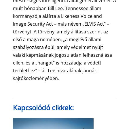
mesterséges intelligencia által generált zenét. A
múlt hónapban Bill Lee, Tennessee állam
kormányzója aláírta a Likeness Voice and
Image Security Act – más néven „ELVIS Act” –
törvényt. A törvény, amely állítása szerint az
első a maga nemében, „a meglévő állami
szabályozásra épül, amely védelmet nyújt
valaki képmásának jogosulatlan felhasználása
ellen, és a „hangot” is hozzáadja a védett
területhez” – áll Lee hivatalának januári
sajtóközleményében.
Kapcsolódó cikkek: