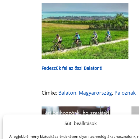
Fedezzük fel az őszi Balatont!
Címke:
Balaton
,
Magyarország
,
Paloznak
Süti beállítások
A legjobb élmény biztosítása érdekében olyan technológiákat használunk, 