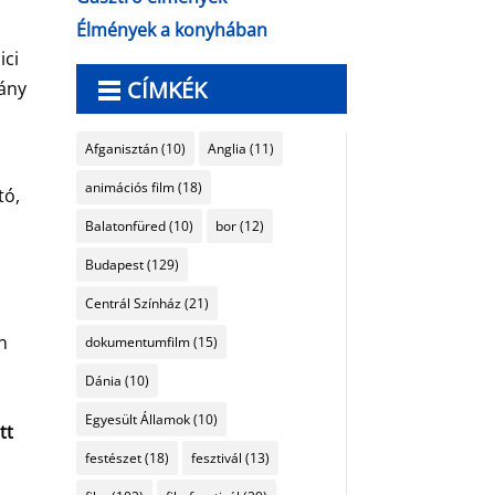
Élmények a konyhában
ici
CÍMKÉK
hány
Afganisztán
(10)
Anglia
(11)
animációs film
(18)
tó,
Balatonfüred
(10)
bor
(12)
Budapest
(129)
Centrál Színház
(21)
n
dokumentumfilm
(15)
Dánia
(10)
Egyesült Államok
(10)
tt
festészet
(18)
fesztivál
(13)