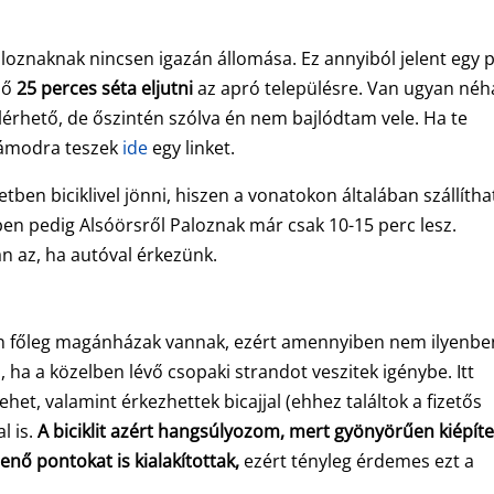
loznaknak nincsen igazán állomása. Ez annyiból jelent egy p
bő
25 perces séta eljutni
az apró településre. Van ugyan né
elérhető, de őszintén szólva én nem bajlódtam vele. Ha te
zámodra teszek
ide
egy linket.
n biciklivel jönni, hiszen a vonatokon általában szállítha
ben pedig Alsóörsről Paloznak már csak 10-15 perc lesz.
n az, ha autóval érkezünk.
tén főleg magánházak vannak, ezért amennyiben nem ilyenbe
 ha a közelben lévő csopaki strandot veszitek igénybe. Itt
et, valamint érkezhettek bicajjal (ehhez találtok a fizetős
l is.
A biciklit azért hangsúlyozom, mert gyönyörűen kiépíte
enő pontokat is kialakítottak,
ezért tényleg érdemes ezt a