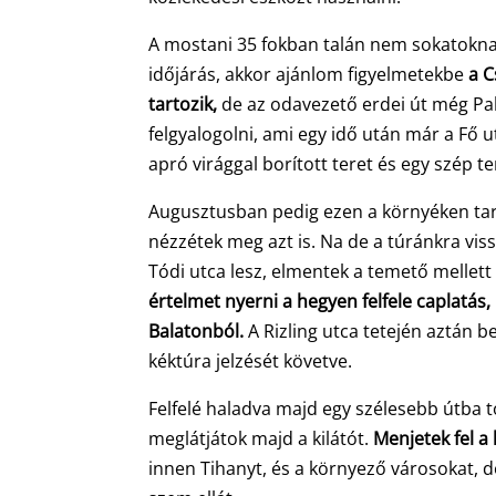
A mostani 35 fokban talán nem sokatoknak
időjárás, akkor ajánlom figyelmetekbe
a C
tartozik,
de az odavezető erdei út még Pal
felgyalogolni, ami egy idő után már a Fő u
apró virággal borított teret és egy szép 
Augusztusban pedig ezen a környéken tart
nézzétek meg azt is. Na de a túránkra vis
Tódi utca lesz, elmentek a temető mellett 
értelmet nyerni a hegyen felfele caplatás
Balatonból.
A Rizling utca tetején aztán 
kéktúra jelzését követve.
Felfelé haladva majd egy szélesebb útba t
meglátjátok majd a kilátót.
Menjetek fel a
innen Tihanyt, és a környező városokat, 