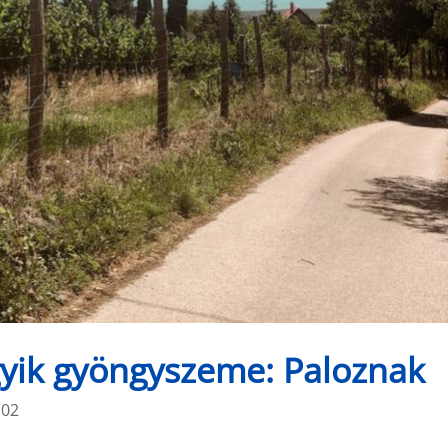
gyik gyöngyszeme: Paloznak
:02