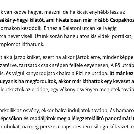
 van kedve hegyet mászni, de ha kicsit enyhébb lesz az
sákány-hegyi kilátót, ami hivatalosan már inkább Csopakho
oznakon kezdődik. Ehhez a Balatoni utcán kell végig
tca nevet viseli. Utunk során hangulatos kis vidéki portákat,
templomot láthatunk.
ják a jazzpikniket, ezért ha akkor jártok erre, mindenképp
szatérve, tartsatok csak szépen felfele egyenesen, A Fő utcá
is, és végül kanyarodjatok balra a Rizling utcába.
Itt már ke
, ugyanis ha megfordultok, akkor már láthattok egy keveset 
beleütköztök az erdőbe, egy vékony ösvényen menjetek tová
orkollik az ösvény, ekkor balra induljatok tovább, és hamar
 lépcsőkön és csodáljátok meg a lélegzetelállító panorámát!
dombokat, na meg persze a napsütésben csillogó kék vizet, 