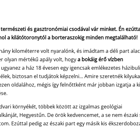
k természeti és gasztronómiai csodával vár minket. Én ezútta
hol a kilátótoronytól a borteraszokig minden megtalálható!
ny kilométerre volt nyaralónk, és imádtam a déli part ala
zer olyan mértékű apály volt, hogy
a bokáig érő vízben
 ugyanez a ház 18 évesen egy igencsak emlékezetes házibul
élek, biztosan el tudjátok képzelni… Amire szeretnék kilyuka
en oldalához, mégis így felnőttként már jobban izgatja a k
ése.
ari környékét, többek között az izgalmas geológiai
kánját, Hegyestűn. De örök kedvencemet, a se nem északi 
tom. Ezúttal pedig az északi part egy másik kis ékszerdoboz