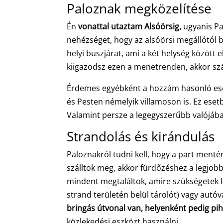
Paloznak megközelítése
Én
vonattal utaztam Alsóörsig,
ugyanis Pa
nehézséget, hogy az alsóörsi megállótól 
helyi buszjárat, ami a két helység között 
kiigazodsz ezen a menetrenden, akkor s
Érdemes egyébként a hozzám hasonló esetbe
és Pesten némelyik villamoson is. Ez eset
Valamint persze a legegyszerűbb valójába
Strandolás és kirándulás
Paloznakról tudni kell, hogy a part men
szálltok meg, akkor fürdőzéshez a legjobb,
mindent megtaláltok, amire szükségetek leh
strand területén belül tárolót) vagy autóva
bringás útvonal van, helyenként pedig pih
közlekedési eszközt használni.