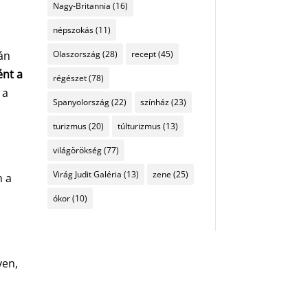
Nagy-Britannia
(16)
népszokás
(11)
án
Olaszország
(28)
recept
(45)
ént a
régészet
(78)
 a
Spanyolország
(22)
színház
(23)
turizmus
(20)
túlturizmus
(13)
világörökség
(77)
Virág Judit Galéria
(13)
zene
(25)
m a
ókor
(10)
yen,