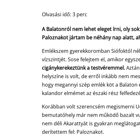
Olvasási idő:
3
perc
A Balatonról nem lehet eleget írni, oly so
Paloznakot jártam be néhány nap alatt, a
Emlékszem gyerekkoromban Siófoktól néhá
vízszintjét. Sose felejtem el, amikor egys
cigánykerekeztünk a testvéremmel.
Aztán
helyszíne is volt, de erről inkább nem mes
hogy megannyi szép emlék köt a Balaton ez
kalandor elmémet az északi rész felfedez
Korábban volt szerencsém megismerni Udv
bemutatóhely már nem működő bazalt vul
nem déli Akarattyát is gyakran meglátoga
derítettem fel: Paloznakot.