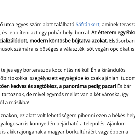
ő utca egyes szám alatt található
Sáfránkert
, aminek terasz
és leöblíteni azt egy pohár helyi borral.
Az étterem egyébk
cializálódott, modern köntösbe bújtatva azokat.
Elsősorban
nusok számára is bőséges a választék, sőt vegán opciókat is
eljes egy borteraszos koccintás nélkül! Én a kirándulós
őbirtokokkal szegélyezett egységébe és csak ajánlani tudo
esztően kedves és segtőkész, a panoráma pedig pazar!
És bár
tartoznak, de mivel egymás mellet van a két városka, így
ből a másikba!
znakon, ez alatt volt lehetőségem pihenni ezen a békés hel
 gyalogosan is könnyedén bejárható a település. Ajánlom
ak is akik rajonganak a magyar borkultúráért vagy éppen a