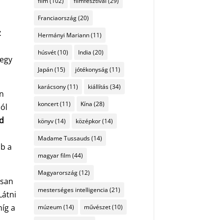
film
(102)
filmfesztivál
(29)
Franciaország
(20)
z
Hermányi Mariann
(11)
húsvét
(10)
India
(20)
 egy
Japán
(15)
jótékonyság
(11)
karácsony
(11)
kiállítás
(34)
en
koncert
(11)
Kína
(28)
ból
zd
könyv
(14)
középkor
(14)
a
Madame Tussauds
(14)
bb a
magyar film
(44)
Magyarország
(12)
osan
mesterséges intelligencia
(21)
Látni
míg a
múzeum
(14)
művészet
(10)