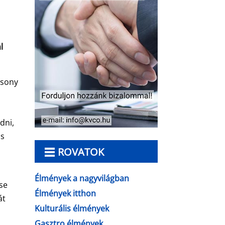
l
csony
i
dni,
is
ROVATOK
Élmények a nagyvilágban
se
Élmények itthon
át
Kulturális élmények
Gasztro élmények