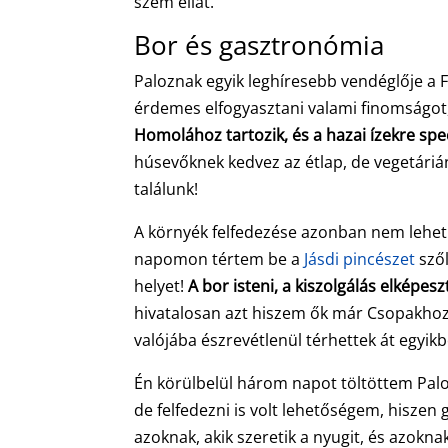
szem ellát.
Bor és gasztronómia
Paloznak egyik leghíresebb vendéglője a F
érdemes elfogyasztani valami finomságot, 
Homolához tartozik, és a hazai ízekre spe
húsevőknek kedvez az étlap, de vegetáriá
találunk!
A környék felfedezése azonban nem lehet t
napomon tértem be a
Jásdi pincészet
szől
helyet!
A bor isteni, a kiszolgálás elkép
hivatalosan azt hiszem ők már Csopakhoz 
valójába észrevétlenül térhettek át egyik
Én körülbelül három napot töltöttem Palo
de felfedezni is volt lehetőségem, hiszen
azoknak, akik szeretik a nyugit, és azokn