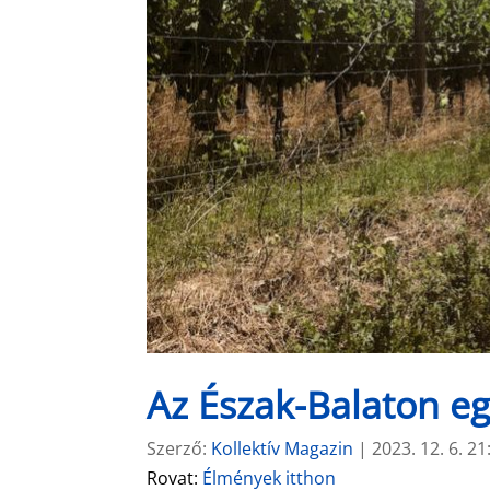
Az Észak-Balaton e
Szerző:
Kollektív Magazin
|
2023. 12. 6. 21
Rovat:
Élmények itthon