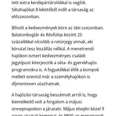
tett extra kerékpártárolókkal is segítik.
Sétahajókat 8 kikötőből indít a társaság az
előszezonban.
Bővült a kedvezmények köre az idei szezonban.
Balatonboglár és Révfülöp között 25
százalékkal olcsóbb a retúrjegy annak, aki
körutat tesz kiszállás nélkül. A menetrendi
hajókon ismert kedvezményes családi
jegytípust kiterjesztik a séta- és gyerekhajós
programokra is. A fogyatékkal élők a kompok
mellett ezentúl már a személyhajókon is
díjmentesen utazhatnak.
A hajózási társaság beszámolt arról is, hogy
kiemelkedő volt a forgalom a májusi
ünnepnapokon a járatain. Május elsején közel 9
ezren utaztak komppal, és 9800-an menetrendi