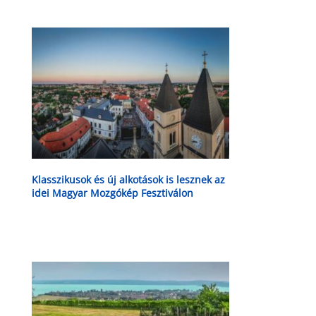
Klasszikusok és új alkotások is lesznek az
idei Magyar Mozgókép Fesztiválon