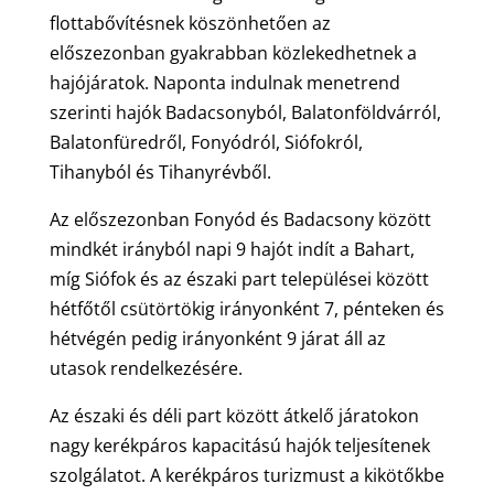
flottabővítésnek köszönhetően az
előszezonban gyakrabban közlekedhetnek a
hajójáratok. Naponta indulnak menetrend
szerinti hajók Badacsonyból, Balatonföldvárról,
Balatonfüredről, Fonyódról, Siófokról,
Tihanyból és Tihanyrévből.
Az előszezonban Fonyód és Badacsony között
mindkét irányból napi 9 hajót indít a Bahart,
míg Siófok és az északi part települései között
hétfőtől csütörtökig irányonként 7, pénteken és
hétvégén pedig irányonként 9 járat áll az
utasok rendelkezésére.
Az északi és déli part között átkelő járatokon
nagy kerékpáros kapacitású hajók teljesítenek
szolgálatot. A kerékpáros turizmust a kikötőkbe