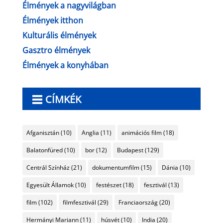
Élmények a nagyvilágban
Élmények itthon
Kulturális élmények
Gasztro élmények
Élmények a konyhában
CÍMKÉK
Afganisztán
(10)
Anglia
(11)
animációs film
(18)
Balatonfüred
(10)
bor
(12)
Budapest
(129)
Centrál Színház
(21)
dokumentumfilm
(15)
Dánia
(10)
Egyesült Államok
(10)
festészet
(18)
fesztivál
(13)
film
(102)
filmfesztivál
(29)
Franciaország
(20)
Hermányi Mariann
(11)
húsvét
(10)
India
(20)