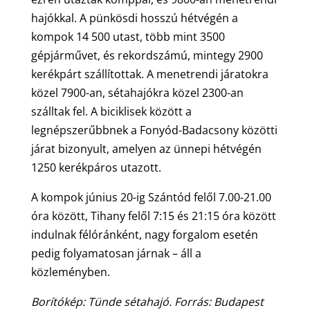
hajókkal. A pünkösdi hosszú hétvégén a
kompok 14 500 utast, több mint 3500
gépjárművet, és rekordszámú, mintegy 2900
kerékpárt szállítottak. A menetrendi járatokra
közel 7900-an, sétahajókra közel 2300-an
szálltak fel. A biciklisek között a
legnépszerűbbnek a Fonyód-Badacsony közötti
járat bizonyult, amelyen az ünnepi hétvégén
1250 kerékpáros utazott.
A kompok június 20-ig Szántód felől 7.00-21.00
óra között, Tihany felől 7:15 és 21:15 óra között
indulnak félóránként, nagy forgalom esetén
pedig folyamatosan járnak – áll a
közleményben.
Borítókép: Tünde sétahajó. Forrás: Budapest