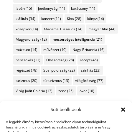
Japán
(15)
jótékonyság
(11)
karácsony
(11)
kiállítás
(34)
koncert
(11)
Kína
(28)
könyv
(14)
középkor
(14)
Madame Tussauds
(14)
magyar film
(44)
Magyarország
(12)
mesterséges intelligencia
(21)
múzeum
(14)
művészet
(10)
Nagy-Britannia
(16)
népszokás
(11)
Olaszország
(28)
recept
(45)
régészet
(78)
Spanyolország
(22)
színház
(23)
turizmus
(20)
túlturizmus
(13)
világörökség
(77)
Virág Judit Galéria
(13)
zene
(25)
ókor
(10)
Süti beállítások
A legjobb élmény biztosítása érdekében olyan technológiákat
használunk, mint a cookie-k az eszközadatok tárolására és/vagy