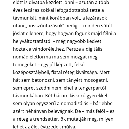
előtt is divatba kezdett jönni – azután a több
éves lezárás sokkal lefogadottabbá tette a
távmunkát, mint korábban volt, a lezárások
utáni „bosszúutazások” pedig – minden sötét
jóslat ellenére, hogy hogyan fogunk majd félni a
helyváltoztatástól – még nagyobb kedvet
hoztak a vándorélethez. Persze a digitális
nomád életforma ma sem mozgat meg
tömegeket – egy jól képzett, felső
középosztálybeli, fiatal réteg kiváltsága. Mert
hát sem betonozni, sem tányért mosogatni,
sem epret szedni nem lehet a tengerpartól
távmunkában. Két-három kiskorú gyerekkel
sem olyan egyszerű a nomadizálás – bár ebbe
azért néhányan belevágnak. De – más felől – ez
a réteg a trendsetter, ők mutatják meg, milyen
lehet az élet évtizedek múlva.