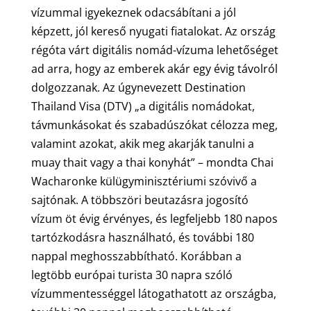
vízummal igyekeznek odacsábítani a jól
képzett, jól kereső nyugati fiatalokat. Az ország
régóta várt digitális nomád-vízuma lehetőséget
ad arra, hogy az emberek akár egy évig távolról
dolgozzanak. Az úgynevezett Destination
Thailand Visa (DTV) „a digitális nomádokat,
távmunkásokat és szabadúszókat célozza meg,
valamint azokat, akik meg akarják tanulni a
muay thait vagy a thai konyhát” – mondta Chai
Wacharonke külügyminisztériumi szóvivő a
sajtónak. A többszöri beutazásra jogosító
vízum öt évig érvényes, és legfeljebb 180 napos
tartózkodásra használható, és további 180
nappal meghosszabbítható. Korábban a
legtöbb európai turista 30 napra szóló
vízummentességgel látogathatott az országba,