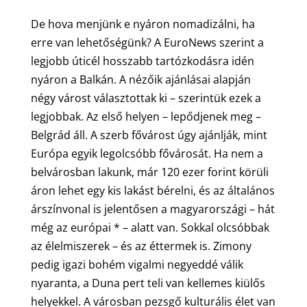
De hova menjünk e nyáron nomadizálni, ha
erre van lehetőségünk? A EuroNews szerint a
legjobb úticél hosszabb tartózkodásra idén
nyáron a Balkán. A nézőik ajánlásai alapján
négy várost választottak ki – szerintük ezek a
legjobbak. Az első helyen – lepődjenek meg –
Belgrád áll. A szerb fővárost úgy ajánlják, mint
Európa egyik legolcsóbb fővárosát. Ha nem a
belvárosban lakunk, már 120 ezer forint körüli
áron lehet egy kis lakást bérelni, és az általános
árszínvonal is jelentősen a magyarországi – hát
még az európai * – alatt van. Sokkal olcsóbbak
az élelmiszerek – és az éttermek is. Zimony
pedig igazi bohém vigalmi negyeddé válik
nyaranta, a Duna pert teli van kellemes kiülős
helyekkel. A városban pezsgő kulturális élet van