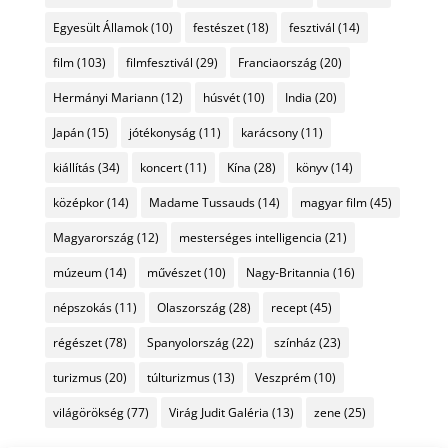
Egyesült Államok
(10)
festészet
(18)
fesztivál
(14)
film
(103)
filmfesztivál
(29)
Franciaország
(20)
Hermányi Mariann
(12)
húsvét
(10)
India
(20)
Japán
(15)
jótékonyság
(11)
karácsony
(11)
kiállítás
(34)
koncert
(11)
Kína
(28)
könyv
(14)
középkor
(14)
Madame Tussauds
(14)
magyar film
(45)
Magyarország
(12)
mesterséges intelligencia
(21)
múzeum
(14)
művészet
(10)
Nagy-Britannia
(16)
népszokás
(11)
Olaszország
(28)
recept
(45)
régészet
(78)
Spanyolország
(22)
színház
(23)
turizmus
(20)
túlturizmus
(13)
Veszprém
(10)
világörökség
(77)
Virág Judit Galéria
(13)
zene
(25)