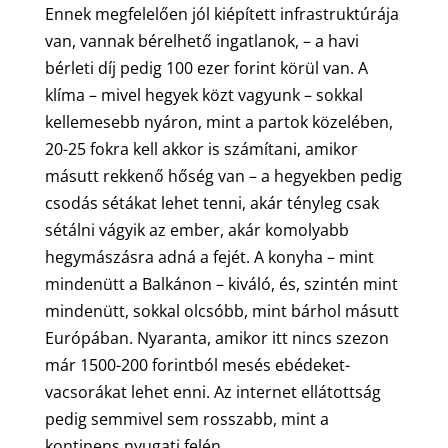
Ennek megfelelően jól kiépített infrastruktúrája
van, vannak bérelhető ingatlanok, – a havi
bérleti díj pedig 100 ezer forint körül van. A
klíma – mivel hegyek közt vagyunk – sokkal
kellemesebb nyáron, mint a partok közelében,
20-25 fokra kell akkor is számítani, amikor
másutt rekkenő hőség van – a hegyekben pedig
csodás sétákat lehet tenni, akár tényleg csak
sétálni vágyik az ember, akár komolyabb
hegymászásra adná a fejét. A konyha – mint
mindenütt a Balkánon – kiváló, és, szintén mint
mindenütt, sokkal olcsóbb, mint bárhol másutt
Európában. Nyaranta, amikor itt nincs szezon
már 1500-200 forintból mesés ebédeket-
vacsorákat lehet enni. Az internet ellátottság
pedig semmivel sem rosszabb, mint a
kontinens nyugati felén.