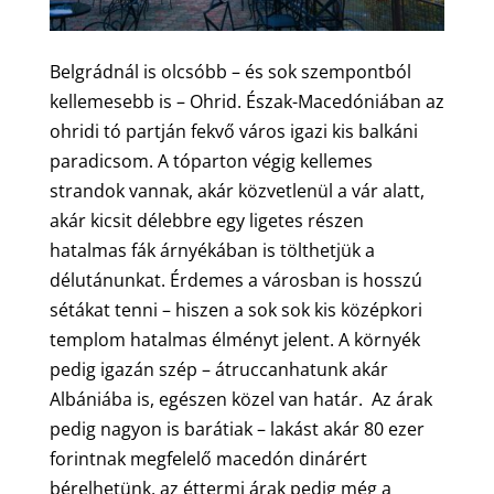
Belgrádnál is olcsóbb – és sok szempontból
kellemesebb is – Ohrid. Észak-Macedóniában az
ohridi tó partján fekvő város igazi kis balkáni
paradicsom. A tóparton végig kellemes
strandok vannak, akár közvetlenül a vár alatt,
akár kicsit délebbre egy ligetes részen
hatalmas fák árnyékában is tölthetjük a
délutánunkat. Érdemes a városban is hosszú
sétákat tenni – hiszen a sok sok kis középkori
templom hatalmas élményt jelent. A környék
pedig igazán szép – átruccanhatunk akár
Albániába is, egészen közel van határ. Az árak
pedig nagyon is barátiak – lakást akár 80 ezer
forintnak megfelelő macedón dinárért
bérelhetünk, az éttermi árak pedig még a