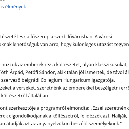
lis élmények
ltészeté lesz a főszerep a szerb fővárosban. A városi
knak lehetőségük van arra, hogy különleges utazást tegyen
 hozzuk az emberekhez a költészetet, olyan klasszikusokat,
 Tóth Árpád, Petőfi Sándor, akik talán jól ismertek, de távol á
 szervező belgrádi Collegium Hungaricum igazgatója.
zeket a verseket, szeretnénk az emberekkel beszélgetni errő
költészetről általában.
zpont szerkesztője a programról elmondta: „Ezzel szeretnénk
ek elgondolkodjanak a költészetről, felidézzék azt. Hallják,
ban átadják azt az anyanyelvükön beszélő személyeknek.”