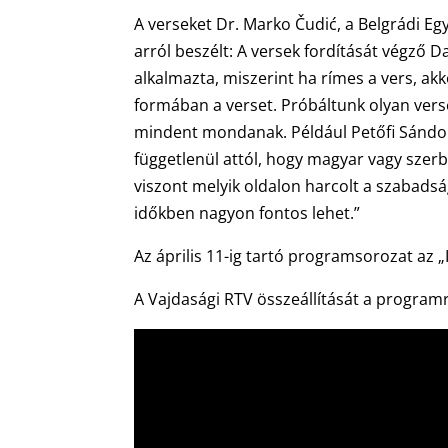
A verseket Dr. Marko Čudić, a Belgrádi E
arról beszélt: A versek fordítását végző 
alkalmazta, miszerint ha rímes a vers, a
formában a verset. Próbáltunk olyan verse
mindent mondanak. Például Petőfi Sándor 
függetlenül attól, hogy magyar vagy szerb 
viszont melyik oldalon harcolt a szabadsá
időkben nagyon fontos lehet.”
Az április 11-ig tartó programsorozat az
A Vajdasági RTV összeállítását a programr