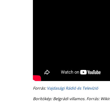
Forrás:
Vajdasági Rádió és Televízió
Borítókép: Belgrádi villamos. Forrás: W