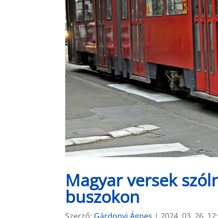
Magyar versek szóln
buszokon
Szerző:
Gárdonyi Ágnes
|
2024. 03. 26. 12