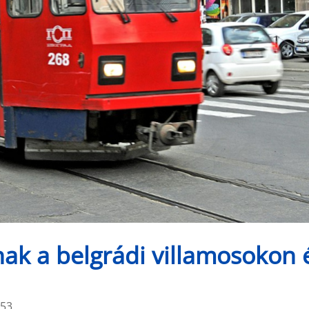
ak a belgrádi villamosokon 
:53