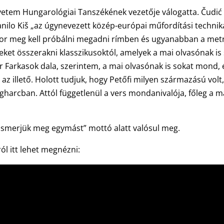
gyetem Hungarológiai Tanszékének vezetője válogatta. Čudić
Danilo Kiš „az úgynevezett közép-európai műfordítási technik
kkor meg kell próbálni megadni rímben és ugyanabban a metr
ket összerakni klasszikusoktól, amelyek a mai olvasónak is
Farkasok dala, szerintem, a mai olvasónak is sokat mond, 
az illető. Holott tudjuk, hogy Petőfi milyen származású volt
gharcban. Attól függetlenül a vers mondanivalója, főleg a m
 „Ismerjük meg egymást” mottó alatt valósul meg.
ól itt lehet megnézni: