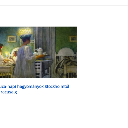
uca-napi hagyományok Stockholmtól
iracusaig