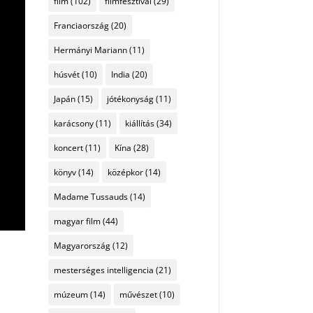
film
(102)
filmfesztivál
(29)
Franciaország
(20)
Hermányi Mariann
(11)
húsvét
(10)
India
(20)
Japán
(15)
jótékonyság
(11)
karácsony
(11)
kiállítás
(34)
koncert
(11)
Kína
(28)
könyv
(14)
középkor
(14)
Madame Tussauds
(14)
magyar film
(44)
Magyarország
(12)
mesterséges intelligencia
(21)
múzeum
(14)
művészet
(10)