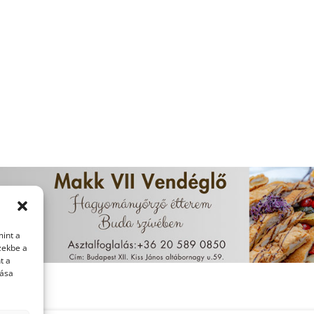
mint a
zekbe a
t a
tása