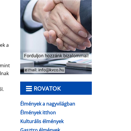
ek a
 mint
llnak
ROVATOK
l.
Élmények a nagyvilágban
Élmények itthon
Kulturális élmények
Gasztro élmények