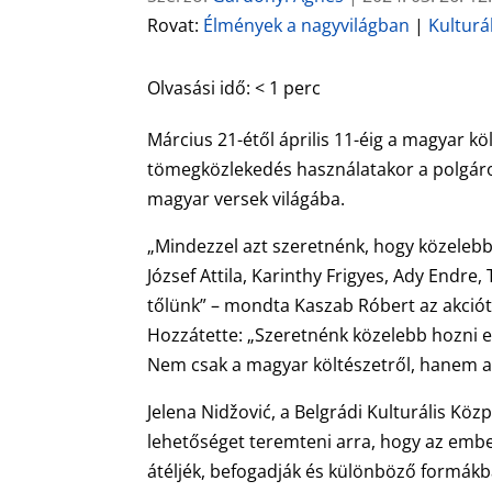
Rovat:
Élmények a nagyvilágban
|
Kulturá
Olvasási idő:
< 1
perc
Március 21-étől április 11-éig a magyar kö
tömegközlekedés használatakor a polgáro
magyar versek világába.
„Mindezzel azt szeretnénk, hogy közelebb
József Attila, Karinthy Frigyes, Ady Endre,
tőlünk” – mondta Kaszab Róbert az akciót
Hozzátette: „Szeretnénk közelebb hozni e
Nem csak a magyar költészetről, hanem a 
Jelena Nidžović, a Belgrádi Kulturális Kö
lehetőséget teremteni arra, hogy az ember
átéljék, befogadják és különböző formák