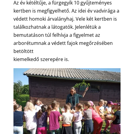
Az év kétéltűje, a fürgegyík 10 gyűjteményes
kertben is megfigyelhető. Az idei év vadvirága a
védett homoki árvalányhaj. Vele két kertben is
találkozhatnak a látogatók. Jelenlétük a
bemutatáson túl felhívja a figyelmet az
arborétumnak a védett fajok megőrzésében
betöltött
kiemelkedő szerepére is.