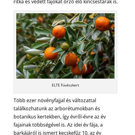
ritka és védett fajokat őrző élő kincsestárak is.
ELTE Füvészkert
Több ezer növényfajjal és változattal
találkozhatunk az arborétumokban és
botanikus kertekben, így évről-évre az év
fajainak többségével is. Az idei év fája, a
barkájáról is ismert kecskefűz 10, az év