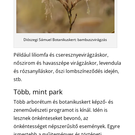
Diószegi Sámuel Botanikuskert: bambuszvirágzás
Például liliomfa és cseresznyevirágzáskor,
nőszirom és havasszépe virágzáskor, levendula
és rózsanyíláskor, őszi lombszíneződés idején,
stb.
Több, mint park
Több arborétum és botanikuskert képző- és
zeneművészeti programot is kínál. Idén is
lesznek önkénteseket bevonó, az
önkéntességet népszerűsítő események. Egyre
ismertebb a gyűjteményes és történeti