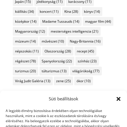
Japán
(15)
jótékonyság
(11)
karácsony
(11)
kiállítás
(34)
koncert
(11)
Kína
(28)
könyv
(14)
középkor
(14)
Madame Tussauds
(14)
magyar film
(44)
Magyarország
(12)
mesterséges intelligencia
(21)
múzeum
(14)
művészet
(10)
Nagy-Britannia
(16)
népszokás
(11)
Olaszország
(28)
recept
(45)
régészet
(78)
Spanyolország
(22)
színház
(23)
turizmus
(20)
túlturizmus
(13)
világörökség
(77)
Virág Judit Galéria
(13)
zene
(25)
ókor
(10)
Süti beállítások
A legjobb élmény biztosítása érdekében olyan technológiákat
használunk, mint a cookie-k az eszközadatok tárolására és/vagy
eléréséhez. Ha beleegyezik ezekbe a technológiákba, akkor olyan
adatokat dolgozhatunk fel ezen az oldalon, mint a böngészési viselkedés