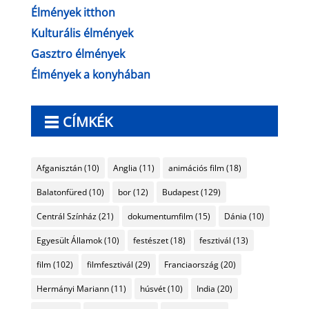
Élmények itthon
Kulturális élmények
Gasztro élmények
Élmények a konyhában
CÍMKÉK
Afganisztán
(10)
Anglia
(11)
animációs film
(18)
Balatonfüred
(10)
bor
(12)
Budapest
(129)
Centrál Színház
(21)
dokumentumfilm
(15)
Dánia
(10)
Egyesült Államok
(10)
festészet
(18)
fesztivál
(13)
film
(102)
filmfesztivál
(29)
Franciaország
(20)
Hermányi Mariann
(11)
húsvét
(10)
India
(20)