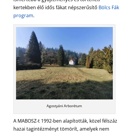
kertekben élő idős fákat népszerűsítő
Bölcs Fák
program
.
Agostyáni Arborétum
A MABOSZ-t 1992-ben alapították, közel félszáz
hazai tagintézményt tömörít, amelyek nem