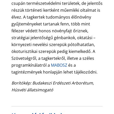
csupán természetvédelmi területek, de jelentős
részük történeti kertként műemléki oltalmat is
élvez. A tagkertek tudományos élőnövény
gyűjteményeket tartanak fenn, több mint
félezer védett honos növényfajt őriznek,
stratégiai jelentőségű génbankok, oktatási –
környezeti nevelési szerepük pótolhatatlan,
ökoturisztikai szerepük pedig kiemelkedő. A
Szövetségről, a tagkertekről, illetve a széles
programkínálatról a
MABOSZ
és a
tagintézmények honlapján lehet tájékozódni.
Borítókép: Budakeszi Erdészeti Arborétum,
Húsvéti állatsimogató