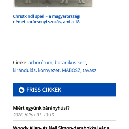
Christkindl spiel – a magyarországi
német karácsonyi szokás, ami a 18.
század óta velünk él
Címke:
arborétum
,
botanikus kert
,
kirándulás
,
környezet
,
MABOSZ
,
tavasz
FRISS CIKKEK
Miért együnk bárányhúst?
2026. július 31. 13:15
Woody Allen- és Neil Simon-darabokkal vár a