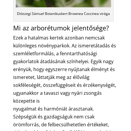
Diószegi Sámuel Botanikuskert Brownea Coccinea virága
Mi az arborétumok jelentősége?
Ezek a hatalmas kertek azonban nemcsak
különleges növényparkok. Az ismeretátadás és
szemléletformálás, a fenntarthatósági
gyakorlatok átadásának színhelyei. Egyik nagy
erényük, hogy egyszerre nyújtanak élményt és
ismeretet, láttatják meg az élővilág
sokféleségét, összefüggéseit és érzékenységét,
ugyanakkor a tavaszi vagy nyári zsongás
közepette is
nyugalmat és harmóniát árasztanak.
Szépségük és gazdagságuk nem csak
örömforrás, de felbecsülhetetlen értékeket,