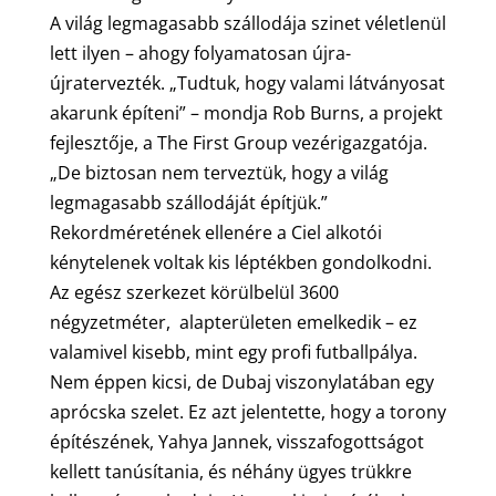
A világ legmagasabb szállodája szinet véletlenül
lett ilyen – ahogy folyamatosan újra-
újratervezték. „Tudtuk, hogy valami látványosat
akarunk építeni” – mondja Rob Burns, a projekt
fejlesztője, a The First Group vezérigazgatója.
„De biztosan nem terveztük, hogy a világ
legmagasabb szállodáját építjük.”
Rekordméretének ellenére a Ciel alkotói
kénytelenek voltak kis léptékben gondolkodni.
Az egész szerkezet körülbelül 3600
négyzetméter, alapterületen emelkedik – ez
valamivel kisebb, mint egy profi futballpálya.
Nem éppen kicsi, de Dubaj viszonylatában egy
aprócska szelet. Ez azt jelentette, hogy a torony
építészének, Yahya Jannek, visszafogottságot
kellett tanúsítania, és néhány ügyes trükkre