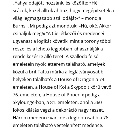
„Yahya odajött hozzánk, és közölte: »Hé,
srácok, közel álltok ahhoz, hogy megépítsétek a
világ legmagasabb szállodáját«” – mondja
Burns. „Mi pedig azt mondtuk: »Hű, oké. Akkor
csináljuk meg!« ”A Ciel étkezői és medencéi
ugyanazt a logikát követik, mint a torony többi
része, és a lehető legjobban kihasználják a
rendelkezésre álló teret. A szálloda felső
emeletein nyolc étterem található, amelyek
közül a brit Tattu márka a leglátványosabb
helyeken található: a House of Dragon a 74.
emeleten, a House of Koi a Skypoolt körülvevő
76. emeleten, a House of Phoenix pedig a
Skylounge-ban, a 81. emeleten, ahol a 360
fokos kilátás végzi a dekoráció nagy részét.
Három medence van, de a legfontosabb a 76.
emeleten található végtelenített medence,