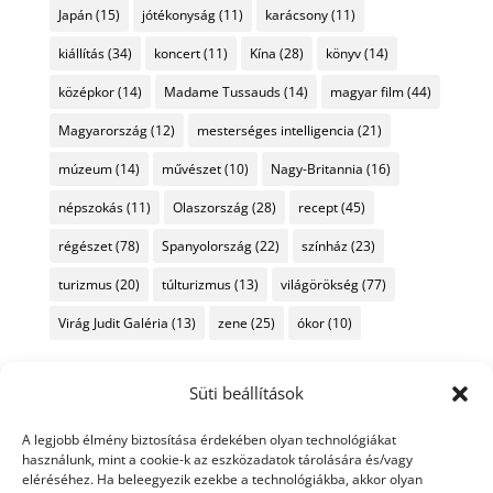
Japán
(15)
jótékonyság
(11)
karácsony
(11)
kiállítás
(34)
koncert
(11)
Kína
(28)
könyv
(14)
középkor
(14)
Madame Tussauds
(14)
magyar film
(44)
Magyarország
(12)
mesterséges intelligencia
(21)
múzeum
(14)
művészet
(10)
Nagy-Britannia
(16)
népszokás
(11)
Olaszország
(28)
recept
(45)
régészet
(78)
Spanyolország
(22)
színház
(23)
turizmus
(20)
túlturizmus
(13)
világörökség
(77)
Virág Judit Galéria
(13)
zene
(25)
ókor
(10)
Süti beállítások
A legjobb élmény biztosítása érdekében olyan technológiákat
használunk, mint a cookie-k az eszközadatok tárolására és/vagy
eléréséhez. Ha beleegyezik ezekbe a technológiákba, akkor olyan