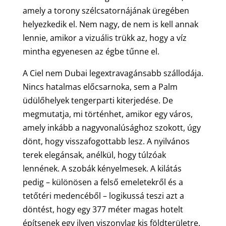
amely a torony szélcsatornájának üregében
helyezkedik el. Nem nagy, de nem is kell annak
lennie, amikor a vizuális trükk az, hogy a víz
mintha egyenesen az égbe tűnne el.
A Ciel nem Dubai legextravagánsabb szállodája.
Nincs hatalmas előcsarnoka, sem a Palm
üdülőhelyek tengerparti kiterjedése. De
megmutatja, mi történhet, amikor egy város,
amely inkább a nagyvonalúsághoz szokott, úgy
dönt, hogy visszafogottabb lesz. A nyilvános
terek elegánsak, anélkül, hogy túlzóak
lennének. A szobák kényelmesek. A kilátás
pedig – különösen a felső emeletekről és a
tetőtéri medencéből – logikussá teszi azt a
döntést, hogy egy 377 méter magas hotelt
építsenek egy ilyen viszonylag kis földterületre.