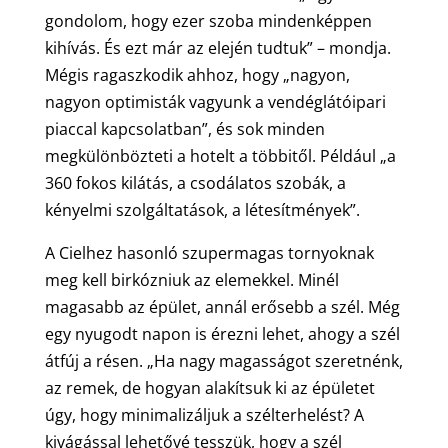
gondolom, hogy ezer szoba mindenképpen
kihívás. És ezt már az elején tudtuk” – mondja.
Mégis ragaszkodik ahhoz, hogy „nagyon,
nagyon optimisták vagyunk a vendéglátóipari
piaccal kapcsolatban”, és sok minden
megkülönbözteti a hotelt a többitől. Például „a
360 fokos kilátás, a csodálatos szobák, a
kényelmi szolgáltatások, a létesítmények”.
A Cielhez hasonló szupermagas tornyoknak
meg kell birkózniuk az elemekkel. Minél
magasabb az épület, annál erősebb a szél. Még
egy nyugodt napon is érezni lehet, ahogy a szél
átfúj a résen. „Ha nagy magasságot szeretnénk,
az remek, de hogyan alakítsuk ki az épületet
úgy, hogy minimalizáljuk a szélterhelést? A
kivágással lehetővé tesszük, hogy a szél