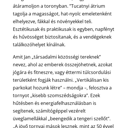
átáramoljon a toronyban. ”Tucatnyi átrium
tagolja a magasságot, hat-nyolc emeletenként
elhelyezve, fákkal és növényekkel teli.
Esztétikusak és praktikusak is egyben, napfényt
és hűvösséget biztosítanak, és a vendégeknek
találkozóhelyet kínálnak.
Amit Jan „társadalmi közösségi tereknek”
nevez, ahol az emberek összejöhetnek, azokat
jógára és fitneszre, vagy éttermi túlcsordulási
területként fogják használni. „Vertikálisan kis
parkokat hozunk létre” – mondja –, felosztva a
tornyot „kisebb szomszédságokra”. Ezek
hűtésben és energiafelhasználásban is
segítenek, számítógéppel vezérelt
üveglamellákkal „beengedik a tengeri szellőt”.
„A jövő tornyai mások lesznek, mint az 50 évvel