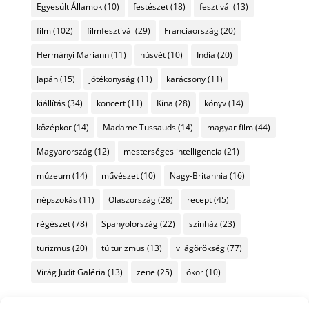
Egyesült Államok
(10)
festészet
(18)
fesztivál
(13)
film
(102)
filmfesztivál
(29)
Franciaország
(20)
Hermányi Mariann
(11)
húsvét
(10)
India
(20)
Japán
(15)
jótékonyság
(11)
karácsony
(11)
kiállítás
(34)
koncert
(11)
Kína
(28)
könyv
(14)
középkor
(14)
Madame Tussauds
(14)
magyar film
(44)
Magyarország
(12)
mesterséges intelligencia
(21)
múzeum
(14)
művészet
(10)
Nagy-Britannia
(16)
népszokás
(11)
Olaszország
(28)
recept
(45)
régészet
(78)
Spanyolország
(22)
színház
(23)
turizmus
(20)
túlturizmus
(13)
világörökség
(77)
Virág Judit Galéria
(13)
zene
(25)
ókor
(10)