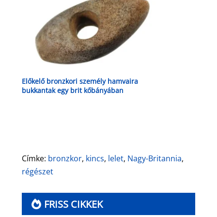
Előkelő bronzkori személy hamvaira
bukkantak egy brit kőbányában
Címke:
bronzkor
,
kincs
,
lelet
,
Nagy-Britannia
,
régészet
FRISS CIKKEK