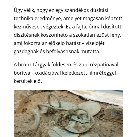
Úgy vélik, hogy ez egy szándékos dúsítási
technika eredménye, amelyet magasan képzett
kézművesek végeztek. Ez a fajta, ónnal dúsított
díszítésnek köszönhető a szokatlan ezüst fény,
ami fokozta az előkelő hatást – viselőjét
gazdagnak és befolyásosnak mutatta.
A bronz tárgyak földesen és zöld rézpatinával
borítva – oxidációval keletkezett filmréteggel –
kerültek elő.