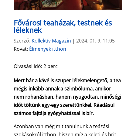
Fővárosi teaházak, testnek és
léleknek
Szerző:
Kollektív Magazin
|
2024. 01. 9. 11:05
Rovat:
Élmények itthon
Olvasási idő:
2
perc
Mert bár a kávé is szuper lélekmelengető, a tea
mégis inkább annak a szimbóluma, amikor
nem rohanásban, hanem nyugodtan, minőségi
időt töltünk egy-egy szerettünkkel. Ráadásul
számos fajtája gyógyhatással is bír.
Azonban van még mit tanulnunk a teázási
szokásokról itthon, hiszen míg a keleti és brit