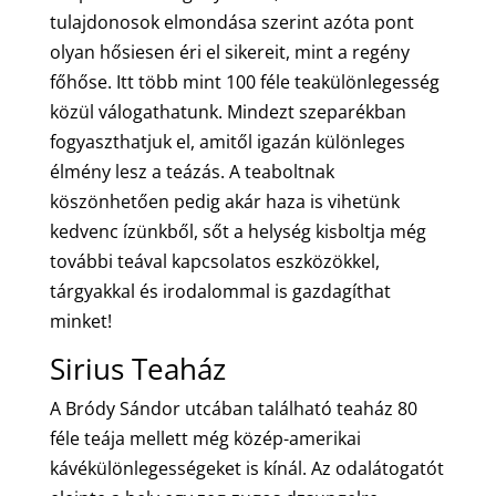
tulajdonosok elmondása szerint azóta pont
olyan hősiesen éri el sikereit, mint a regény
főhőse. Itt több mint 100 féle teakülönlegesség
közül válogathatunk. Mindezt szeparékban
fogyaszthatjuk el, amitől igazán különleges
élmény lesz a teázás. A teaboltnak
köszönhetően pedig akár haza is vihetünk
kedvenc ízünkből, sőt a helység kisboltja még
további teával kapcsolatos eszközökkel,
tárgyakkal és irodalommal is gazdagíthat
minket!
Sirius Teaház
A Bródy Sándor utcában található teaház 80
féle teája mellett még közép-amerikai
kávékülönlegességeket is kínál. Az odalátogatót