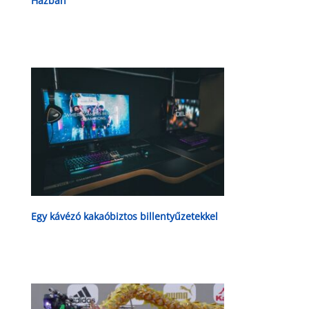
Házban
Egy kávézó kakaóbiztos billentyűzetekkel