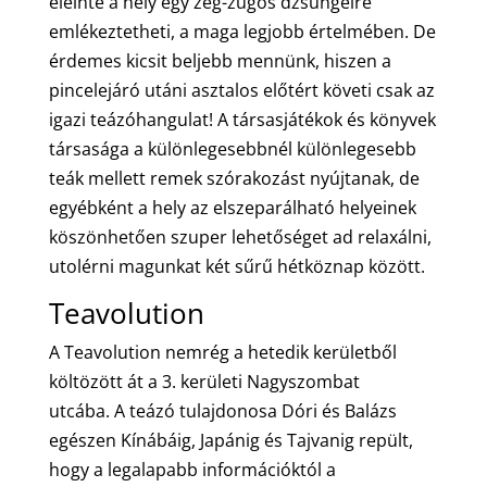
eleinte a hely egy zeg-zugos dzsungelre
emlékeztetheti, a maga legjobb értelmében. De
érdemes kicsit beljebb mennünk, hiszen a
pincelejáró utáni asztalos előtért követi csak az
igazi teázóhangulat! A társasjátékok és könyvek
társasága a különlegesebbnél különlegesebb
teák mellett remek szórakozást nyújtanak, de
egyébként a hely az elszeparálható helyeinek
köszönhetően szuper lehetőséget ad relaxálni,
utolérni magunkat két sűrű hétköznap között.
Teavolution
A Teavolution nemrég a hetedik kerületből
költözött át a 3. kerületi Nagyszombat
utcába. A teázó tulajdonosa Dóri és Balázs
egészen Kínábáig, Japánig és Tajvanig repült,
hogy a legalapabb információktól a