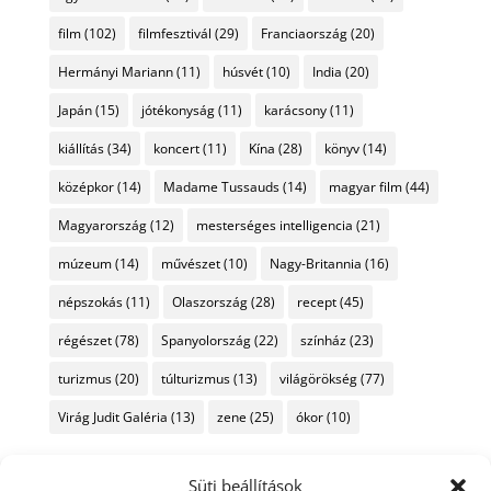
film
(102)
filmfesztivál
(29)
Franciaország
(20)
Hermányi Mariann
(11)
húsvét
(10)
India
(20)
Japán
(15)
jótékonyság
(11)
karácsony
(11)
kiállítás
(34)
koncert
(11)
Kína
(28)
könyv
(14)
középkor
(14)
Madame Tussauds
(14)
magyar film
(44)
Magyarország
(12)
mesterséges intelligencia
(21)
múzeum
(14)
művészet
(10)
Nagy-Britannia
(16)
népszokás
(11)
Olaszország
(28)
recept
(45)
régészet
(78)
Spanyolország
(22)
színház
(23)
turizmus
(20)
túlturizmus
(13)
világörökség
(77)
Virág Judit Galéria
(13)
zene
(25)
ókor
(10)
Süti beállítások