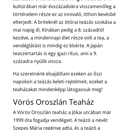
kultúrában már évszázadokra visszamenőleg a
történelem része ez az innivaló, itthon kevésbé
elterjedt. A briteknél az ötórai teázás szokása a
mai napig él, Kínában pedig a 8. századtól
kezdve, a mindennapi élet része volt a tea, a
vendéglátást is mindig ez kísérte. A Japán
teaszertartás is egy igazi rítus, ami a 9.
századra nyúlik vissza.
Ha szeretnénk elsajátítani ezeken az őszi
napokon a teázás keleti rejtelmeit, ezeket a
teaházakat mindenképp látogassuk meg!
Vörös Oroszlán Teaház
A Vörös Oroszlán teaház a Jókai utcában már
1999 óta fogadja vendégeit. A teázó a nevét
Szepes Mária regénye adta, és a teázó a