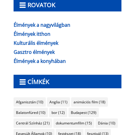
ROVATOK
Élmények a nagyvilágban
Élmények itthon
Kulturális élmények
Gasztro élmények
Élmények a konyhában
CÍMKÉK
Afganisztán
(10)
Anglia
(11)
animációs film
(18)
Balatonfüred
(10)
bor
(12)
Budapest
(129)
Centrál Színház
(21)
dokumentumfilm
(15)
Dánia
(10)
Egyesült Államok
(10)
festészet
(18)
fesztivál
(13)