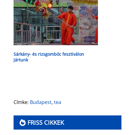
Sárkány- és rizsgombóc fesztiválon
jártunk
Címke:
Budapest
,
tea
FRISS CIKKEK