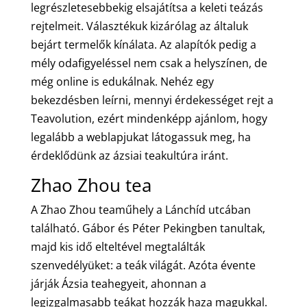
legrészletesebbekig elsajátítsa a keleti teázás
rejtelmeit. Választékuk kizárólag az általuk
bejárt termelők kínálata. Az alapítók pedig a
mély odafigyeléssel nem csak a helyszínen, de
még online is edukálnak. Nehéz egy
bekezdésben leírni, mennyi érdekességet rejt a
Teavolution, ezért mindenképp ajánlom, hogy
legalább a weblapjukat látogassuk meg, ha
érdeklődünk az ázsiai teakultúra iránt.
Zhao Zhou tea
A Zhao Zhou teaműhely a Lánchíd utcában
található. Gábor és Péter Pekingben tanultak,
majd kis idő elteltével megtalálták
szenvedélyüket: a teák világát. Azóta évente
járják Ázsia teahegyeit, ahonnan a
legizgalmasabb teákat hozzák haza magukkal.