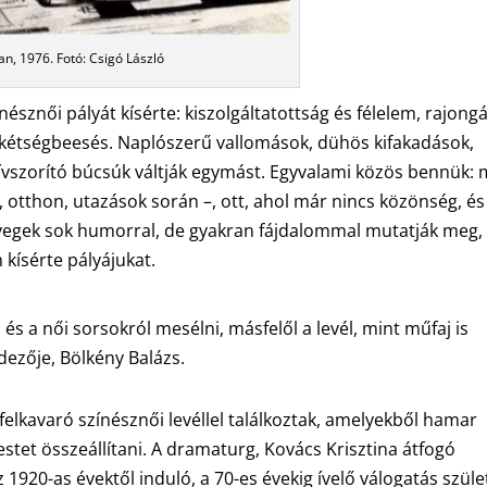
an, 1976. Fotó: Csigó László
észnői pályát kísérte: kiszolgáltatottság és félelem, rajong
 kétségbeesés. Naplószerű vallomások, dühös kifakadások,
zívszorító búcsúk váltják egymást. Egyvalami közös bennük:
, otthon, utazások során –, ott, ahol már nincs közönség, és
egek sok humorral, de gyakran fájdalommal mutatják meg,
kísérte pályájukat.
 és a női sorsokról mesélni, másfelől a levél, mint műfaj is
ndezője, Bölkény Balázs.
elkavaró színésznői levéllel találkoztak, amelyekből hamar
stet összeállítani. A dramaturg, Kovács Krisztina átfogó
20-as évektől induló, a 70-es évekig ívelő válogatás szüle