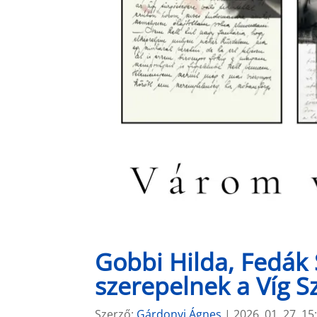
Gobbi Hilda, Fedák S
szerepelnek a Víg S
Szerző:
Gárdonyi Ágnes
|
2026. 01. 27. 15