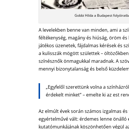
Gobbi Hilda a Budapest folyóiratb
A levelekben benne van minden, ami a szín
féltékenység, magány és hiúság, öröm és
játékos üzenetek, fájdalmas kérések és s
a kulisszák mögött születtek – öltözőkben
színésznők önmagukkal maradnak. A szöv
mennyi bizonytalanság és belső küzdelem 
„Egyfelől szerettünk volna a színházról
érdekelt minket” – emelte ki az est re
Az elmúlt évek során számos izgalmas és f
egyértelművé vált: érdemes lenne önálló e
kutatómunkájának köszönhetően végül az 19