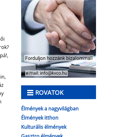
női
rok?
pá!,
in,
áz
ROVATOK
ny
n
Élmények a nagyvilágban
Élmények itthon
Kulturális élmények
Gasztro élmények