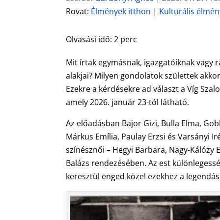
Rovat:
Élmények itthon
|
Kulturális élmé
Olvasási idő:
2
perc
Mit írtak egymásnak, igazgatóiknak vagy r
alakjai? Milyen gondolatok születtek akkor
Ezekre a kérdésekre ad választ a Víg Szal
amely 2026. január 23-tól látható.
Az előadásban Bajor Gizi, Bulla Elma, Gobb
Márkus Emília, Paulay Erzsi és Varsányi I
színésznői – Hegyi Barbara, Nagy-Kálózy Es
Balázs rendezésében. Az est különlegess
keresztül enged közel ezekhez a legendás