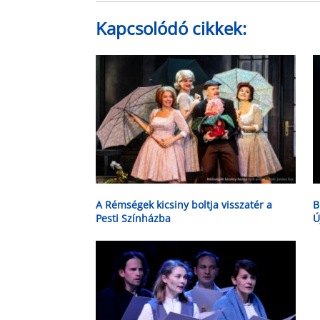
Kapcsolódó cikkek:
A Rémségek kicsiny boltja visszatér a
B
Pesti Színházba
Ú
A