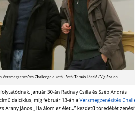
 a Versmegzenésítés Challenge alkotói. Fotó: Tamás László / Víg Szalon
 folytatódnak. Január 30-án Radnay Csilla és Szép András
ímű dalciklus, míg február 13-án a
Versmegzenésítés Chall
zs Arany János „Ha álom ez élet…” kezdetű töredékét zenésí