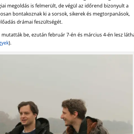
ai megoldás is felmerült, de végül az időrend bizonyult a
osan bontakoznak ki a sorsok, sikerek és megtorpanások,
lőadás drámai feszültségét.
n mutatták be, ezután február 7-én és március 4-én lesz láth
gyek
).