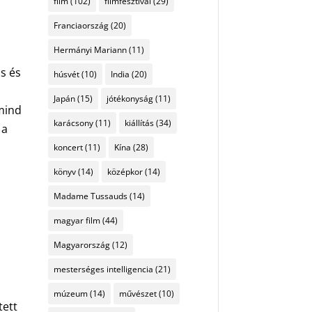
film
(102)
filmfesztivál
(29)
Franciaország
(20)
Hermányi Mariann
(11)
ás és
húsvét
(10)
India
(20)
Japán
(15)
jótékonyság
(11)
 mind
karácsony
(11)
kiállítás
(34)
 a
koncert
(11)
Kína
(28)
könyv
(14)
középkor
(14)
Madame Tussauds
(14)
magyar film
(44)
Magyarország
(12)
mesterséges intelligencia
(21)
múzeum
(14)
művészet
(10)
tett