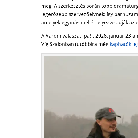
meg. A szerkesztés során több dramaturgi
legerősebb szervezőelvnek: így párhuzam
amelyek egymás mellé helyezve adják az e
A Várom válaszát, pá!-t 2026. január 23-á
Víg Szalonban (utóbbira még
kaphatók je