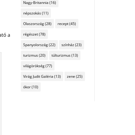
Nagy-Britannia
(16)
népszokás
(11)
Olaszország
(28)
recept
(45)
régészet
(78)
ató a
Spanyolország
(22)
színház
(23)
turizmus
(20)
túlturizmus
(13)
világörökség
(77)
Virág Judit Galéria
(13)
zene
(25)
ókor
(10)