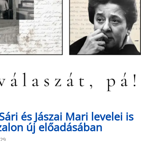
ári és Jászai Mari levelei is
zalon új előadásában
:29