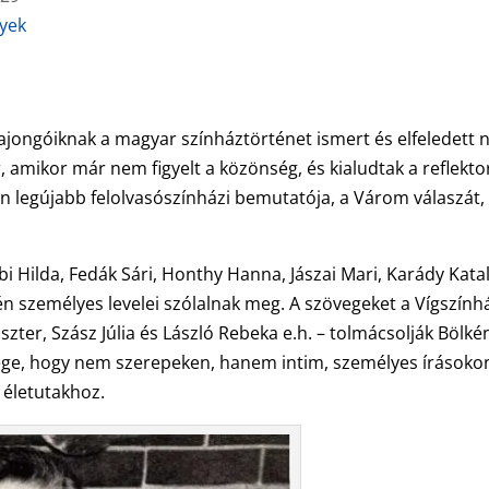
nyek
ajongóiknak a magyar színháztörténet ismert és elfeledett 
, amikor már nem figyelt a közönség, és kialudtak a reflekto
on legújabb felolvasószínházi bemutatója, a Várom válaszát, 
i Hilda, Fedák Sári, Honthy Hanna, Jászai Mari, Karády Katal
rén személyes levelei szólalnak meg. A szövegeket a Vígszính
zter, Szász Júlia és László Rebeka e.h. – tolmácsolják Bölké
ége, hogy nem szerepeken, hanem intim, személyes írásoko
 életutakhoz.