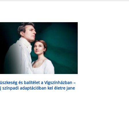
üszkeség és balítélet a Vígszínházban –
j színpadi adaptációban kel életre Jane
usten klasszikusa