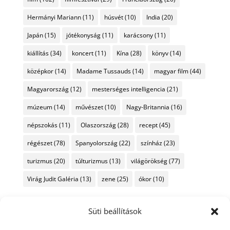
Hermányi Mariann
(11)
húsvét
(10)
India
(20)
Japán
(15)
jótékonyság
(11)
karácsony
(11)
kiállítás
(34)
koncert
(11)
Kína
(28)
könyv
(14)
középkor
(14)
Madame Tussauds
(14)
magyar film
(44)
Magyarország
(12)
mesterséges intelligencia
(21)
múzeum
(14)
művészet
(10)
Nagy-Britannia
(16)
népszokás
(11)
Olaszország
(28)
recept
(45)
régészet
(78)
Spanyolország
(22)
színház
(23)
turizmus
(20)
túlturizmus
(13)
világörökség
(77)
Virág Judit Galéria
(13)
zene
(25)
ókor
(10)
Süti beállítások