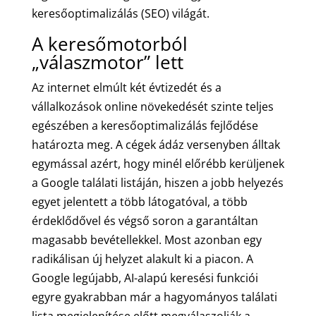
keresőoptimalizálás (SEO) világát.
A keresőmotorból
„válaszmotor” lett
Az internet elmúlt két évtizedét és a
vállalkozások online növekedését szinte teljes
egészében a keresőoptimalizálás fejlődése
határozta meg. A cégek ádáz versenyben álltak
egymással azért, hogy minél előrébb kerüljenek
a Google találati listáján, hiszen a jobb helyezés
egyet jelentett a több látogatóval, a több
érdeklődővel és végső soron a garantáltan
magasabb bevétellekkel. Most azonban egy
radikálisan új helyzet alakult ki a piacon. A
Google legújabb, AI-alapú keresési funkciói
egyre gyakrabban már a hagyományos találati
lista megjelenítése előtt megválaszolják a