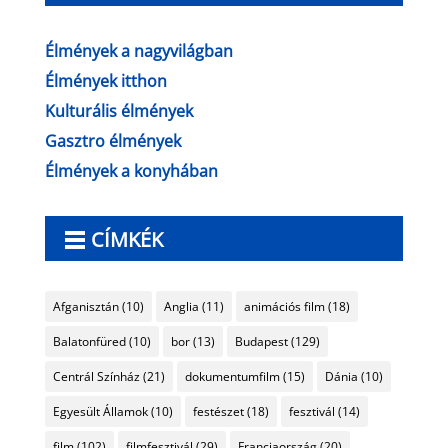
Élmények a nagyvilágban
Élmények itthon
Kulturális élmények
Gasztro élmények
Élmények a konyhában
CÍMKÉK
Afganisztán
(10)
Anglia
(11)
animációs film
(18)
Balatonfüred
(10)
bor
(13)
Budapest
(129)
Centrál Színház
(21)
dokumentumfilm
(15)
Dánia
(10)
Egyesült Államok
(10)
festészet
(18)
fesztivál
(14)
film
(102)
filmfesztivál
(29)
Franciaország
(20)