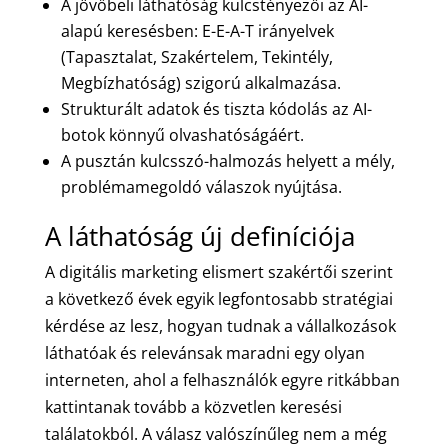
A jövőbeli láthatóság kulcstényezői az AI-
alapú keresésben: E-E-A-T irányelvek
(Tapasztalat, Szakértelem, Tekintély,
Megbízhatóság) szigorú alkalmazása.
Strukturált adatok és tiszta kódolás az AI-
botok könnyű olvashatóságáért.
A pusztán kulcsszó-halmozás helyett a mély,
problémamegoldó válaszok nyújtása.
A láthatóság új definíciója
A digitális marketing elismert szakértői szerint
a következő évek egyik legfontosabb stratégiai
kérdése az lesz, hogyan tudnak a vállalkozások
láthatóak és relevánsak maradni egy olyan
interneten, ahol a felhasználók egyre ritkábban
kattintanak tovább a közvetlen keresési
találatokból. A válasz valószínűleg nem a még