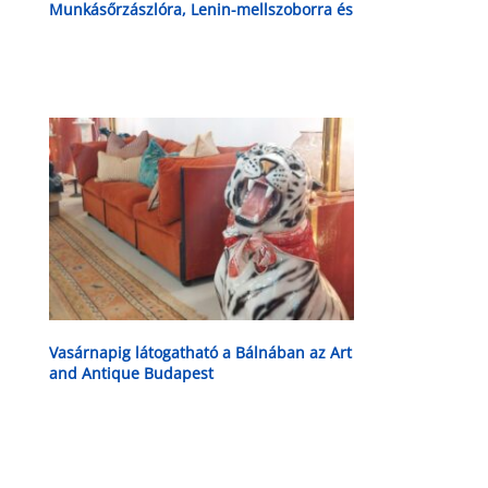
Munkásőrzászlóra, Lenin-mellszoborra és
közlekedési táblákra is lehet licitálni
Vasárnapig látogatható a Bálnában az Art
and Antique Budapest