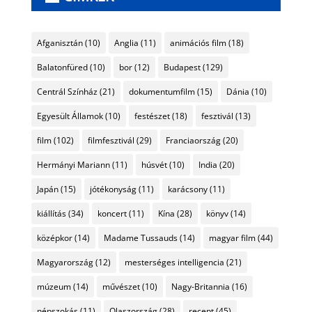
Afganisztán
(10)
Anglia
(11)
animációs film
(18)
Balatonfüred
(10)
bor
(12)
Budapest
(129)
Centrál Színház
(21)
dokumentumfilm
(15)
Dánia
(10)
Egyesült Államok
(10)
festészet
(18)
fesztivál
(13)
film
(102)
filmfesztivál
(29)
Franciaország
(20)
Hermányi Mariann
(11)
húsvét
(10)
India
(20)
Japán
(15)
jótékonyság
(11)
karácsony
(11)
kiállítás
(34)
koncert
(11)
Kína
(28)
könyv
(14)
középkor
(14)
Madame Tussauds
(14)
magyar film
(44)
Magyarország
(12)
mesterséges intelligencia
(21)
múzeum
(14)
művészet
(10)
Nagy-Britannia
(16)
népszokás
(11)
Olaszország
(28)
recept
(45)