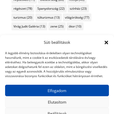
régészet
(78)
Spanyolország
(22)
színház
(23)
turizmus
(20)
túlturizmus
(13)
világörökség
(77)
Virág Judit Galéria
(13)
zene
(25)
ókor
(10)
Süti beállítások
A legjobb élmény biztosítása érdekében olyan technológiákat
használunk, mint a cookie-k az eszközadatok tárolására és/vagy
eléréséhez. Ha beleegyezik ezekbe a technológiákba, akkor olyan
adatokat dolgozhatunk fel ezen az oldalon, mint a böngészési viselkedés
vagy az egyedi azonosítók. A hozzájárulás elmulasztása vagy
visszavonása bizonyos funkciókat és funkciókat hátrányosan érinthet.
Elfogadom
Elutasítom
Beállítások
© 2024 Tiéd a Világ
Médiaajánlat