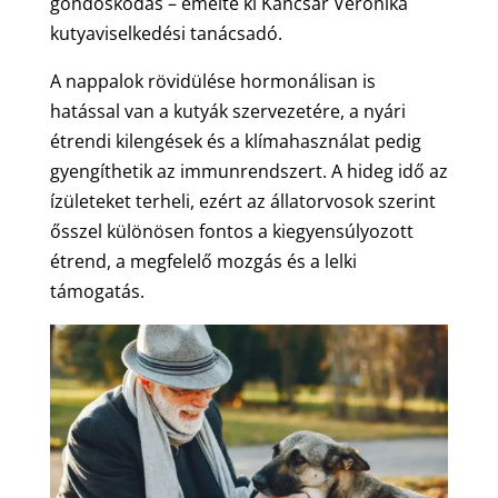
gondoskodás – emelte ki Kancsár Veronika
kutyaviselkedési tanácsadó.
A nappalok rövidülése hormonálisan is
hatással van a kutyák szervezetére, a nyári
étrendi kilengések és a klímahasználat pedig
gyengíthetik az immunrendszert. A hideg idő az
ízületeket terheli, ezért az állatorvosok szerint
ősszel különösen fontos a kiegyensúlyozott
étrend, a megfelelő mozgás és a lelki
támogatás.