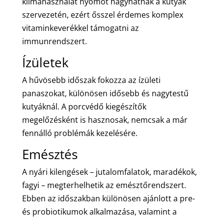
klímahasználat nyomot hagyhatnak a kutyák
szervezetén, ezért ősszel érdemes komplex
vitaminkeverékkel támogatni az
immunrendszert.
Ízületek
A hűvösebb időszak fokozza az ízületi
panaszokat, különösen idősebb és nagytestű
kutyáknál. A porcvédő kiegészítők
megelőzésként is hasznosak, nemcsak a már
fennálló problémák kezelésére.
Emésztés
A nyári kilengések – jutalomfalatok, maradékok,
fagyi – megterhelhetik az emésztőrendszert.
Ebben az időszakban különösen ajánlott a pre-
és probiotikumok alkalmazása, valamint a