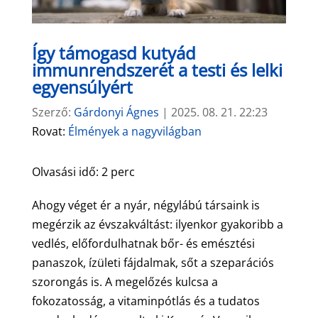
Így támogasd kutyád
immunrendszerét a testi és lelki
egyensúlyért
Szerző:
Gárdonyi Ágnes
|
2025. 08. 21. 22:23
Rovat:
Élmények a nagyvilágban
Olvasási idő:
2
perc
Ahogy véget ér a nyár, négylábú társaink is
megérzik az évszakváltást: ilyenkor gyakoribb a
vedlés, előfordulhatnak bőr- és emésztési
panaszok, ízületi fájdalmak, sőt a szeparációs
szorongás is. A megelőzés kulcsa a
fokozatosság, a vitaminpótlás és a tudatos