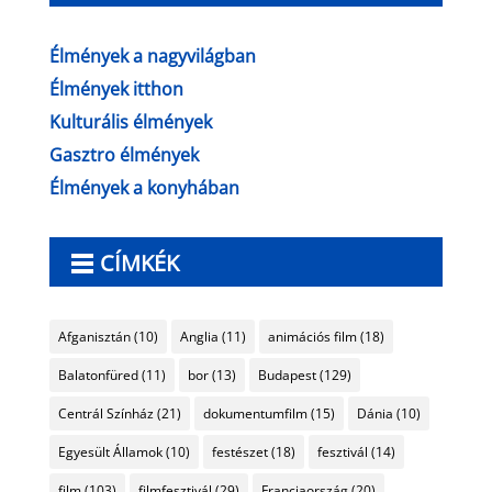
Élmények a nagyvilágban
Élmények itthon
Kulturális élmények
Gasztro élmények
Élmények a konyhában
CÍMKÉK
Afganisztán
(10)
Anglia
(11)
animációs film
(18)
Balatonfüred
(11)
bor
(13)
Budapest
(129)
Centrál Színház
(21)
dokumentumfilm
(15)
Dánia
(10)
Egyesült Államok
(10)
festészet
(18)
fesztivál
(14)
film
(103)
filmfesztivál
(29)
Franciaország
(20)