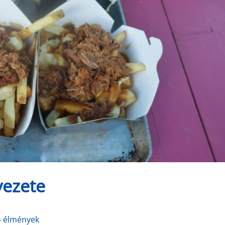
vezete
o élmények