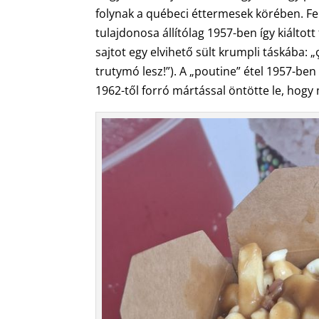
folynak a québeci éttermesek körében. Fer
tulajdonosa állítólag 1957-ben így kiálto
sajtot egy elvihető sült krumpli táskába: 
trutymó lesz!”). A „poutine” étel 1957-ben
1962-től forró mártással öntötte le, hogy