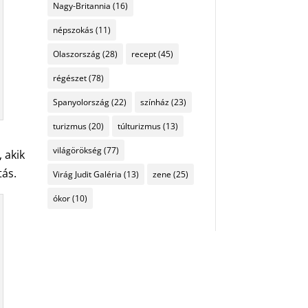
Nagy-Britannia
(16)
népszokás
(11)
Olaszország
(28)
recept
(45)
régészet
(78)
Spanyolország
(22)
színház
(23)
turizmus
(20)
túlturizmus
(13)
világörökség
(77)
 akik
tás.
Virág Judit Galéria
(13)
zene
(25)
ókor
(10)