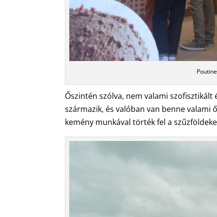
Poutine
Őszintén szólva, nem valami szofisztikált 
származik, és valóban van benne valami ősi
kemény munkával törték fel a szűzföldeket