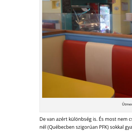
Útmen
De van azért különbség is. És most nem 
nél (Québecben szigorúan PFK) sokkal gy