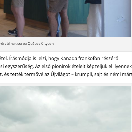
-ért állnak sorba Québec Cityben
étel. Írásmódja is jelzi, hogy Kanada frankofón részéről
 egyszerűség. Az első pionírok ételeit képzeljük el ilyennek,
, és tették termővé az Újvilágot – krumpli, sajt és némi már