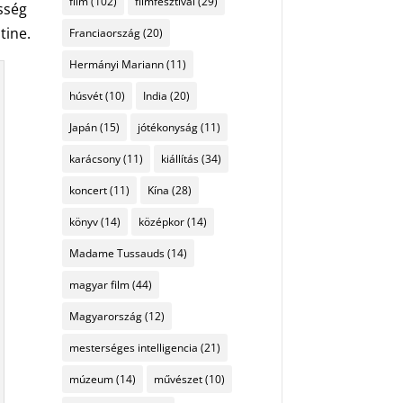
film
(102)
filmfesztivál
(29)
sség
tine.
Franciaország
(20)
Hermányi Mariann
(11)
húsvét
(10)
India
(20)
Japán
(15)
jótékonyság
(11)
karácsony
(11)
kiállítás
(34)
koncert
(11)
Kína
(28)
könyv
(14)
középkor
(14)
Madame Tussauds
(14)
magyar film
(44)
Magyarország
(12)
mesterséges intelligencia
(21)
múzeum
(14)
művészet
(10)