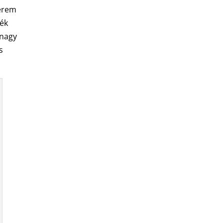
terem
rék
 nagy
s