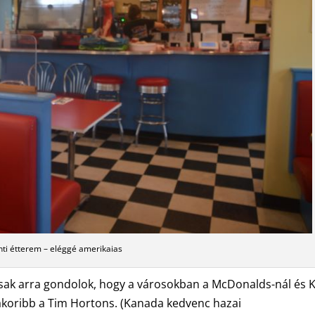
ti étterem – eléggé amerikaias
csak arra gondolok, hogy a városokban a McDonalds-nál és 
akoribb a Tim Hortons. (Kanada kedvenc hazai