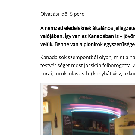
Olvasási idő:
5
perc
A nemzeti eledeleknek általános jellegze
valójában. Így van ez Kanadában is – jövőr
velük. Benne van a pionírok egyszerűsége 
Kanada sok szempontból olyan, mint a nag
testvériséget most jócskán felborogatta. A
korai, török, olasz stb.) konyhát visz, akk