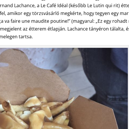
nand Lachance, a Le Café Idéal (később Le Lutin qui rit) ét
tt fel, amikor egy törzsvásárló megkérte, hogy tegyen egy ma
„ça va faire une maudite poutine!” (magyarul: „Ez egy rohadt
 megjelent az étterem étlapján. Lachance tányéron tálalta, é
 melegen tartsa.