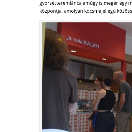
gyorsétteremlánca amúgy is megér egy mis
központja, amolyan kocsmajellegű közösségi