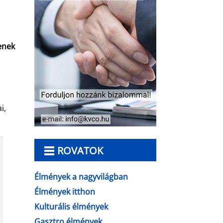
enek
i,
ROVATOK
Élmények a nagyvilágban
Élmények itthon
Kulturális élmények
Gasztro élmények