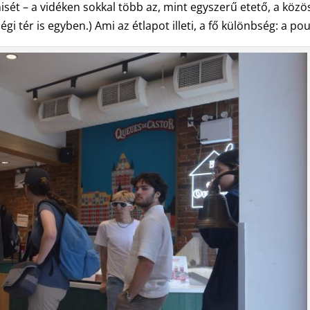
ét – a vidéken sokkal több az, mint egyszerű etető, a közö
 tér is egyben.) Ami az étlapot illeti, a fő különbség: a pou