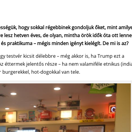
tességük, hogy sokkal régebbinek gondoljuk őket, mint amily
e lesz hetven éves, de olyan, mintha örök idők óta ott lenne
és praktikuma – mégis minden igényt kielégít. De mi is az?
y testvér kicsit délebbre – még akkor is, ha Trump ezt a
z éttermek jelentős része – ha nem valamiféle etnikus (india
or burgerekkel, hot-dogokkal van tele.