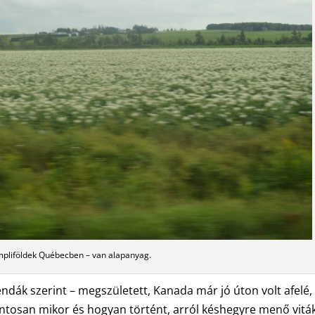
mpliföldek Québecben – van alapanyag.
endák szerint – megszületett, Kanada már jó úton volt afelé,
ntosan mikor és hogyan történt, arról késhegyre menő vitá