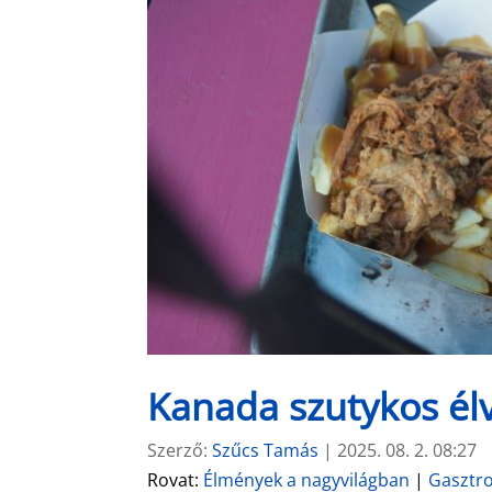
Kanada szutykos él
Szerző:
Szűcs Tamás
|
2025. 08. 2. 08:27
Rovat:
Élmények a nagyvilágban
|
Gasztr