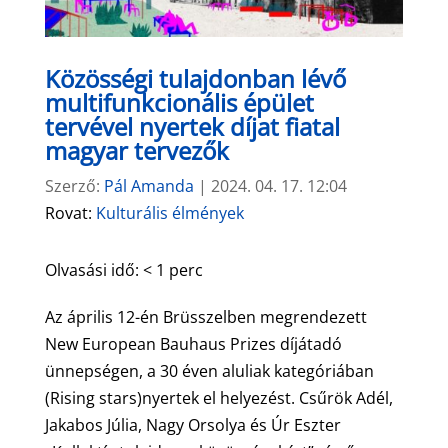
Közösségi tulajdonban lévő
multifunkcionális épület
tervével nyertek díjat fiatal
magyar tervezők
Szerző:
Pál Amanda
|
2024. 04. 17. 12:04
Rovat:
Kulturális élmények
Olvasási idő:
< 1
perc
Az április 12-én Brüsszelben megrendezett
New European Bauhaus Prizes díjátadó
ünnepségen, a 30 éven aluliak kategóriában
(Rising stars)nyertek el helyezést. Csűrök Adél,
Jakabos Júlia, Nagy Orsolya és Úr Eszter