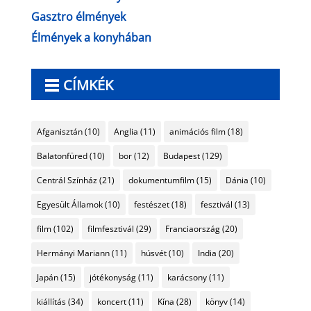
Gasztro élmények
Élmények a konyhában
CÍMKÉK
Afganisztán
(10)
Anglia
(11)
animációs film
(18)
Balatonfüred
(10)
bor
(12)
Budapest
(129)
Centrál Színház
(21)
dokumentumfilm
(15)
Dánia
(10)
Egyesült Államok
(10)
festészet
(18)
fesztivál
(13)
film
(102)
filmfesztivál
(29)
Franciaország
(20)
Hermányi Mariann
(11)
húsvét
(10)
India
(20)
Japán
(15)
jótékonyság
(11)
karácsony
(11)
kiállítás
(34)
koncert
(11)
Kína
(28)
könyv
(14)