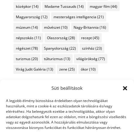
középkor
(14)
Madame Tussauds
(14)
magyar film
(44)
Magyarország
(12)
mesterséges intelligencia
(21)
múzeum
(14)
művészet
(10)
Nagy-Britannia
(16)
népszokás
(11)
Olaszország
(28)
recept
(45)
régészet
(78)
Spanyolország
(22)
színház
(23)
turizmus
(20)
túlturizmus
(13)
világörökség
(77)
Virág Judit Galéria
(13)
zene
(25)
ókor
(10)
Süti beállítások
A legjobb élmény biztosítása érdekében olyan technológiákat
használunk, mint a cookie-k az eszközadatok tárolására és/vagy
eléréséhez. Ha beleegyezik ezekbe a technológiákba, akkor olyan
adatokat dolgozhatunk fel ezen az oldalon, mint a böngészési viselkedés
vagy az egyedi azonosítók. A hozzájárulás elmulasztása vagy
visszavonása bizonyos funkciókat és funkciókat hátrányosan érinthet.