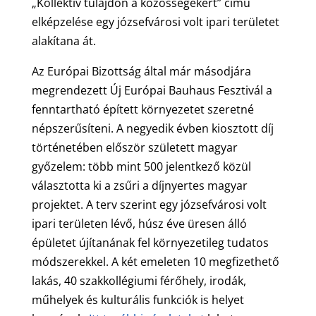
„Kollektív tulajdon a közösségekért” című
elképzelése egy józsefvárosi volt ipari területet
alakítana át.
Az Európai Bizottság által már másodjára
megrendezett Új Európai Bauhaus Fesztivál a
fenntartható épített környezetet szeretné
népszerűsíteni. A negyedik évben kiosztott díj
történetében először született magyar
győzelem: több mint 500 jelentkező közül
választotta ki a zsűri a díjnyertes magyar
projektet. A terv szerint egy józsefvárosi volt
ipari területen lévő, húsz éve üresen álló
épületet újítanának fel környezetileg tudatos
módszerekkel. A két emeleten 10 megfizethető
lakás, 40 szakkollégiumi férőhely, irodák,
műhelyek és kulturális funkciók is helyet