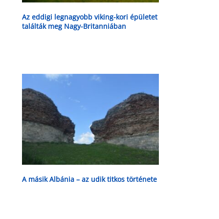
Az eddigi legnagyobb viking-kori épületet
találták meg Nagy-Britanniában
A másik Albánia – az udik titkos története