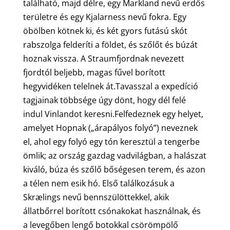
található, majd délre, egy Markland nevű erdős
területre és egy Kjalarness nevű fokra. Egy
öbölben kötnek ki, és két gyors futású skót
rabszolga felderíti a földet, és szőlőt és búzát
hoznak vissza. A Straumfjordnak nevezett
fjordtól beljebb, magas fűvel borított
hegyvidéken telelnek át.Tavasszal a expedíció
tagjainak többsége úgy dönt, hogy dél felé
indul Vinlandot keresni.Felfedeznek egy helyet,
amelyet Hopnak („árapályos folyó”) neveznek
el, ahol egy folyó egy tón keresztül a tengerbe
ömlik; az ország gazdag vadvilágban, a halászat
kiváló, búza és szőlő bőségesen terem, és azon
a télen nem esik hó. Első találkozásuk a
Skrælings nevű bennszülöttekkel, akik
állatbőrrel borított csónakokat használnak, és
a levegőben lengő botokkal csörömpölő