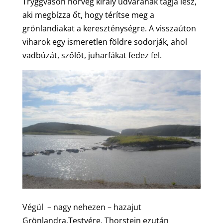
Tryggvason norvég király udvarának tagja lesz,
aki megbízza őt, hogy térítse meg a
grönlandiakat a kereszténységre. A visszaúton
viharok egy ismeretlen földre sodorják, ahol
vadbúzát, szőlőt, juharfákat fedez fel.
Végül – nagy nehezen – hazajut
Grönlandra.Testvére, Thorstein ezután