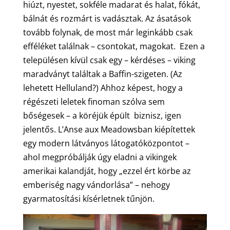
hiúzt, nyestet, sokféle madarat és halat, fókát,
bálnát és rozmárt is vadásztak. Az ásatások
tovább folynak, de most már leginkább csak
efféléket találnak – csontokat, magokat. Ezen a
településen kívül csak egy – kérdéses – viking
maradványt találtak a Baffin-szigeten. (Az
lehetett Helluland?) Ahhoz képest, hogy a
régészeti leletek finoman szólva sem
bőségesek – a köréjük épült biznisz, igen
jelentős. L’Anse aux Meadowsban kiépítettek
egy modern látványos látogatóközpontot –
ahol megpróbálják úgy eladni a vikingek
amerikai kalandját, hogy „ezzel ért körbe az
emberiség nagy vándorlása” – nehogy
gyarmatosítási kísérletnek tűnjön.