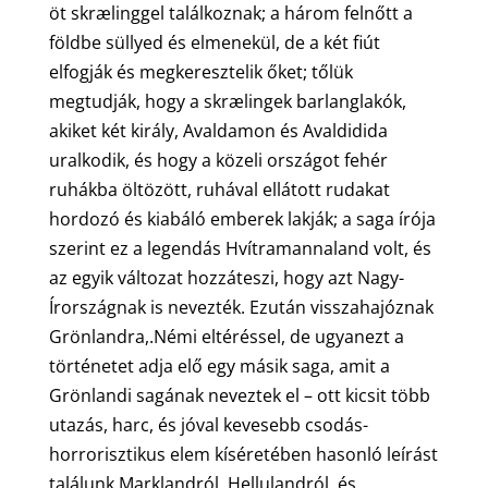
öt skrælinggel találkoznak; a három felnőtt a
földbe süllyed és elmenekül, de a két fiút
elfogják és megkeresztelik őket; tőlük
megtudják, hogy a skrælingek barlanglakók,
akiket két király, Avaldamon és Avaldidida
uralkodik, és hogy a közeli országot fehér
ruhákba öltözött, ruhával ellátott rudakat
hordozó és kiabáló emberek lakják; a saga írója
szerint ez a legendás Hvítramannaland volt, és
az egyik változat hozzáteszi, hogy azt Nagy-
Írországnak is nevezték. Ezután visszahajóznak
Grönlandra,.Némi eltéréssel, de ugyanezt a
történetet adja elő egy másik saga, amit a
Grönlandi sagának neveztek el – ott kicsit több
utazás, harc, és jóval kevesebb csodás-
horrorisztikus elem kíséretében hasonló leírást
találunk Marklandról, Hellulandról, és