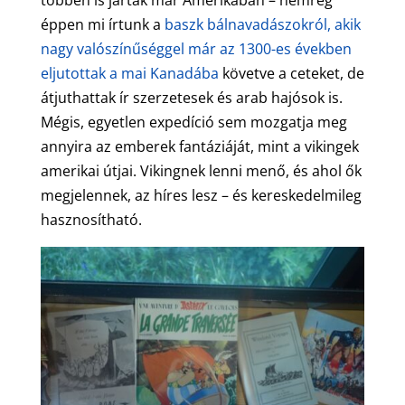
éppen mi írtunk a
baszk bálnavadászokról, akik
nagy valószínűséggel már az 1300-es években
eljutottak a mai Kanadába
követve a ceteket, de
átjuthattak ír szerzetesek és arab hajósok is.
Mégis, egyetlen expedíció sem mozgatja meg
annyira az emberek fantáziáját, mint a vikingek
amerikai útjai. Vikingnek lenni menő, és ahol ők
megjelennek, az híres lesz – és kereskedelmileg
hasznosítható.