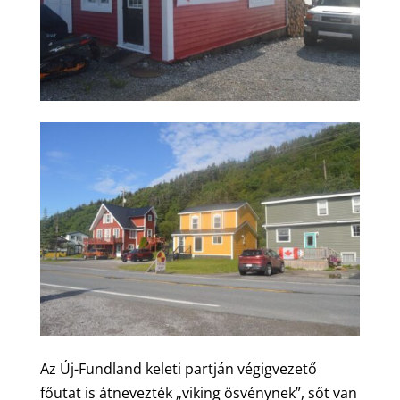
Az Új-Fundland keleti partján végigvezető
főutat is átnevezték „viking ösvénynek”, sőt van