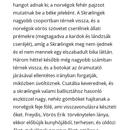
hangot adnak ki; a norvégok fehér pajzsot
mutatnak be a béke jeleként. A Skrælingek
nagyobb csoportban térnek vissza, és a
norvégok vörös szövetet cserélnek állati
prémekre (megtagadva a kardok és lándzsák
cseréjét), amíg a Skrælingek meg nem ijednek
és el nem mennek egy elszabadult bika láttán.
Három héttel később még nagyobb számban
térnek vissza, és a botokat az óramutató
járásával ellentétes irányban forgatják,
miközben üvöltöznek. Csatába keverednek, és
a skrælingek valami ballisztához hasonló
eszközzel nagy, nehéz gömböket hajítanak a
norvégok feje fölé, ami visszavonulásra készteti
őket. Freydis, Vörös Erik törvénytelen lánya,
ekkor előbújik kunyhójából, terhesen, és üldözi