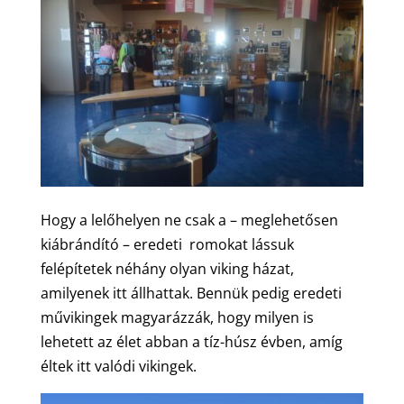
Hogy a lelőhelyen ne csak a – meglehetősen
kiábrándító – eredeti romokat lássuk
felépítetek néhány olyan viking házat,
amilyenek itt állhattak. Bennük pedig eredeti
művikingek magyarázzák, hogy milyen is
lehetett az élet abban a tíz-húsz évben, amíg
éltek itt valódi vikingek.