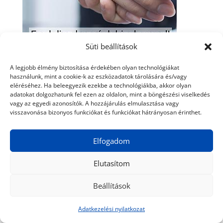
Süti beállítások
A legjobb élmény biztosítása érdekében olyan technológiákat
használunk, mint a cookie-k az eszközadatok tárolására és/vagy
eléréséhez. Ha beleegyezik ezekbe a technológiákba, akkor olyan
adatokat dolgozhatunk fel ezen az oldalon, mint a böngészési viselkedés
ROVATOK
vagy az egyedi azonosítók. A hozzájárulás elmulasztása vagy
visszavonása bizonyos funkciókat és funkciókat hátrányosan érinthet.
Élmények a nagyvilágban
Elfogadom
Élmények itthon
Elutasítom
Kulturális élmények
Gasztro élmények
Beállítások
Élmények a konyhában
Adatkezelési nyilatkozat