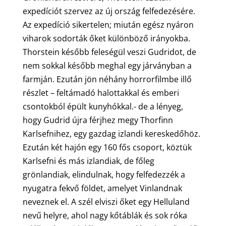
expedíciót szervez az új ország felfedezésére.
Az expedíció sikertelen; miután egész nyáron
viharok sodorták őket különböző irányokba.
Thorstein később feleségül veszi Gudridot, de
nem sokkal később meghal egy járványban a
farmján. Ezután jön néhány horrorfilmbe illő
részlet – feltámadó halottakkal és emberi
csontokból épült kunyhókkal.- de a lényeg,
hogy Gudrid újra férjhez megy Thorfinn
Karlsefnihez, egy gazdag izlandi kereskedőhöz.
Ezután két hajón egy 160 fős csoport, köztük
Karlsefni és más izlandiak, de főleg
grönlandiak, elindulnak, hogy felfedezzék a
nyugatra fekvő földet, amelyet Vinlandnak
neveznek el. A szél elviszi őket egy Helluland
nevű helyre, ahol nagy kőtáblák és sok róka