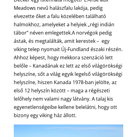
Meadows nevű halászfalu lakója, pedig
elvezette őket a falu közelében található
halmokhoz, amelyeket a helyiek „régi indián
tábor” néven emlegettek.A norvégok pedig
ástak, és megtalálták, amit kerestek – egy
viking telep nyomait Új-Fundland északi részén.
Ahhoz képest, hogy mekkora szenzáció lett
belőle – Kanadának ez lett az első világörökségi
helyszíne, sőt a világ egyik legelső világörökségi
helyszíne, hiszen Kanada 1978-ban jelölte, az
első 12 helyszín között – maga a régészeti
lelőhely nem valami nagy látvány. A talaj kis
egyenetlenségeibe kellene belelátni, hogy ott
bizony egy viking ház állott.