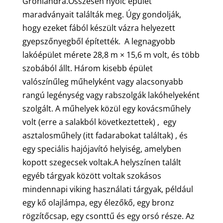
Grönlandra.Összesen nyolc épület
maradványait találták meg. Úgy gondolják,
hogy ezeket fából készült vázra helyezett
gyepszőnyegből építették. A legnagyobb
lakóépület mérete 28,8 m × 15,6 m volt, és több
szobából állt. Három kisebb épület
valószínűleg műhelyként vagy alacsonyabb
rangú legénység vagy rabszolgák lakóhelyeként
szolgált. A műhelyek közül egy kovácsműhely
volt (erre a salakból következtettek) , egy
asztalosműhely (itt fadarabokat találtak) , és
egy speciális hajójavító helyiség, amelyben
kopott szegecsek voltak.A helyszínen talált
egyéb tárgyak között voltak szokásos
mindennapi viking használati tárgyak, például
egy kő olajlámpa, egy élezőkő, egy bronz
rögzítőcsap, egy csonttű és egy orsó része. Az