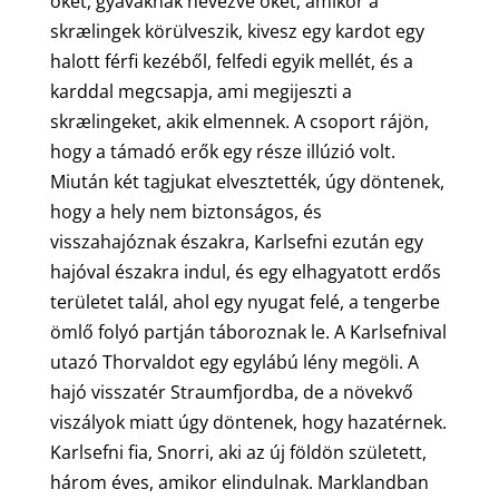
őket, gyáváknak nevezve őket; amikor a
skrælingek körülveszik, kivesz egy kardot egy
halott férfi kezéből, felfedi egyik mellét, és a
karddal megcsapja, ami megijeszti a
skrælingeket, akik elmennek. A csoport rájön,
hogy a támadó erők egy része illúzió volt.
Miután két tagjukat elvesztették, úgy döntenek,
hogy a hely nem biztonságos, és
visszahajóznak északra, Karlsefni ezután egy
hajóval északra indul, és egy elhagyatott erdős
területet talál, ahol egy nyugat felé, a tengerbe
ömlő folyó partján táboroznak le. A Karlsefnival
utazó Thorvaldot egy egylábú lény megöli. A
hajó visszatér Straumfjordba, de a növekvő
viszályok miatt úgy döntenek, hogy hazatérnek.
Karlsefni fia, Snorri, aki az új földön született,
három éves, amikor elindulnak. Marklandban