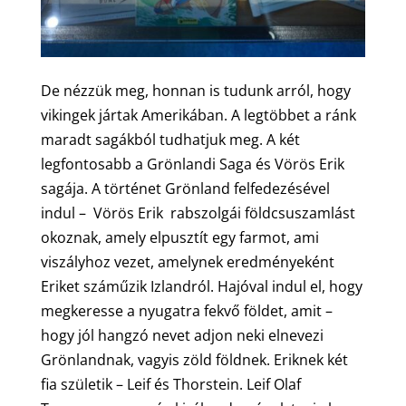
De nézzük meg, honnan is tudunk arról, hogy
vikingek jártak Amerikában. A legtöbbet a ránk
maradt sagákból tudhatjuk meg. A két
legfontosabb a Grönlandi Saga és Vörös Erik
sagája. A történet Grönland felfedezésével
indul – Vörös Erik rabszolgái földcsuszamlást
okoznak, amely elpusztít egy farmot, ami
viszályhoz vezet, amelynek eredményeként
Eriket száműzik Izlandról. Hajóval indul el, hogy
megkeresse a nyugatra fekvő földet, amit –
hogy jól hangzó nevet adjon neki elnevezi
Grönlandnak, vagyis zöld földnek. Eriknek két
fia születik – Leif és Thorstein. Leif Olaf