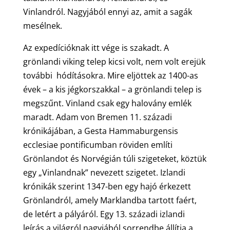
Vinlandról. Nagyjából ennyi az, amit a sagák
mesélnek.
Az expedícióknak itt vége is szakadt. A
grönlandi viking telep kicsi volt, nem volt erejük
további hódításokra. Mire eljöttek az 1400-as
évek – a kis jégkorszakkal – a grönlandi telep is
megszűnt. Vinland csak egy halovány emlék
maradt. Adam von Bremen 11. századi
krónikájában, a Gesta Hammaburgensis
ecclesiae pontificumban röviden említi
Grönlandot és Norvégián túli szigeteket, köztük
egy „Vinlandnak” nevezett szigetet. Izlandi
krónikák szerint 1347-ben egy hajó érkezett
Grönlandról, amely Marklandba tartott faért,
de letért a pályáról. Egy 13. századi izlandi
leírás a világról nagyjából sorrendbe állítja a