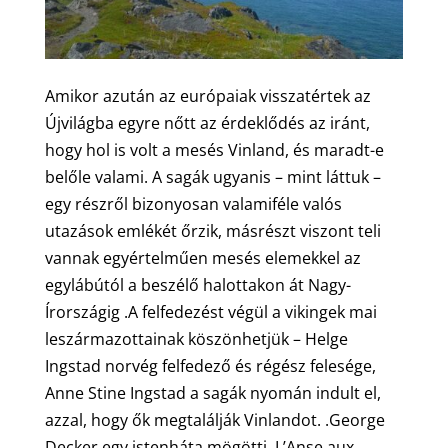
Amikor azután az európaiak visszatértek az
Újvilágba egyre nőtt az érdeklődés az iránt,
hogy hol is volt a mesés Vinland, és maradt-e
belőle valami. A sagák ugyanis – mint láttuk –
egy részről bizonyosan valamiféle valós
utazások emlékét őrzik, másrészt viszont teli
vannak egyértelműen mesés elemekkel az
egylábútól a beszélő halottakon át Nagy-
Írországig .A felfedezést végül a vikingek mai
leszármazottainak köszönhetjük – Helge
Ingstad norvég felfedező és régész felesége,
Anne Stine Ingstad a sagák nyomán indult el,
azzal, hogy ők megtalálják Vinlandot. .George
Decker egy istenháta mögötti L’Anse aux