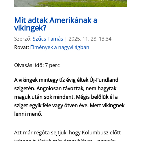
Mit adtak Amerikának a
vikingek?
Szerző:
Szűcs Tamás
|
2025. 11. 28. 13:34
Rovat:
Élmények a nagyvilágban
Olvasási idő:
7
perc
A vikingek mintegy tíz évig éltek Új-Fundland
szigetén. Angolosan távoztak, nem hagytak
maguk után sok mindent. Mégis belőlük él a
sziget egyik fele vagy ötven éve. Mert vikingnek
lenni menő.
Azt már régóta sejtjük, hogy Kolumbusz előtt
többen is jártak már Amerikában – nemrég