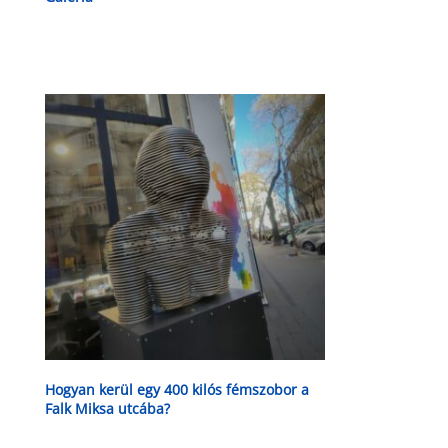
Hogyan kerül egy 400 kilós fémszobor a
Falk Miksa utcába?