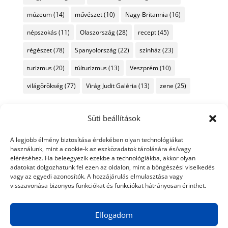
múzeum
(14)
művészet
(10)
Nagy-Britannia
(16)
népszokás
(11)
Olaszország
(28)
recept
(45)
régészet
(78)
Spanyolország
(22)
színház
(23)
turizmus
(20)
túlturizmus
(13)
Veszprém
(10)
világörökség
(77)
Virág Judit Galéria
(13)
zene
(25)
Süti beállítások
A legjobb élmény biztosítása érdekében olyan technológiákat
használunk, mint a cookie-k az eszközadatok tárolására és/vagy
eléréséhez. Ha beleegyezik ezekbe a technológiákba, akkor olyan
adatokat dolgozhatunk fel ezen az oldalon, mint a böngészési viselkedés
vagy az egyedi azonosítók. A hozzájárulás elmulasztása vagy
visszavonása bizonyos funkciókat és funkciókat hátrányosan érinthet.
Elfogadom