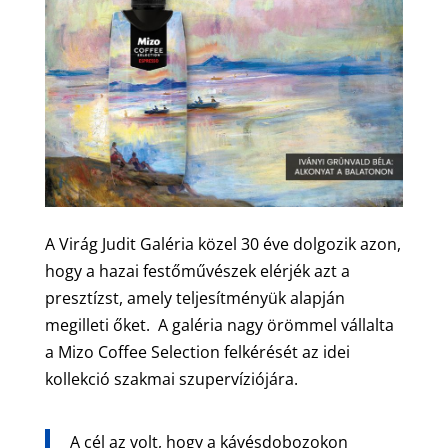
A Virág Judit Galéria közel 30 éve dolgozik azon,
hogy a hazai festőművészek elérjék azt a
presztízst, amely teljesítményük alapján
megilleti őket. A galéria nagy örömmel vállalta
a Mizo Coffee Selection felkérését az idei
kollekció szakmai szupervíziójára.
A cél az volt, hogy a kávésdobozokon