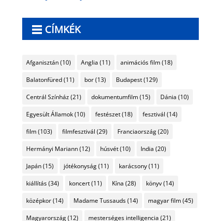
CÍMKÉK
Afganisztán
(10)
Anglia
(11)
animációs film
(18)
Balatonfüred
(11)
bor
(13)
Budapest
(129)
Centrál Színház
(21)
dokumentumfilm
(15)
Dánia
(10)
Egyesült Államok
(10)
festészet
(18)
fesztivál
(14)
film
(103)
filmfesztivál
(29)
Franciaország
(20)
Hermányi Mariann
(12)
húsvét
(10)
India
(20)
Japán
(15)
jótékonyság
(11)
karácsony
(11)
kiállítás
(34)
koncert
(11)
Kína
(28)
könyv
(14)
középkor
(14)
Madame Tussauds
(14)
magyar film
(45)
Magyarország
(12)
mesterséges intelligencia
(21)