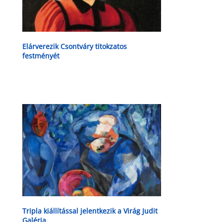
Elárverezik Csontváry titokzatos
festményét
Tripla kiállítással jelentkezik a Virág Judit
Galéria