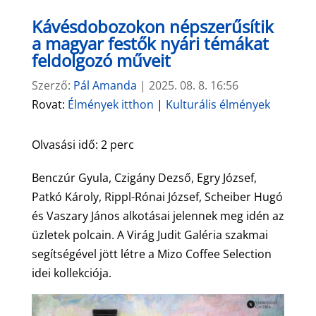
Kávésdobozokon népszerűsítik
a magyar festők nyári témákat
feldolgozó műveit
Szerző:
Pál Amanda
|
2025. 08. 8. 16:56
Rovat:
Élmények itthon
|
Kulturális élmények
Olvasási idő:
2
perc
Benczúr Gyula, Czigány Dezső, Egry József,
Patkó Károly, Rippl-Rónai József, Scheiber Hugó
és Vaszary János alkotásai jelennek meg idén az
üzletek polcain. A Virág Judit Galéria szakmai
segítségével jött létre a Mizo Coffee Selection
idei kollekciója.