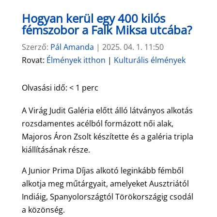
Hogyan kerül egy 400 kilós
fémszobor a Falk Miksa utcába?
Szerző:
Pál Amanda
|
2025. 04. 1. 11:50
Rovat:
Élmények itthon
|
Kulturális élmények
Olvasási idő:
< 1
perc
A Virág Judit Galéria előtt álló látványos alkotás
rozsdamentes acélból formázott női alak,
Majoros Áron Zsolt készítette és a galéria tripla
kiállításának része.
A Junior Prima Díjas alkotó leginkább fémből
alkotja meg műtárgyait, amelyeket Ausztriától
Indiáig, Spanyolországtól Törökországig csodál
a közönség.