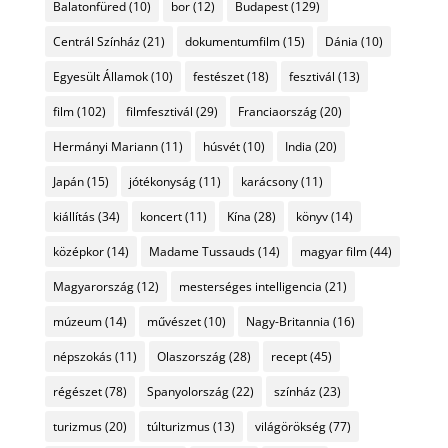
Balatonfüred
(10)
bor
(12)
Budapest
(129)
Centrál Színház
(21)
dokumentumfilm
(15)
Dánia
(10)
Egyesült Államok
(10)
festészet
(18)
fesztivál
(13)
film
(102)
filmfesztivál
(29)
Franciaország
(20)
Hermányi Mariann
(11)
húsvét
(10)
India
(20)
Japán
(15)
jótékonyság
(11)
karácsony
(11)
kiállítás
(34)
koncert
(11)
Kína
(28)
könyv
(14)
középkor
(14)
Madame Tussauds
(14)
magyar film
(44)
Magyarország
(12)
mesterséges intelligencia
(21)
múzeum
(14)
művészet
(10)
Nagy-Britannia
(16)
népszokás
(11)
Olaszország
(28)
recept
(45)
régészet
(78)
Spanyolország
(22)
színház
(23)
turizmus
(20)
túlturizmus
(13)
világörökség
(77)