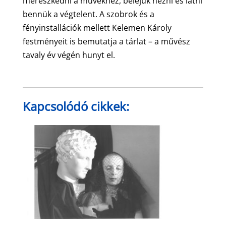
merészkedni a művekhez, beléjük nézni és látni
bennük a végtelent. A szobrok és a
fényinstallációk mellett Kelemen Károly
festményeit is bemutatja a tárlat – a művész
tavaly év végén hunyt el.
Kapcsolódó cikkek: