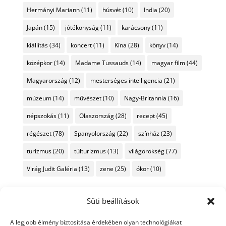
Hermányi Mariann
(11)
húsvét
(10)
India
(20)
Japán
(15)
jótékonyság
(11)
karácsony
(11)
kiállítás
(34)
koncert
(11)
Kína
(28)
könyv
(14)
középkor
(14)
Madame Tussauds
(14)
magyar film
(44)
Magyarország
(12)
mesterséges intelligencia
(21)
múzeum
(14)
művészet
(10)
Nagy-Britannia
(16)
népszokás
(11)
Olaszország
(28)
recept
(45)
régészet
(78)
Spanyolország
(22)
színház
(23)
turizmus
(20)
túlturizmus
(13)
világörökség
(77)
Virág Judit Galéria
(13)
zene
(25)
ókor
(10)
Süti beállítások
A legjobb élmény biztosítása érdekében olyan technológiákat