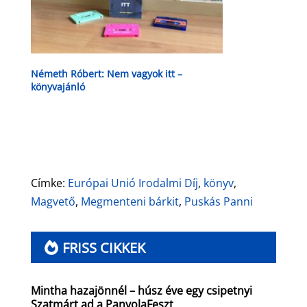
Németh Róbert: Nem vagyok itt –
könyvajánló
Címke:
Európai Unió Irodalmi Díj
,
könyv
,
Magvető
,
Megmenteni bárkit
,
Puskás Panni
FRISS CIKKEK
Mintha hazajönnél – húsz éve egy csipetnyi
Szatmárt ad a PanyolaFeszt