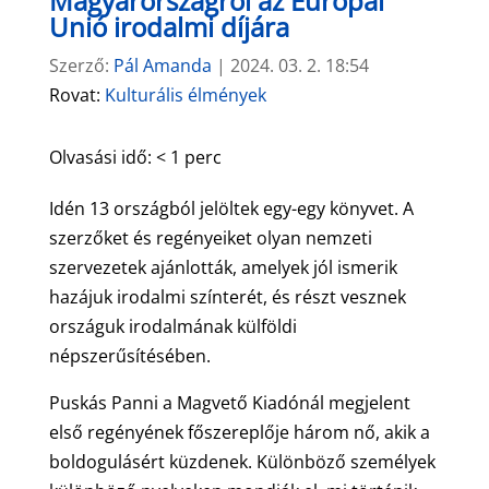
Magyarországról az Európai
Unió irodalmi díjára
Szerző:
Pál Amanda
|
2024. 03. 2. 18:54
Rovat:
Kulturális élmények
Olvasási idő:
< 1
perc
Idén 13 országból jelöltek egy-egy könyvet. A
szerzőket és regényeiket olyan nemzeti
szervezetek ajánlották, amelyek jól ismerik
hazájuk irodalmi színterét, és részt vesznek
országuk irodalmának külföldi
népszerűsítésében.
Puskás Panni a Magvető Kiadónál megjelent
első regényének főszereplője három nő, akik a
boldogulásért küzdenek. Különböző személyek