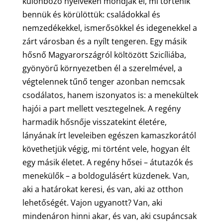
különböző nyelveken mondják el, mi történik
bennük és körülöttük: családokkal és
nemzedékekkel, ismerősökkel és idegenekkel a
zárt városban és a nyílt tengeren.
Egy másik
hősnő Magyarországról költözött Szicíliába,
gyönyörű környezetben él a szerelmével, a
végtelennek tűnő tenger azonban nemcsak
csodálatos, hanem iszonyatos is: a menekültek
hajói a part mellett vesztegelnek. A regény
harmadik hősnője visszatekint életére,
lányának írt leveleiben egészen kamaszkorától
követhetjük végig, mi történt vele, hogyan élt
egy másik életet. A regény hősei – átutazók és
menekülők – a boldogulásért küzdenek. Van,
aki a határokat keresi, és van, aki az otthon
lehetőségét. Vajon ugyanott? Van, aki
mindenáron hinni akar, és van, aki csupáncsak