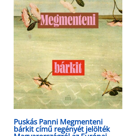
Puskás Panni Megmenteni
bárkit című regényét jelölték