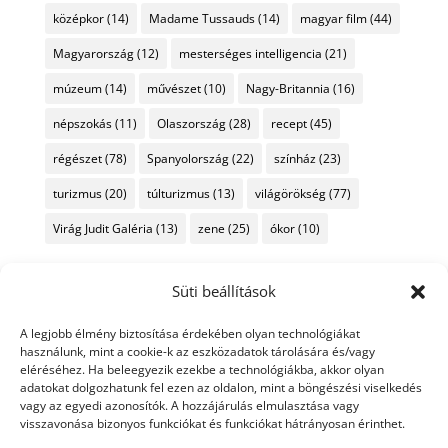
középkor
(14)
Madame Tussauds
(14)
magyar film
(44)
Magyarország
(12)
mesterséges intelligencia
(21)
múzeum
(14)
művészet
(10)
Nagy-Britannia
(16)
népszokás
(11)
Olaszország
(28)
recept
(45)
régészet
(78)
Spanyolország
(22)
színház
(23)
turizmus
(20)
túlturizmus
(13)
világörökség
(77)
Virág Judit Galéria
(13)
zene
(25)
ókor
(10)
Süti beállítások
A legjobb élmény biztosítása érdekében olyan technológiákat
használunk, mint a cookie-k az eszközadatok tárolására és/vagy
eléréséhez. Ha beleegyezik ezekbe a technológiákba, akkor olyan
adatokat dolgozhatunk fel ezen az oldalon, mint a böngészési viselkedés
vagy az egyedi azonosítók. A hozzájárulás elmulasztása vagy
visszavonása bizonyos funkciókat és funkciókat hátrányosan érinthet.