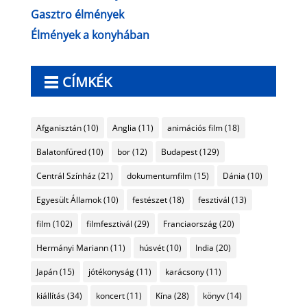
Gasztro élmények
Élmények a konyhában
CÍMKÉK
Afganisztán
(10)
Anglia
(11)
animációs film
(18)
Balatonfüred
(10)
bor
(12)
Budapest
(129)
Centrál Színház
(21)
dokumentumfilm
(15)
Dánia
(10)
Egyesült Államok
(10)
festészet
(18)
fesztivál
(13)
film
(102)
filmfesztivál
(29)
Franciaország
(20)
Hermányi Mariann
(11)
húsvét
(10)
India
(20)
Japán
(15)
jótékonyság
(11)
karácsony
(11)
kiállítás
(34)
koncert
(11)
Kína
(28)
könyv
(14)