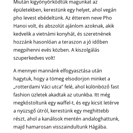
Miután kigyönyörködtük magunkat az
épületekben, kerestünk egy helyet, ahol vegán
pho levest ebédeltünk. Az étterem neve Pho
Hanoi volt, és abszolút ajánlom azoknak, akik
kedvelik a vietnámi konyhát, és szeretnének
hozzánk hasonlóan a teraszon a jó időben
megpihenni evés közben. A kiszolgálás
szuperkedves volt!
A mennyei mannánk elfogyasztása után
hagytuk, hogy a tömeg elsodorjon minket a
„rotterdami Váci utca” felé, ahol különböző fast
fashion üzletek akadtak az utunkba. Itt még
megkóstoltunk egy waffel-t, és egy kicsit letérve
a nyüzsgő útról, kerestünk egy meghittebb
részt, ahol a kanálisok mentén andaloghattunk,
majd hamarosan visszaindultunk Hágába.