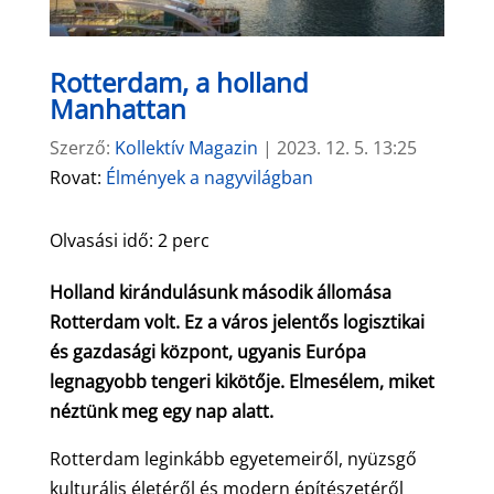
Rotterdam, a holland
Manhattan
Szerző:
Kollektív Magazin
|
2023. 12. 5. 13:25
Rovat:
Élmények a nagyvilágban
Olvasási idő:
2
perc
Holland kirándulásunk második állomása
Rotterdam volt. Ez a város jelentős logisztikai
és gazdasági központ, ugyanis Európa
legnagyobb tengeri kikötője. Elmesélem, miket
néztünk meg egy nap alatt.
Rotterdam leginkább egyetemeiről, nyüzsgő
kulturális életéről és modern építészetéről