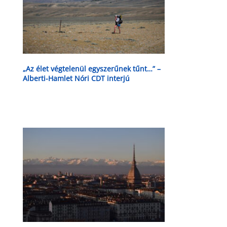
„Az élet végtelenül egyszerűnek tűnt…” –
Alberti-Hamlet Nóri CDT interjú