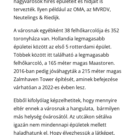
nagyvárosok híres épületeit és hidjait is
tervezték. Ilyen például az OMA, az MVRDV,
Neutelings & Riedijk.
A városnak egyébként 38 felhőkarcolója és 352
toronyháza van. Hollandia legmagasabb
épületei között az első 5 rotterdami épület.
Többek között itt található a legmagasabb
felhőkarcoló, a 165 méter magas Maastoren.
2016-ban pedig jóváhagyták a 215 méter magas
Zalmhaven Tower építését, aminek befejezése
várhatóan a 2022-es évben lesz.
Ebből kifolyólag képzelhetitek, hogy mennyire
eltér ennek a városnak a hangulata, bármilyen
más helység óvárosától. Az utcákon sétálva
igazán nem mindennapi épületek mellett
haladhatunk el. Hogy élvezhessük a látképet,