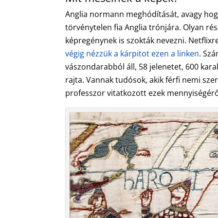
Anglia normann meghódítását, avagy hog
törvénytelen fia Anglia trónjára. Olyan ré
képregénynek is szokták nevezni. Netflix
végig nézzük a kárpitot ezen a linken
. Szá
vászondarabból áll, 58 jelenetet, 600 karakt
rajta. Vannak tudósok, akik férfi nemi sz
professzor vitatkozott ezek mennyiségérő