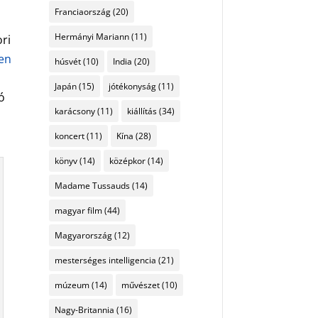
Franciaország
(20)
Hermányi Mariann
(11)
ori
sen
húsvét
(10)
India
(20)
Japán
(15)
jótékonyság
(11)
tó
karácsony
(11)
kiállítás
(34)
koncert
(11)
Kína
(28)
könyv
(14)
középkor
(14)
Madame Tussauds
(14)
magyar film
(44)
Magyarország
(12)
mesterséges intelligencia
(21)
múzeum
(14)
művészet
(10)
Nagy-Britannia
(16)