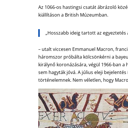
Az 1066-os hastingsi csatát ábrázoló közé
kiállításon a British Múzeumban.
„Hosszabb ideig tartott az egyeztetés 
– utalt viccesen Emmanuel Macron, franci
háromszor próbálta kölcsönkérni a bayeux
királynő koronázására, végül 1966-ban a ha
sem hagyták jóvá. A július eleji bejelentés
történelemnek. Nem véletlen, hogy Macr