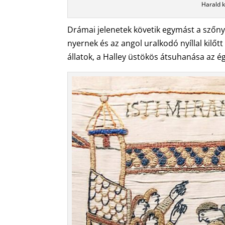
Harald k
Drámai jelenetek követik egymást a szőny
nyernek és az angol uralkodó nyíllal kilőt
állatok, a Halley üstökös átsuhanása az 