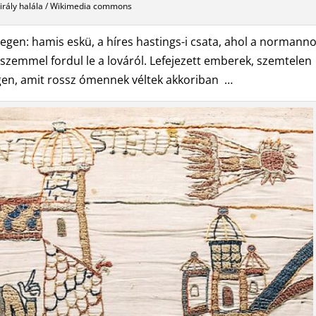
irály halála / Wikimedia commons
egen: hamis eskü, a híres hastings-i csata, ahol a normann
t szemmel fordul le a lováról. Lefejezett emberek, szemtelen
égen, amit rossz ómennek véltek akkoriban …