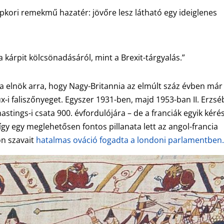
pkori remekmű hazatér: jövőre lesz látható egy ideiglenes
a kárpit kölcsönadásáról, mint a Brexit-tárgyalás.”
a elnök arra, hogy Nagy-Britannia az elmúlt száz évben már
-i faliszőnyeget. Egyszer 1931-ben, majd 1953-ban II. Erzsé
stings-i csata 900. évfordulójára – de a franciák egyik kéré
 így egy meglehetősen fontos pillanata lett az angol-francia
on szavait
hatalmas ováció fogadta a londoni parlamentben