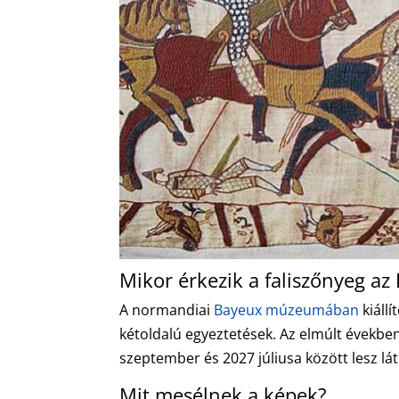
Mikor érkezik a faliszőnyeg az
A normandiai
Bayeux múzeumában
kiállí
kétoldalú egyeztetések. Az elmúlt években 
szeptember és 2027 júliusa között lesz l
Mit mesélnek a képek?