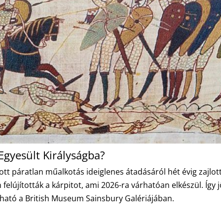
 Egyesült Királyságba?
tott páratlan műalkotás ideiglenes átadásáról hét évig zajlot
felújították a kárpitot, ami 2026-ra várhatóan elkészül. Így 
átható a British Museum Sainsbury Galériájában.