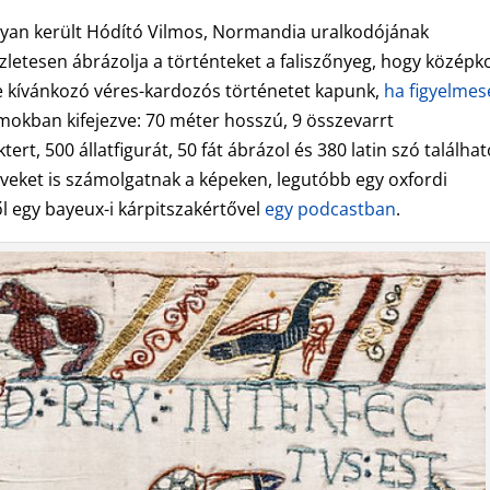
yan került Hódító Vilmos, Normandia uralkodójának
szletesen ábrázolja a történteket a faliszőnyeg, hogy középk
re kívánkozó véres-kardozós történetet kapunk,
ha figyelme
mokban kifejezve: 70 méter hosszú, 9 összevarrt
ert, 500 állatfigurát, 50 fát ábrázol és 380 latin szó találha
erveket is számolgatnak a képeken, legutóbb egy oxfordi
l egy bayeux-i kárpitszakértővel
egy podcastban
.