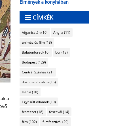
Élmények a konyhában
CÍMKÉK
Afganisztán
(10)
Anglia
(11)
animációs film
(18)
Balatonfüred
(10)
bor
(13)
Budapest
(129)
Centrál Színház
(21)
dokumentumfilm
(15)
Dánia
(10)
tak a
Egyesült Államok
(10)
jövő
festészet
(18)
fesztivál
(14)
film
(102)
filmfesztivál
(29)