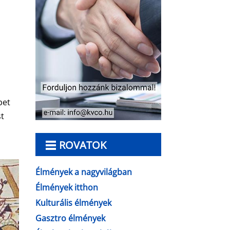
bet
st
ROVATOK
.
Élmények a nagyvilágban
Élmények itthon
Kulturális élmények
Gasztro élmények