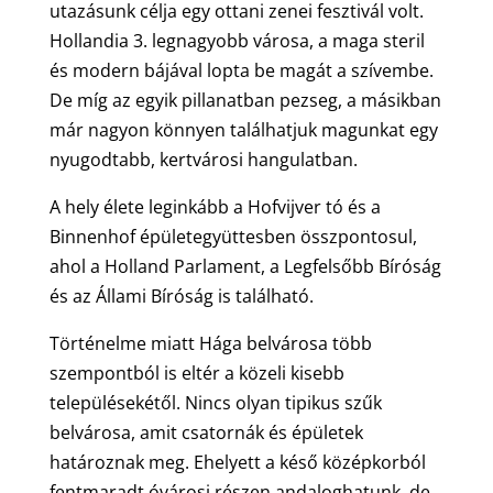
utazásunk célja egy ottani zenei fesztivál volt.
Hollandia 3. legnagyobb városa, a maga steril
és modern bájával lopta be magát a szívembe.
De míg az egyik pillanatban pezseg, a másikban
már nagyon könnyen találhatjuk magunkat egy
nyugodtabb, kertvárosi hangulatban.
A hely élete leginkább a Hofvijver tó és a
Binnenhof épületegyüttesben összpontosul,
ahol a Holland Parlament, a Legfelsőbb Bíróság
és az Állami Bíróság is található.
Történelme miatt Hága belvárosa több
szempontból is eltér a közeli kisebb
településekétől. Nincs olyan tipikus szűk
belvárosa, amit csatornák és épületek
határoznak meg. Ehelyett a késő középkorból
fentmaradt óvárosi részen andaloghatunk, de