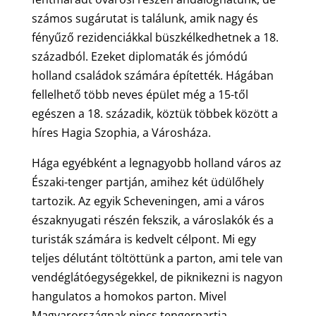
számos sugárutat is találunk, amik nagy és
fényűző rezidenciákkal büszkélkedhetnek a 18.
századból. Ezeket diplomaták és jómódú
holland családok számára építették. Hágában
fellelhető több neves épület még a 15-től
egészen a 18. századik, köztük többek között a
híres Hagia Szophia, a Városháza.
Hága egyébként a legnagyobb holland város az
Északi-tenger partján, amihez két üdülőhely
tartozik. Az egyik Scheveningen, ami a város
északnyugati részén fekszik, a városlakók és a
turisták számára is kedvelt célpont. Mi egy
teljes délutánt töltöttünk a parton, ami tele van
vendéglátóegységekkel, de piknikezni is nagyon
hangulatos a homokos parton. Mivel
Magyarországnak nincs tengerpartja,