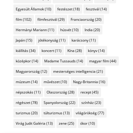
Egyesült Államok
(10)
festészet
(18)
fesztivál
(14)
film
(102)
filmfesztivál
(29)
Franciaország
(20)
Hermányi Mariann
(11)
húsvét
(10)
India
(20)
Japán
(15)
jótékonyság
(11)
karácsony
(11)
kiállítás
(34)
koncert
(11)
Kína
(28)
könyv
(14)
középkor
(14)
Madame Tussauds
(14)
magyar film
(44)
Magyarország
(12)
mesterséges intelligencia
(21)
múzeum
(14)
művészet
(10)
Nagy-Britannia
(16)
népszokás
(11)
Olaszország
(28)
recept
(45)
régészet
(78)
Spanyolország
(22)
színház
(23)
turizmus
(20)
túlturizmus
(13)
világörökség
(77)
Virág Judit Galéria
(13)
zene
(25)
ókor
(10)