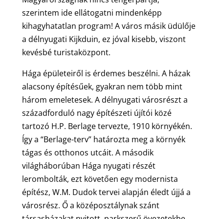
szerintem ide ellátogatni mindenképp
kihagyhatatlan program! A város másik üdülője
a délnyugati Kijkduin, ez jóval kisebb, viszont
kevésbé turistaközpont.
Hága épületeiről is érdemes beszélni. A házak
alacsony építésűek, gyakran nem több mint
három emeletesek. A délnyugati városrészt a
századforduló nagy építészeti újítói közé
tartozó H.P. Berlage tervezte, 1910 környékén.
Így a “Berlage-terv” határozta meg a környék
tágas és otthonos utcáit. A második
világháborúban Hága nyugati részét
lerombolták, ezt követően egy modernista
építész, W.M. Dudok tervei alapján éledt újjá a
városrész. Ő a középosztálynak szánt
társasházakat nyitott, parkszerű övezetekbe