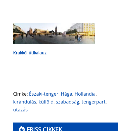
Krakkói útikalauz
Címke:
Északi-tenger
,
Hága
,
Hollandia
,
kirándulás
,
külföld
,
szabadság
,
tengerpart
,
utazás
FRISS CIKKEK