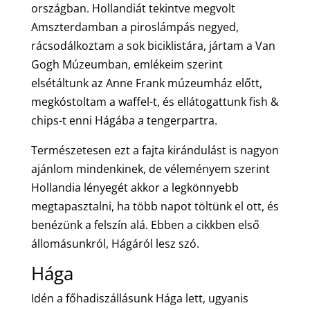
országban. Hollandiát tekintve megvolt
Amszterdamban a piroslámpás negyed,
rácsodálkoztam a sok biciklistára, jártam a Van
Gogh Múzeumban, emlékeim szerint
elsétáltunk az Anne Frank múzeumház előtt,
megkóstoltam a waffel-t, és ellátogattunk fish &
chips-t enni Hágába a tengerpartra.
Természetesen ezt a fajta kirándulást is nagyon
ajánlom mindenkinek, de véleményem szerint
Hollandia lényegét akkor a legkönnyebb
megtapasztalni, ha több napot töltünk el ott, és
benézünk a felszín alá. Ebben a cikkben első
állomásunkról, Hágáról lesz szó.
Hága
Idén a főhadiszállásunk Hága lett, ugyanis