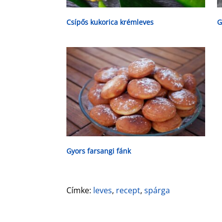
Csípős kukorica krémleves
G
Gyors farsangi fánk
Címke:
leves
,
recept
,
spárga