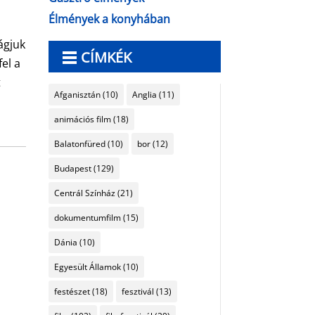
Élmények a konyhában
ágjuk
CÍMKÉK
fel a
t
Afganisztán
(10)
Anglia
(11)
animációs film
(18)
Balatonfüred
(10)
bor
(12)
Budapest
(129)
Centrál Színház
(21)
dokumentumfilm
(15)
Dánia
(10)
Egyesült Államok
(10)
festészet
(18)
fesztivál
(13)