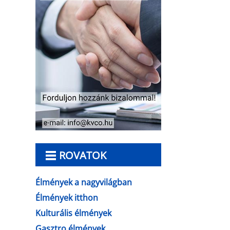
ROVATOK
Élmények a nagyvilágban
Élmények itthon
Kulturális élmények
Gasztro élmények