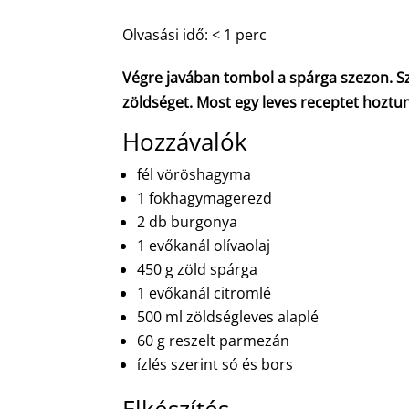
Olvasási idő:
< 1
perc
Végre javában tombol a spárga szezon. Sz
zöldséget. Most egy leves receptet hoztu
Hozzávalók
fél vöröshagyma
1 fokhagymagerezd
2 db burgonya
1 evőkanál olívaolaj
450 g zöld spárga
1 evőkanál citromlé
500 ml zöldségleves alaplé
60 g reszelt parmezán
ízlés szerint só és bors
Elkészítés