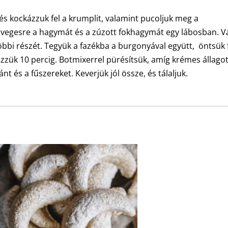
és kockázzuk fel a krumplit, valamint pucoljuk meg a
üvegesre a hagymát és a zúzott fokhagymát egy lábosban. V
 többi részét. Tegyük a fazékba a burgonyával együtt, öntsük 
főzzük 10 percig. Botmixerrel pürésítsük, amíg krémes állago
 és a fűszereket. Keverjük jól össze, és tálaljuk.