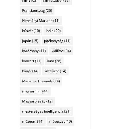
film
(102)
filmfesztivál
(29)
Franciaország
(20)
Hermányi Mariann
(11)
húsvét
(10)
India
(20)
Japán
(15)
jótékonyság
(11)
karácsony
(11)
kiállítás
(34)
koncert
(11)
Kína
(28)
könyv
(14)
középkor
(14)
Madame Tussauds
(14)
magyar film
(44)
Magyarország
(12)
mesterséges intelligencia
(21)
múzeum
(14)
művészet
(10)