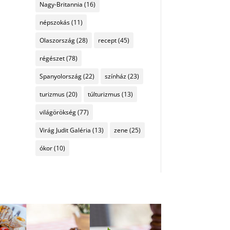
Nagy-Britannia
(16)
népszokás
(11)
Olaszország
(28)
recept
(45)
régészet
(78)
Spanyolország
(22)
színház
(23)
turizmus
(20)
túlturizmus
(13)
világörökség
(77)
Virág Judit Galéria
(13)
zene
(25)
ókor
(10)