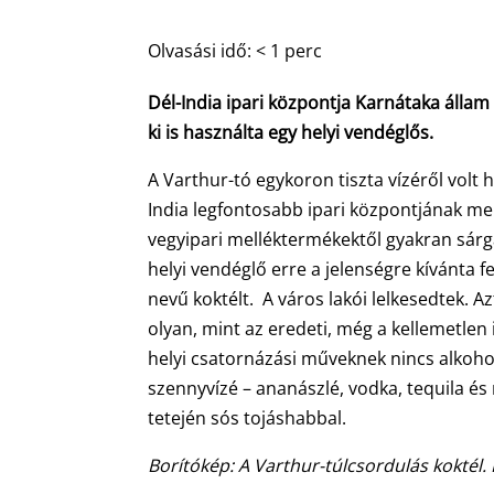
Olvasási idő:
< 1
perc
Dél-India ipari központja Karnátaka állam
ki is használta egy helyi vendéglős.
A Varthur-tó egykoron tiszta vízéről volt
India legfontosabb ipari központjának mell
vegyipari melléktermékektől gyakran sárgá
helyi vendéglő erre a jelenségre kívánta fe
nevű koktélt. A város lakói lelkesedtek. Az
olyan, mint az eredeti, még a kellemetlen i
helyi csatornázási műveknek nincs alkoho
szennyvízé – ananászlé, vodka, tequila és 
tetején sós tojáshabbal.
Borítókép: A Varthur-túlcsordulás koktél.