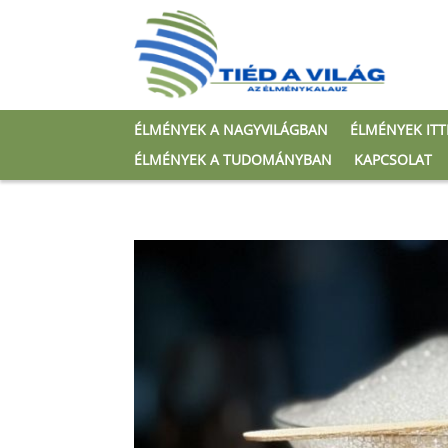
ÉLMÉNYEK A NAGYVILÁGBAN
ÉLMÉNYEK IT
ÉLMÉNYEK A TUDOMÁNYBAN
KAPCSOLAT