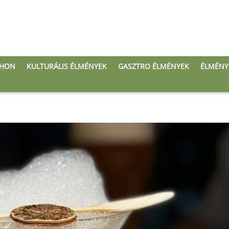
THON
KULTURÁLIS ÉLMÉNYEK
GASZTRO ÉLMÉNYEK
ÉLMÉNY