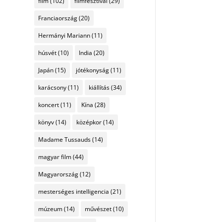
film
(102)
filmfesztivál
(29)
Franciaország
(20)
Hermányi Mariann
(11)
húsvét
(10)
India
(20)
Japán
(15)
jótékonyság
(11)
karácsony
(11)
kiállítás
(34)
koncert
(11)
Kína
(28)
könyv
(14)
középkor
(14)
Madame Tussauds
(14)
magyar film
(44)
Magyarország
(12)
mesterséges intelligencia
(21)
múzeum
(14)
művészet
(10)