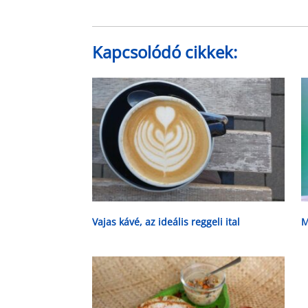
Kapcsolódó cikkek:
Vajas kávé, az ideális reggeli ital
M