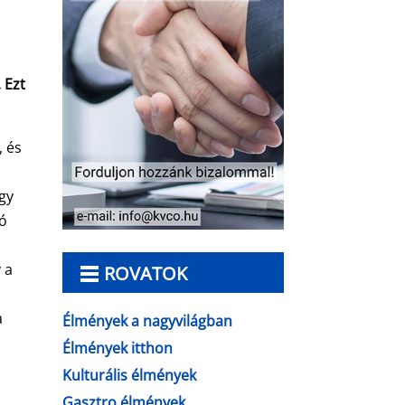
 Ezt
, és
Egy
yó
y a
ROVATOK
a
Élmények a nagyvilágban
Élmények itthon
Kulturális élmények
Gasztro élmények