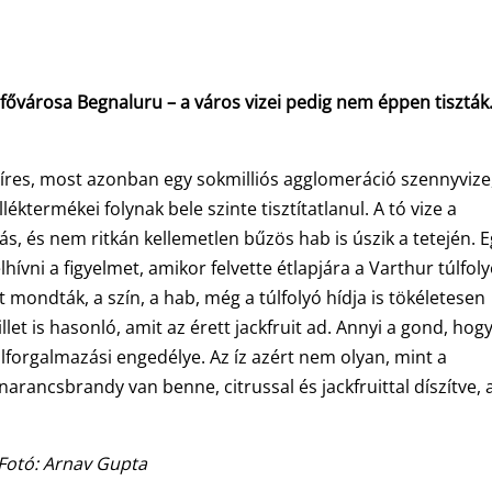
 fővárosa Begnaluru – a város vizei pedig nem éppen tiszták.
 híres, most azonban egy sokmilliós agglomeráció szennyvize
éktermékei folynak bele szinte tisztítatlanul. A tó vize a
s, és nem ritkán kellemetlen bűzös hab is úszik a tetején. 
lhívni a figyelmet, amikor felvette étlapjára a Varthur túlfol
t mondták, a szín, a hab, még a túlfolyó hídja is tökéletesen
llet is hasonló, amit az érett jackfruit ad. Annyi a gond, hog
lforgalmazási engedélye. Az íz azért nem olyan, mint a
narancsbrandy van benne, citrussal és jackfruittal díszítve, 
 Fotó: Arnav Gupta