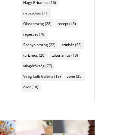
Nagy-Britannia
(16)
népszokás
(11)
Olaszország
(28)
recept
(45)
régészet
(78)
Spanyolország
(22)
színház
(23)
turizmus
(20)
túlturizmus
(13)
világörökség
(77)
Virág Judit Galéria
(13)
zene
(25)
ókor
(10)