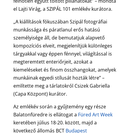
felhőtlen együtt töltött pillanatokat” – mondta
el Lajti Virág, a SZIPÁL 101 emlékév kurátora.
„A kiállítások fókuszában Szipál fotográfiai
munkássága és páratlanul erős hatású
személyisége áll, de bemutatjuk alapvető
kompozíciós elveit, megjelenítjük különleges
tárgyakkal vagy éppen fénnyel, világítással is
megteremtett enteriőrjeit, azokat a
kiemeléseket és finom összhangokat, amelyek
munkáinak egyedi stílusát hozták létre” –
említette meg a tárlatokról Csizek Gabriella
(Capa Központ) kurátor.
Az emlékév során a gyűjtemény egy része
Balatonfüredre is ellátogat a
Füred Art Week
keretében július 18-20. között, majd a
következő állomás BCT
Budapest