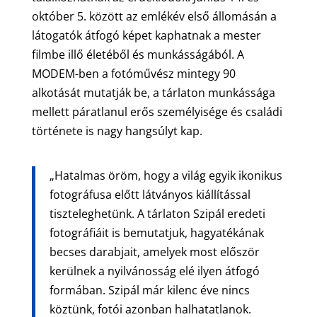
október 5. között az emlékév első állomásán a
látogatók átfogó képet kaphatnak a mester
filmbe illő életéből és munkásságából. A
MODEM-ben a fotóművész mintegy 90
alkotását mutatják be, a tárlaton munkássága
mellett páratlanul erős személyisége és családi
története is nagy hangsúlyt kap.
„Hatalmas öröm, hogy a világ egyik ikonikus
fotográfusa előtt látványos kiállítással
tiszteleghetünk. A tárlaton Szipál eredeti
fotográfiáit is bemutatjuk, hagyatékának
becses darabjait, amelyek most először
kerülnek a nyilvánosság elé ilyen átfogó
formában. Szipál már kilenc éve nincs
köztünk, fotói azonban halhatatlanok.