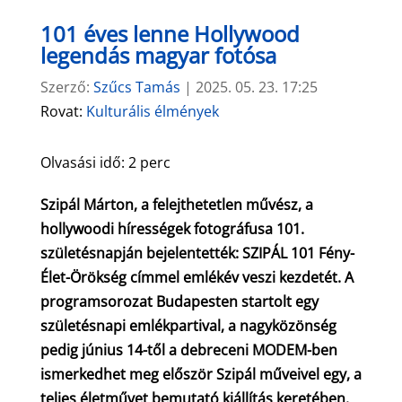
101 éves lenne Hollywood
legendás magyar fotósa
Szerző:
Szűcs Tamás
|
2025. 05. 23. 17:25
Rovat:
Kulturális élmények
Olvasási idő:
2
perc
Szipál Márton, a felejthetetlen művész, a
hollywoodi hírességek fotográfusa 101.
születésnapján bejelentették: SZIPÁL 101 Fény-
Élet-Örökség címmel emlékév veszi kezdetét. A
programsorozat Budapesten startolt egy
születésnapi emlékpartival, a nagyközönség
pedig június 14-től a debreceni MODEM-ben
ismerkedhet meg először Szipál műveivel egy, a
teljes életművet bemutató kiállítás keretében.