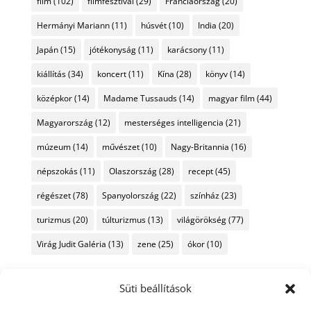
film
(102)
filmfesztivál
(29)
Franciaország
(20)
Hermányi Mariann
(11)
húsvét
(10)
India
(20)
Japán
(15)
jótékonyság
(11)
karácsony
(11)
kiállítás
(34)
koncert
(11)
Kína
(28)
könyv
(14)
középkor
(14)
Madame Tussauds
(14)
magyar film
(44)
Magyarország
(12)
mesterséges intelligencia
(21)
múzeum
(14)
művészet
(10)
Nagy-Britannia
(16)
népszokás
(11)
Olaszország
(28)
recept
(45)
régészet
(78)
Spanyolország
(22)
színház
(23)
turizmus
(20)
túlturizmus
(13)
világörökség
(77)
Virág Judit Galéria
(13)
zene
(25)
ókor
(10)
Süti beállítások