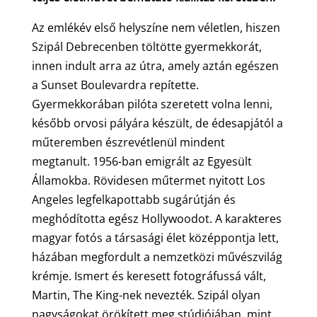
Az emlékév első helyszíne nem véletlen, hiszen
Szipál Debrecenben töltötte gyermekkorát,
innen indult arra az útra, amely aztán egészen
a Sunset Boulevardra repítette.
Gyermekkorában pilóta szeretett volna lenni,
később orvosi pályára készült, de édesapjától a
műteremben észrevétlenül mindent
megtanult. 1956-ban emigrált az Egyesült
Államokba. Rövidesen műtermet nyitott Los
Angeles legfelkapottabb sugárútján és
meghódította egész Hollywoodot. A karakteres
magyar fotós a társasági élet középpontja lett,
házában megfordult a nemzetközi művészvilág
krémje. Ismert és keresett fotográfussá vált,
Martin, The King-nek nevezték. Szipál olyan
nagyságokat örökített meg stúdiójában, mint