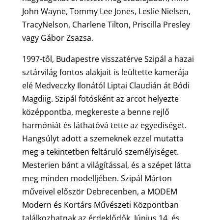
John Wayne, Tommy Lee Jones, Leslie Nielsen,
TracyNelson, Charlene Tilton, Priscilla Presley
vagy Gábor Zsazsa.
1997-től, Budapestre visszatérve Szipál a hazai
sztárvilág fontos alakjait is leültette kamerája
elé Medveczky Ilonától Liptai Claudián át Bódi
Magdiig. Szipál fotósként az arcot helyezte
középpontba, megkereste a benne rejlő
harmóniát és láthatóvá tette az egyediséget.
Hangsúlyt adott a szemeknek ezzel mutatta
meg a tekintetben feltáruló személyiséget.
Mesterien bánt a világítással, és a szépet látta
meg minden modelljében. Szipál Márton
műveivel először Debrecenben, a MODEM
Modern és Kortárs Művészeti Központban
találkozhatnak az érdeklődők. Június 14. és