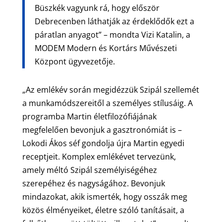
Büszkék vagyunk rá, hogy először
Debrecenben láthatják az érdeklődők ezt a
páratlan anyagot” – mondta Vizi Katalin, a
MODEM Modern és Kortárs Művészeti
Központ ügyvezetője.
„Az emlékév során megidézzük Szipál szellemét
a munkamódszereitől a személyes stílusáig. A
programba Martin életfilozófiájának
megfelelően bevonjuk a gasztronómiát is –
Lokodi Ákos séf gondolja újra Martin egyedi
receptjeit. Komplex emlékévet tervezünk,
amely méltó Szipál személyiségéhez
szerepéhez és nagyságához. Bevonjuk
mindazokat, akik ismerték, hogy osszák meg
közös élményeiket, életre szóló tanításait, a