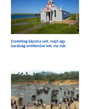
Eredetileg kápolna volt, majd egy
barátság emlékműve lett, ma már
turistalátványosság is