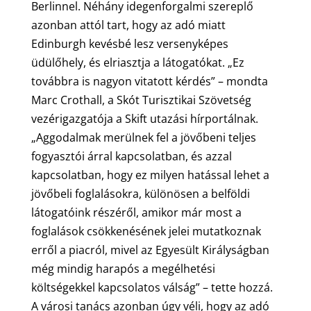
Berlinnel. Néhány idegenforgalmi szereplő
azonban attól tart, hogy az adó miatt
Edinburgh kevésbé lesz versenyképes
üdülőhely, és elriasztja a látogatókat. „Ez
továbbra is nagyon vitatott kérdés” – mondta
Marc Crothall, a Skót Turisztikai Szövetség
vezérigazgatója a Skift utazási hírportálnak.
„Aggodalmak merülnek fel a jövőbeni teljes
fogyasztói árral kapcsolatban, és azzal
kapcsolatban, hogy ez milyen hatással lehet a
jövőbeli foglalásokra, különösen a belföldi
látogatóink részéről, amikor már most a
foglalások csökkenésének jelei mutatkoznak
erről a piacról, mivel az Egyesült Királyságban
még mindig harapós a megélhetési
költségekkel kapcsolatos válság” – tette hozzá.
A városi tanács azonban úgy véli, hogy az adó