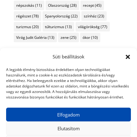
népszokás
(11)
Olaszország
(28)
recept
(45)
régészet
(78)
Spanyolország
(22)
színház
(23)
turizmus
(20)
túlturizmus
(13)
világörökség
(77)
Virág Judit Galéria
(13)
zene
(25)
ókor
(10)
Süti beállítások
A legjobb élmény biztosítása érdekében olyan technológiákat
használunk, mint a cookie-k az eszközadatok tárolására és/vagy
eléréséhez. Ha beleegyezik ezekbe a technológiákba, akkor olyan
adatokat dolgozhatunk fel ezen az oldalon, mint a böngészési viselkedés
vagy az egyedi azonosítók. A hozzájárulás elmulasztása vagy
visszavonása bizonyos funkciókat és funkciókat hátrányosan érinthet.
Elfogadom
Elutasítom