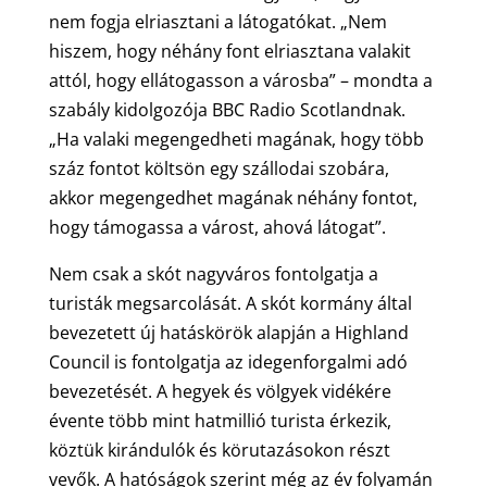
nem fogja elriasztani a látogatókat. „Nem
hiszem, hogy néhány font elriasztana valakit
attól, hogy ellátogasson a városba” – mondta a
szabály kidolgozója BBC Radio Scotlandnak.
„Ha valaki megengedheti magának, hogy több
száz fontot költsön egy szállodai szobára,
akkor megengedhet magának néhány fontot,
hogy támogassa a várost, ahová látogat”.
Nem csak a skót nagyváros fontolgatja a
turisták megsarcolását. A skót kormány által
bevezetett új hatáskörök alapján a Highland
Council is fontolgatja az idegenforgalmi adó
bevezetését. A hegyek és völgyek vidékére
évente több mint hatmillió turista érkezik,
köztük kirándulók és körutazásokon részt
vevők. A hatóságok szerint még az év folyamán