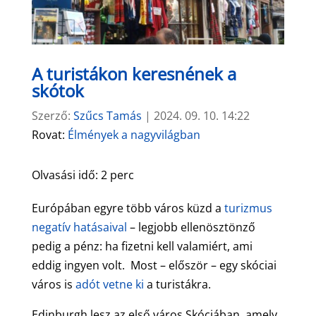
A turistákon keresnének a
skótok
Szerző:
Szűcs Tamás
|
2024. 09. 10. 14:22
Rovat:
Élmények a nagyvilágban
Olvasási idő:
2
perc
Európában egyre több város küzd a
turizmus
negatív hatásaival
– legjobb ellenösztönző
pedig a pénz: ha fizetni kell valamiért, ami
eddig ingyen volt. Most – először – egy skóciai
város is
adót vetne ki
a turistákra.
Edinburgh lesz az első város Skóciában, amely