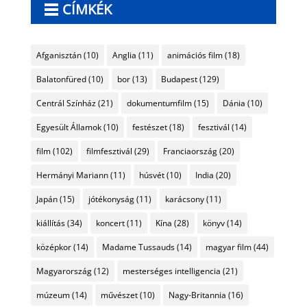
CÍMKÉK
Afganisztán
(10)
Anglia
(11)
animációs film
(18)
Balatonfüred
(10)
bor
(13)
Budapest
(129)
Centrál Színház
(21)
dokumentumfilm
(15)
Dánia
(10)
Egyesült Államok
(10)
festészet
(18)
fesztivál
(14)
film
(102)
filmfesztivál
(29)
Franciaország
(20)
Hermányi Mariann
(11)
húsvét
(10)
India
(20)
Japán
(15)
jótékonyság
(11)
karácsony
(11)
kiállítás
(34)
koncert
(11)
Kína
(28)
könyv
(14)
középkor
(14)
Madame Tussauds
(14)
magyar film
(44)
Magyarország
(12)
mesterséges intelligencia
(21)
múzeum
(14)
művészet
(10)
Nagy-Britannia
(16)