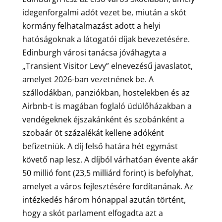
idegenforgalmi adót vezet be, miután a skót
kormány felhatalmazást adott a helyi
hatóságoknak a látogatói díjak bevezetésére.
Edinburgh városi tanácsa jóváhagyta a
„Transient Visitor Levy” elnevezésű javaslatot,
amelyet 2026-ban vezetnének be. A
szállodákban, panziókban, hostelekben és az
Airbnb-t is magában foglaló üdülőházakban a
vendégeknek éjszakánként és szobánként a
szobaár öt százalékát kellene adóként
befizetniük. A díj felső határa hét egymást
követő nap lesz. A díjból várhatóan évente akár
50 millió font (23,5 milliárd forint) is befolyhat,
amelyet a város fejlesztésére fordítanának. Az
intézkedés három hónappal azután történt,
hogy a skót parlament elfogadta azt a