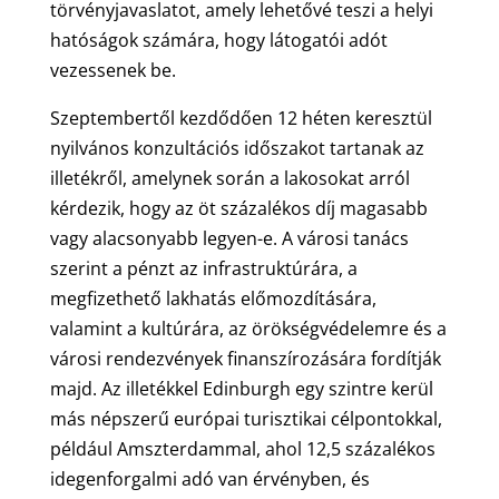
törvényjavaslatot, amely lehetővé teszi a helyi
hatóságok számára, hogy látogatói adót
vezessenek be.
Szeptembertől kezdődően 12 héten keresztül
nyilvános konzultációs időszakot tartanak az
illetékről, amelynek során a lakosokat arról
kérdezik, hogy az öt százalékos díj magasabb
vagy alacsonyabb legyen-e. A városi tanács
szerint a pénzt az infrastruktúrára, a
megfizethető lakhatás előmozdítására,
valamint a kultúrára, az örökségvédelemre és a
városi rendezvények finanszírozására fordítják
majd. Az illetékkel Edinburgh egy szintre kerül
más népszerű európai turisztikai célpontokkal,
például Amszterdammal, ahol 12,5 százalékos
idegenforgalmi adó van érvényben, és