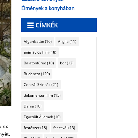
Élmények a konyhában
CÍMKÉK
Afganisztán
(10)
Anglia
(11)
animációs film
(18)
Balatonfüred
(10)
bor
(12)
Budapest
(129)
Centrál Színház
(21)
dokumentumfilm
(15)
Dánia
(10)
y
Egyesült Államok
(10)
s az
festészet
(18)
fesztivál
(13)
nyét.