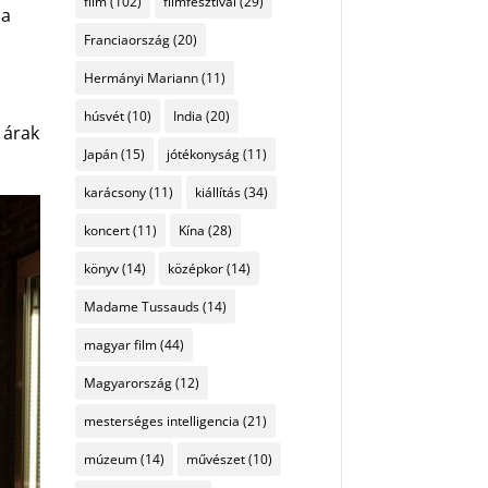
film
(102)
filmfesztivál
(29)
 a
Franciaország
(20)
Hermányi Mariann
(11)
húsvét
(10)
India
(20)
 árak
Japán
(15)
jótékonyság
(11)
karácsony
(11)
kiállítás
(34)
koncert
(11)
Kína
(28)
könyv
(14)
középkor
(14)
Madame Tussauds
(14)
magyar film
(44)
Magyarország
(12)
mesterséges intelligencia
(21)
múzeum
(14)
művészet
(10)