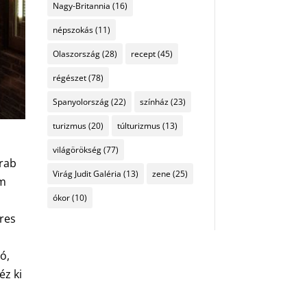
Nagy-Britannia
(16)
népszokás
(11)
Olaszország
(28)
recept
(45)
régészet
(78)
Spanyolország
(22)
színház
(23)
turizmus
(20)
túlturizmus
(13)
világörökség
(77)
arab
Virág Judit Galéria
(13)
zene
(25)
em
ókor
(10)
íres
ó,
éz ki