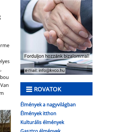
g
terme
elyes
,
erbou
 Van
ROVATOK
em
Élmények a nagyvilágban
Élmények itthon
Kulturális élmények
Gasztro élmények