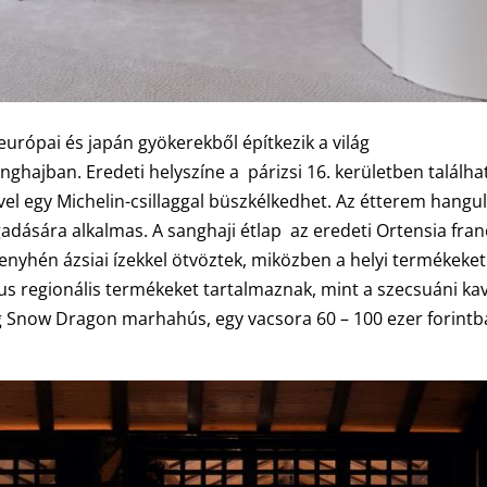
európai és japán gyökerekből építkezik a világ
hajban. Eredeti helyszíne a párizsi 16. kerületben találha
el egy Michelin-csillaggal büszkélkedhet. Az étterem hangu
gadására alkalmas. A sanghaji étlap az eredeti Ortensia fran
enyhén ázsiai ízekkel ötvöztek, miközben a helyi termékeket
kus regionális termékeket tartalmaznak, mint a szecsuáni kav
g Snow Dragon marhahús, egy vacsora 60 – 100 ezer forintb