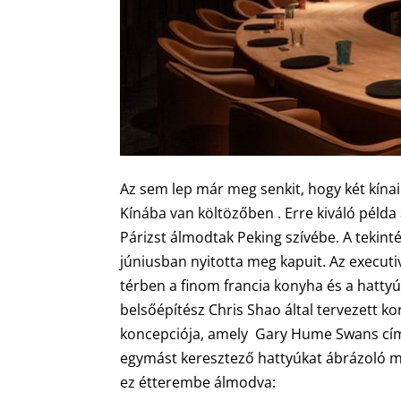
Az sem lep már meg senkit, hogy két kínai
Kínába van költözőben . Erre kiváló péld
Párizst álmodtak Peking szívébe. A teki
júniusban nyitotta meg kapuit. Az executi
térben a finom francia konyha és a hattyú
belsőépítész Chris Shao által tervezett ko
koncepciója, amely Gary Hume Swans című 
egymást keresztező hattyúkat ábrázoló műa
ez étterembe álmodva: