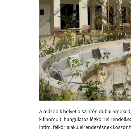
A második helyet a szintén dubai Smoked
kifinomult, hangulatos légkörrel rendelkez
intim, félkör alakú elrendezésnek köszön