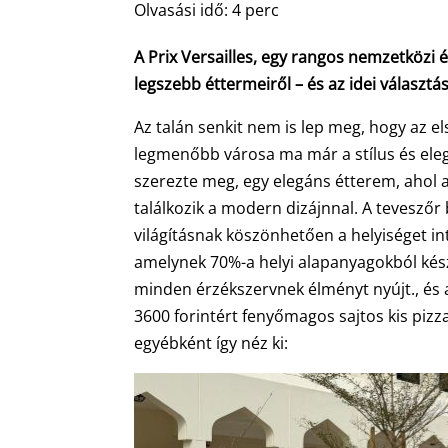
Olvasási idő:
4
perc
A Prix Versailles, egy rangos nemzetközi épí
legszebb éttermeiről – és az idei választ
Az talán senkit nem is lep meg, hogy az el
legmenőbb városa ma már a stílus és eleg
szerezte meg, egy elegáns étterem, aho
találkozik a modern dizájnnal. A teveszőr 
világításnak köszönhetően a helyiséget int
amelynek 70%-a helyi alapanyagokból készü
minden érzékszervnek élményt nyújt., és
3600 forintért fenyőmagos sajtos kis pizza
egyébként így néz ki: