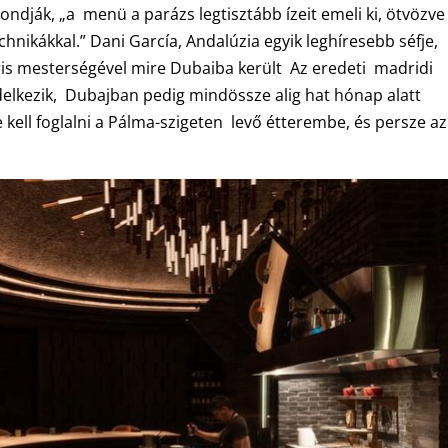
ondják, „a menü a parázs legtisztább ízeit emeli ki, ötvözve
nikákkal.” Dani García, Andalúzia egyik leghíresebb séfje,
ris mesterségével mire Dubaiba került Az eredeti madridi
elkezik, Dubajban pedig mindössze alig hat hónap alatt
e kell foglalni a Pálma-szigeten levő étterembe, és persze az