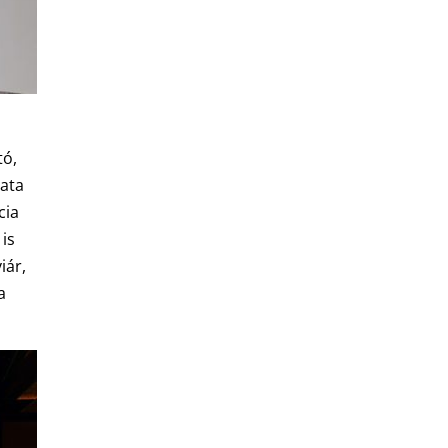
tó,
lata
cia
 is
iár,
a