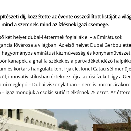
tészeti díj, közzétette az évente összeállított listáját a vilá
ás mind a szemnek, mind az ízlésnek igazi csemege.
ső két helyet dubai-i éttermek foglalják el – a Emirátusok
ancia fővárosa a világban. Az első helyet Dubai Gerbou ét
l a hagyományos emirátusi kézművesség és konyhaművészet
bőr kanapék, a ghaf fa székek és a partvidéket idéző halpikk
im és kortárs hangulatúként írják le. Ionel Catau séf menüje
l, innovatív stílusban értelmezi újra az ősi ízeket, így a G
 ami meglepő – Dubai viszonylatban – nem is horror árakon:
 – igaz mondjuk a csokis sütiért elkérnek 25 ezret. Az étter