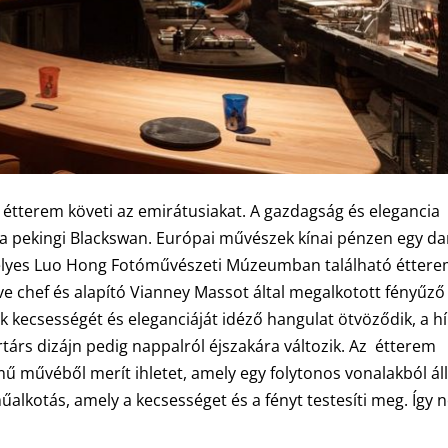
 étterem követi az emirátusiakat. A gazdagság és elegancia
a a pekingi Blackswan. Európai művészek kínai pénzen egy d
ntélyes Luo Hong Fotóművészeti Múzeumban található étter
ve chef és alapító Vianney Massot által megalkotott fényűző
k kecsességét és eleganciáját idéző hangulat ötvöződik, a h
rtárs dizájn pedig nappalról éjszakára változik. Az étterem
művéből merít ihletet, amely egy folytonos vonalakból áll
lkotás, amely a kecsességet és a fényt testesíti meg. Így n