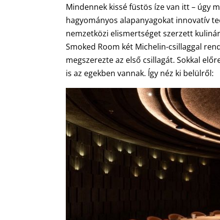
Mindennek kissé füstös íze van itt – úgy m
hagyományos alapanyagokat innovatív tech
nemzetközi elismertséget szerzett kuliná
Smoked Room két Michelin-csillaggal rend
megszerezte az első csillagát. Sokkal előr
is az egekben vannak. Így néz ki belülről: