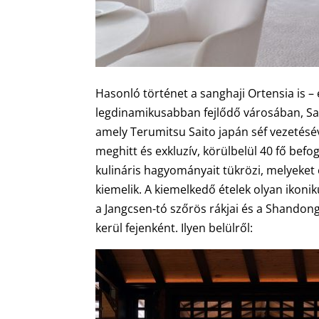
Hasonló történet a sanghaji Ortensia is – 
legdinamikusabban fejlődő városában, Sang
amely Terumitsu Saito japán séf vezetésév
meghitt és exkluzív, körülbelül 40 fő befo
kulináris hagyományait tükrözi, melyeket 
kiemelik. A kiemelkedő ételek olyan ikoni
a Jangcsen-tó szőrös rákjai és a Shandon
kerül fejenként. Ilyen belülről: