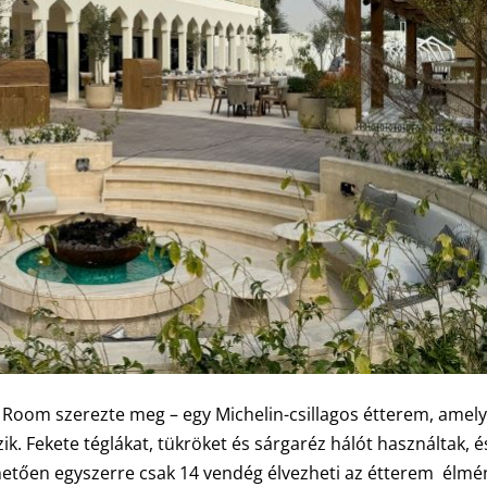
 Room szerezte meg – egy Michelin-csillagos étterem, amel
ik. Fekete téglákat, tükröket és sárgaréz hálót használtak, é
hetően egyszerre csak 14 vendég élvezheti az étterem élmé