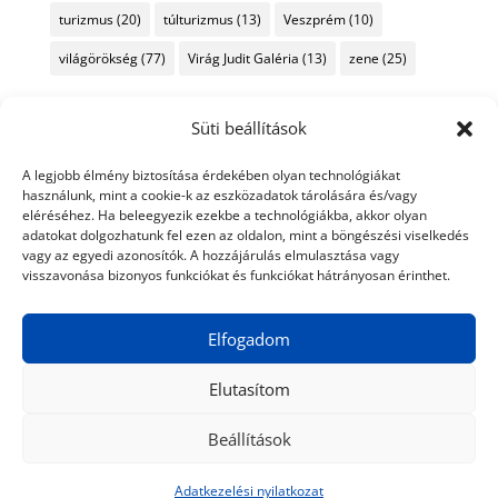
turizmus
(20)
túlturizmus
(13)
Veszprém
(10)
világörökség
(77)
Virág Judit Galéria
(13)
zene
(25)
Süti beállítások
A legjobb élmény biztosítása érdekében olyan technológiákat
használunk, mint a cookie-k az eszközadatok tárolására és/vagy
eléréséhez. Ha beleegyezik ezekbe a technológiákba, akkor olyan
adatokat dolgozhatunk fel ezen az oldalon, mint a böngészési viselkedés
vagy az egyedi azonosítók. A hozzájárulás elmulasztása vagy
visszavonása bizonyos funkciókat és funkciókat hátrányosan érinthet.
Elfogadom
Elutasítom
Beállítások
© 2024 Tiéd a Világ
Médiaajánlat
Adatkezelési nyilatkozat
Impresszum
Kapcsolat
Adatkezelési nyilatkozat