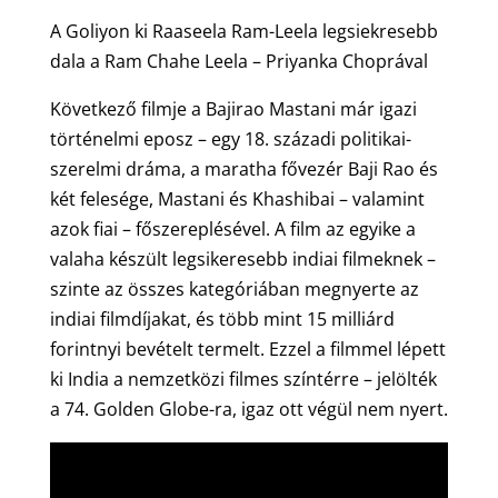
A Goliyon ki Raaseela Ram-Leela legsiekresebb
dala a Ram Chahe Leela – Priyanka Choprával
Következő filmje a Bajirao Mastani már igazi
történelmi eposz – egy 18. századi politikai-
szerelmi dráma, a maratha fővezér Baji Rao és
két felesége, Mastani és Khashibai – valamint
azok fiai – főszereplésével. A film az egyike a
valaha készült legsikeresebb indiai filmeknek –
szinte az összes kategóriában megnyerte az
indiai filmdíjakat, és több mint 15 milliárd
forintnyi bevételt termelt. Ezzel a filmmel lépett
ki India a nemzetközi filmes színtérre – jelölték
a 74. Golden Globe-ra, igaz ott végül nem nyert.