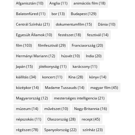
Afganisztán
(10)
Anglia
(11)
animációs film
(18)
Balatonfüred
(11)
bor
(13)
Budapest
(129)
Centrál Színház
(21)
dokumentumfilm
(15)
Dánia
(10)
Egyesült Államok
(10)
festészet
(18)
fesztivál
(14)
film
(103)
filmfesztivál
(29)
Franciaország
(20)
Hermányi Mariann
(12)
húsvét
(10)
India
(20)
Japán
(15)
jótékonyság
(11)
karácsony
(11)
kiállítás
(34)
koncert
(11)
Kína
(28)
könyv
(14)
középkor
(14)
Madame Tussauds
(14)
magyar film
(45)
Magyarország
(12)
mesterséges intelligencia
(21)
múzeum
(14)
művészet
(10)
Nagy-Britannia
(16)
népszokás
(11)
Olaszország
(28)
recept
(45)
régészet
(78)
Spanyolország
(22)
színház
(23)