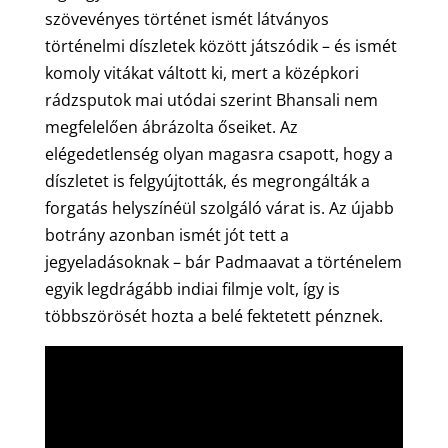
szövevényes történet ismét látványos
történelmi díszletek között játszódik – és ismét
komoly vitákat váltott ki, mert a középkori
rádzsputok mai utódai szerint Bhansali nem
megfelelően ábrázolta őseiket. Az
elégedetlenség olyan magasra csapott, hogy a
díszletet is felgyújtották, és megrongálták a
forgatás helyszínéül szolgáló várat is. Az újabb
botrány azonban ismét jót tett a
jegyeladásoknak – bár Padmaavat a történelem
egyik legdrágább indiai filmje volt, így is
többszörösét hozta a belé fektetett pénznek.