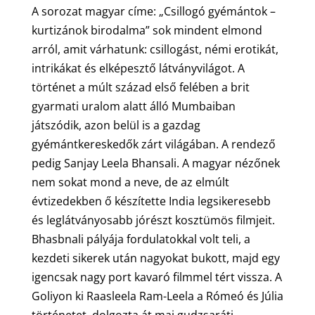
A sorozat magyar címe: „Csillogó gyémántok –
kurtizánok birodalma” sok mindent elmond
arról, amit várhatunk: csillogást, némi erotikát,
intrikákat és elképesztő látványvilágot. A
történet a múlt század első felében a brit
gyarmati uralom alatt álló Mumbaiban
játszódik, azon belül is a gazdag
gyémántkereskedők zárt világában. A rendező
pedig Sanjay Leela Bhansali. A magyar nézőnek
nem sokat mond a neve, de az elmúlt
évtizedekben ő készítette India legsikeresebb
és leglátványosabb jórészt kosztümös filmjeit.
Bhasbnali pályája fordulatokkal volt teli, a
kezdeti sikerek után nagyokat bukott, majd egy
igencsak nagy port kavaró filmmel tért vissza. A
Goliyon ki Raasleela Ram-Leela a Rómeó és Júlia
történetet dolgozta át mai gudzsaráti