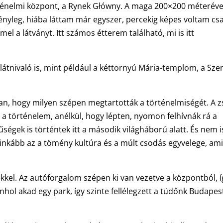
örténelmi központ, a Rynek Główny. A maga 200×200 méteréve
ényleg, hiába láttam már egyszer, percekig képes voltam cs
l a látványt. Itt számos étterem található, mi is itt
látnivaló is, mint például a kéttornyú Mária-templom, a Sze
, hogy milyen szépen megtartották a történelmiségét. A z
 a történelem, anélkül, hogy lépten, nyomon felhívnák rá a
égek is történtek itt a második világháború alatt. És nem i
inkább az a tömény kultúra és a múlt csodás egyvelege, am
kkel. Az autóforgalom szépen ki van vezetve a központból, í
hol akad egy park, így szinte fellélegzett a tüdőnk Budape