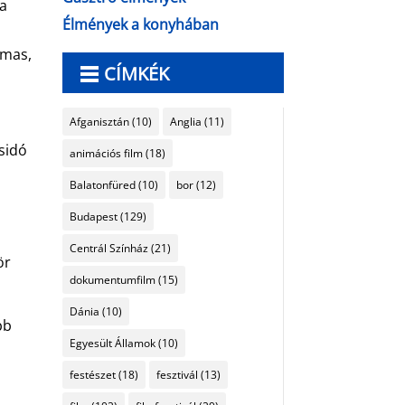
ma
Élmények a konyhában
lmas,
CÍMKÉK
Afganisztán
(10)
Anglia
(11)
sidó
animációs film
(18)
Balatonfüred
(10)
bor
(12)
,
Budapest
(129)
Centrál Színház
(21)
ör
dokumentumfilm
(15)
Dánia
(10)
bb
Egyesült Államok
(10)
festészet
(18)
fesztivál
(13)