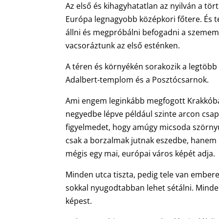
Az első és kihagyhatatlan az nyilván a t
Európa legnagyobb középkori főtere. És t
állni és megpróbálni befogadni a szememme
vacsoráztunk az első esténken.
A téren és környékén sorakozik a legtöbb 
Adalbert-templom és a Posztócsarnok.
Ami engem leginkább megfogott Krakkóban
negyedbe lépve például szinte arcon csap
figyelmedet, hogy amúgy micsoda szörnyűs
csak a borzalmak jutnak eszedbe, hanem 
mégis egy mai, európai város képét adja.
Minden utca tiszta, pedig tele van embere
sokkal nyugodtabban lehet sétálni. Minden
képest.