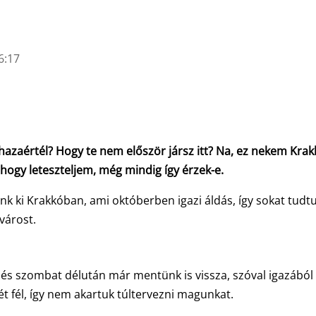
6:17
 hazaértél? Hogy te nem először jársz itt? Na, ez nekem Krak
hogy leteszteljem, még mindig így érzek-e.
unk ki Krakkóban, ami októberben igazi áldás, így sokat tudt
várost.
 és szombat délután már mentünk is vissza, szóval igazából
ét fél, így nem akartuk túltervezni magunkat.