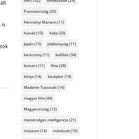
film
(102)
filmfesztivál
(29)
ált
Franciaország
(20)
Hermányi Mariann
(11)
 is
húsvét
(10)
India
(20)
Japán
(15)
jótékonyság
(11)
 sok
karácsony
(11)
kiállítás
(34)
koncert
(11)
Kína
(28)
könyv
(14)
középkor
(14)
Madame Tussauds
(14)
magyar film
(44)
Magyarország
(12)
mesterséges intelligencia
(21)
múzeum
(14)
művészet
(10)