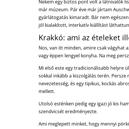
Nekem egy biztos pont volt a látnivalók l
már múzeum. Pár éve már jártam Auschwit
gyárlátogatás kimaradt. Bár nem egészen o
jól kialakított, interkatív kiállítást láthatt
Krakkó: ami az ételeket il
Nos, van itt minden, amire csak vágyhat a
vagy éppen lengyel konyha. Na meg persz
Mi első este egy tradicionálisabb helyre ül
sokkal inkább a kiszolgálás terén. Persze 
nevezetesség, és egy tipikus, kockás abro
mellett.
Utolsó esténken pedig egy igazi jó kis ham
szendvicsét eredményezte.
Ami meglepett minket, hogy mennyi pörkö