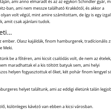
istáján, ami anno elmaradt és az az egykori Schindler gyár, 
z-ban, ami nem messze található Krakkótól, és akkor a
lyan volt végül, mint amire számítottam, de így is egy izga
unk, amit csak ajánlani tudok.
leti…
z ember. Olasz kajáldák, finom hamburgerek, tradícionális z
e Meki.
tünk be a főtéren, ami kicsit csalódás volt, de nem az ételek
nem maradhattak el a kis töltött batyuk sem, ami helyi
szos helyen fogyasztottuk el őket, két pohár finom lengyel s
burgeres helyet találtunk, ami az eddigi életünk talán legjo
lő, különleges kávézó van ebben a kicsi városban.