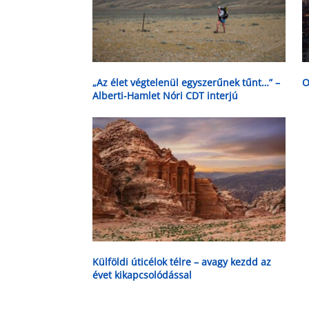
„Az élet végtelenül egyszerűnek tűnt…” –
O
Alberti-Hamlet Nóri CDT interjú
Külföldi úticélok télre – avagy kezdd az
évet kikapcsolódással