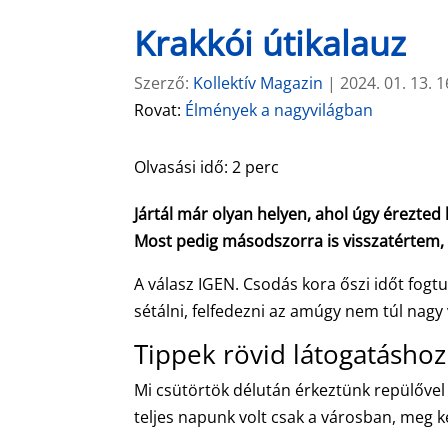
Krakkói útikalauz
Szerző:
Kollektív Magazin
|
2024. 01. 13. 1
Rovat:
Élmények a nagyvilágban
Olvasási idő:
2
perc
Jártál már olyan helyen, ahol úgy érezted
Most pedig másodszorra is visszatértem, 
A válasz IGEN. Csodás kora őszi időt fogt
sétálni, felfedezni az amúgy nem túl nagy 
Tippek rövid látogatáshoz
Mi csütörtök délután érkeztünk repülővel
teljes napunk volt csak a városban, meg k