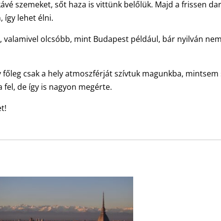
kávé szemeket, sőt haza is vittünk belőlük. Majd a frissen dar
 így lehet élni.
s, valamivel olcsóbb, mint Budapest például, bár nyilván nem
így főleg csak a hely atmoszférját szívtuk magunkba, mintsem
fel, de így is nagyon megérte.
t!