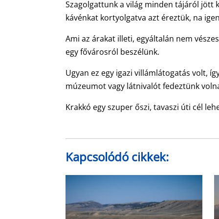
Szagolgattunk a világ minden tájáról jött 
kávénkat kortyolgatva azt éreztük, na igen,
Ami az árakat illeti, egyáltalán nem vésze
egy fővárosról beszélünk.
Ugyan ez egy igazi villámlátogatás volt, 
múzeumot vagy látnivalót fedeztünk volna 
Krakkó egy szuper őszi, tavaszi úti cél lehe
Kapcsolódó cikkek: