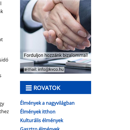
l
ak
nt
sidó
s
i
ROVATOK
Élmények a nagyvilágban
gy
sthez
Élmények itthon
Kulturális élmények
Gasztro élmények