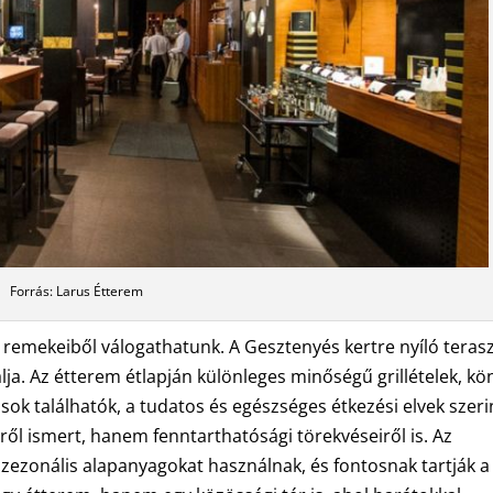
Forrás: Larus Étterem
remekeiből válogathatunk. A Gesztenyés kertre nyíló teras
lja. Az étterem étlapján különleges minőségű grillételek, k
sok találhatók, a tudatos és egészséges étkezési elvek szeri
iről ismert, hanem fenntarthatósági törekvéseiről is. Az
zezonális alapanyagokat használnak, és fontosnak tartják a