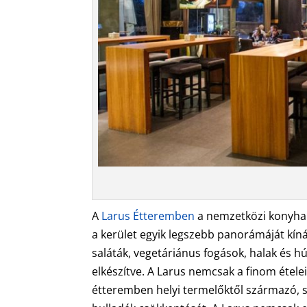
A
Larus Étteremben
a nemzetközi konyha 
a kerület egyik legszebb panorámáját kíná
saláták, vegetáriánus fogások, halak és hú
elkészítve. A Larus nemcsak a finom étele
étteremben helyi termelőktől származó, s