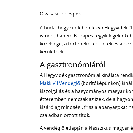
Olvasási idő:
3
perc
A budai hegyek ölében fekvő Hegyvidék (1
ismert, hanem Budapest egyik legélénkebb
közelsége, a történelmi épületek és a pe
kerületnek.
A gasztronómiáról
A Hegyvidék gasztronómiai kínálata rend
Makk VII Vendéglő
(borítóképünkön) kínál 
kiszolgálás és a hagyományos magyar konyh
étteremben nemcsak az ízek, de a hagyomá
kizárólag minőségi, friss alapanyagokat 
családban őrzött titok.
A vendéglő étlapján a klasszikus magyar ét