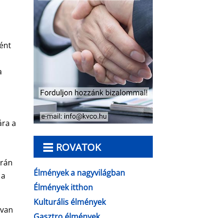
ként
a
ára a
ROVATOK
orán
Élmények a nagyvilágban
 a
Élmények itthon
Kulturális élmények
 van
Gasztro élmények