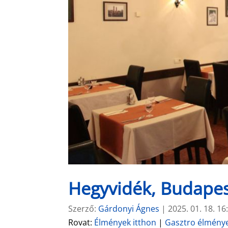
Hegyvidék, Budapes
Szerző:
Gárdonyi Ágnes
|
2025. 01. 18. 16
Rovat:
Élmények itthon
|
Gasztro élmény