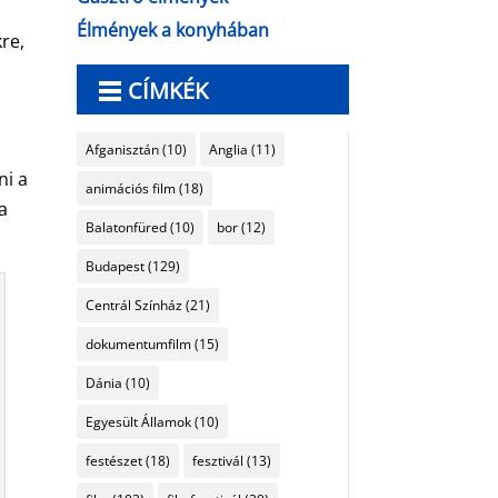
Élmények a konyhában
re,
CÍMKÉK
Afganisztán
(10)
Anglia
(11)
ni a
animációs film
(18)
a
Balatonfüred
(10)
bor
(12)
Budapest
(129)
Centrál Színház
(21)
dokumentumfilm
(15)
Dánia
(10)
Egyesült Államok
(10)
festészet
(18)
fesztivál
(13)