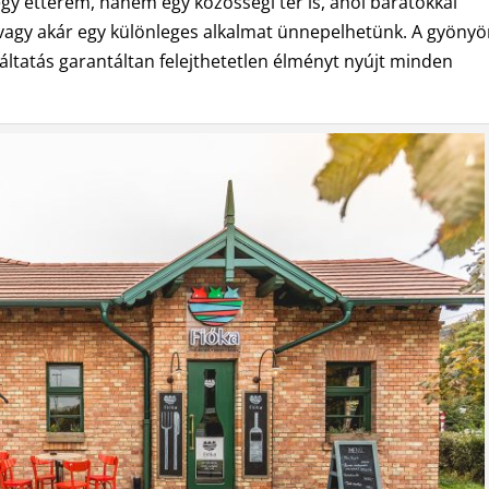
gy étterem, hanem egy közösségi tér is, ahol barátokkal
, vagy akár egy különleges alkalmat ünnepelhetünk. A gyöny
gáltatás garantáltan felejthetetlen élményt nyújt minden