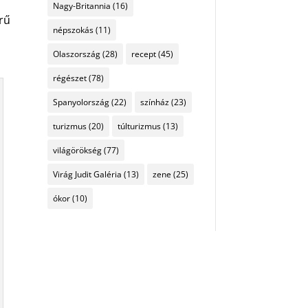
Nagy-Britannia
(16)
örű
népszokás
(11)
Olaszország
(28)
recept
(45)
régészet
(78)
Spanyolország
(22)
színház
(23)
turizmus
(20)
túlturizmus
(13)
világörökség
(77)
Virág Judit Galéria
(13)
zene
(25)
ókor
(10)