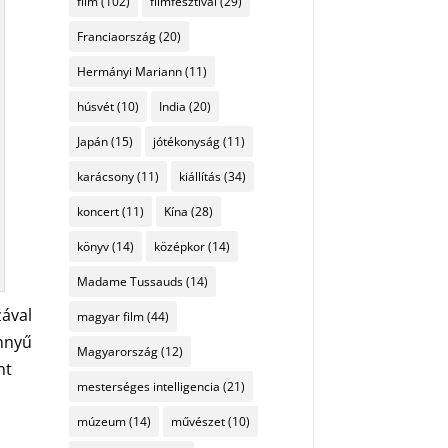
film
(102)
filmfesztivál
(29)
Franciaország
(20)
Hermányi Mariann
(11)
húsvét
(10)
India
(20)
Japán
(15)
jótékonyság
(11)
karácsony
(11)
kiállítás
(34)
koncert
(11)
Kína
(28)
könyv
(14)
középkor
(14)
Madame Tussauds
(14)
zával
magyar film
(44)
önnyű
Magyarország
(12)
nt
mesterséges intelligencia
(21)
múzeum
(14)
művészet
(10)