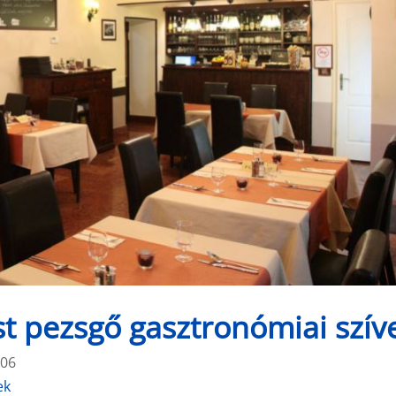
t pezsgő gasztronómiai szív
:06
ek