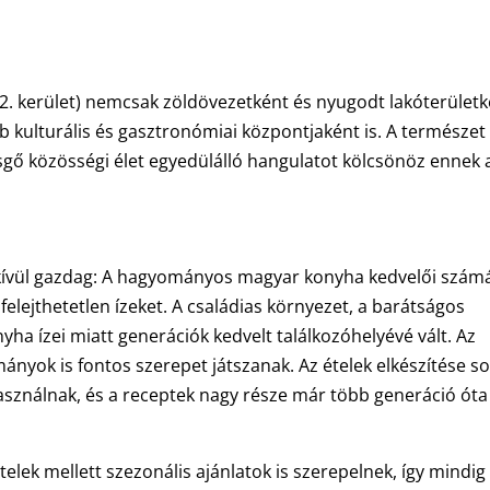
2. kerület) nemcsak zöldövezetként és nyugodt lakóterület
 kulturális és gasztronómiai központjaként is. A természet
zsgő közösségi élet egyedülálló hangulatot kölcsönöz ennek 
kívül gazdag: A hagyományos magyar konyha kedvelői szám
felejthetetlen ízeket. A családias környezet, a barátságos
a ízei miatt generációk kedvelt találkozóhelyévé vált. Az
nyok is fontos szerepet játszanak. Az ételek elkészítése s
használnak, és a receptek nagy része már több generáció óta
elek mellett szezonális ajánlatok is szerepelnek, így mindig