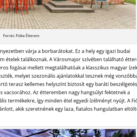
Forrás: Fióka Étterem
yezetben várja a borbarátokat. Ez a hely egy igazi budai
nom ételek találkoznak. A Városmajor szívében található étte
os fogásai mellett megtalálhatóak a klasszikus magyar ízek 
aszték, melyet szezonális ajánlatokkal tesznek még vonzóbb
rtó terasz kellemes helyszínt biztosít egy baráti beszélgeté
 vacsorához. Az étteremben nagy hangsúlyt fektetnek a
lis termékekre, így minden étel egyedi ízélményt nyújt. A Fi
lott, akik szeretnének egy laza, fiatalos hangulatban eltölt