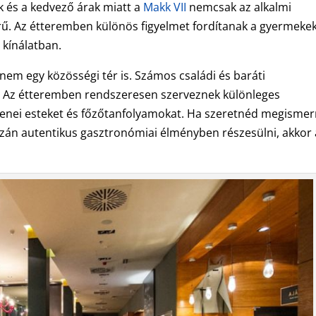
k és a kedvező árak miatt a
Makk VII
nemcsak az alkalmi
rű. Az étteremben különös figyelmet fordítanak a gyermekek
a kínálatban.
em egy közösségi tér is. Számos családi és baráti
. Az étteremben rendszeresen szerveznek különleges
zenei esteket és főzőtanfolyamokat. Ha szeretnéd megismer
án autentikus gasztronómiai élményben részesülni, akkor 