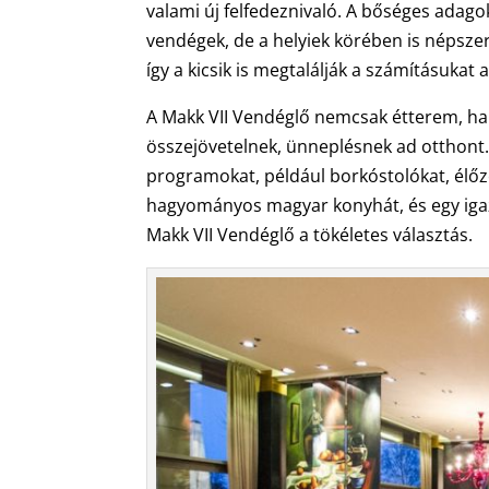
valami új felfedeznivaló. A bőséges adago
vendégek, de a helyiek körében is népsze
így a kicsik is megtalálják a számításukat 
A Makk VII Vendéglő nemcsak étterem, han
összejövetelnek, ünneplésnek ad otthont
programokat, például borkóstolókat, élő
hagyományos magyar konyhát, és egy igaz
Makk VII Vendéglő a tökéletes választás.