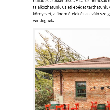
hulladék csökkentését. A Larus nemcsak e
találkozhatunk, üzleti ebédet tarthatunk
környezet, a finom ételek és a kiváló szol
vendégnek.