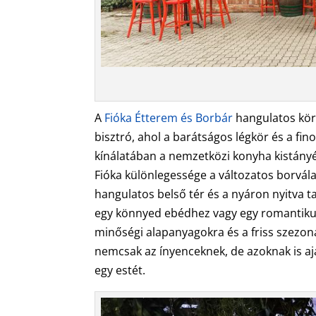
A
Fióka Étterem és Borbár
hangulatos körn
bisztró, ahol a barátságos légkör és a fi
kínálatában a nemzetközi konyha kistányér
Fióka különlegessége a változatos borvál
hangulatos belső tér és a nyáron nyitva ta
egy könnyed ebédhez vagy egy romantikus
minőségi alapanyagokra és a friss szezoná
nemcsak az ínyenceknek, de azoknak is aján
egy estét.