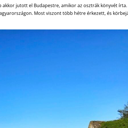
akkor jutott el Budapestre, amikor az osztrák könyvét írta.
agyarországon. Most viszont több hétre érkezett, és körbej