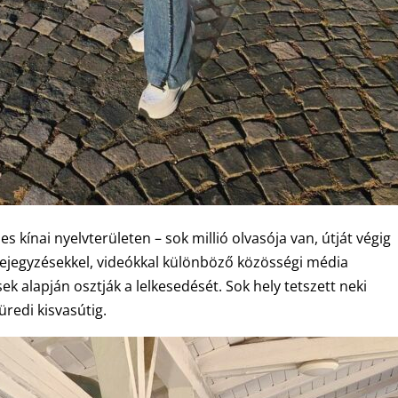
 kínai nyelvterületen – sok millió olvasója van, útját végig
bejegyzésekkel, videókkal különböző közösségi média
ek alapján osztják a lelkesedését. Sok hely tetszett neki
üredi kisvasútig.