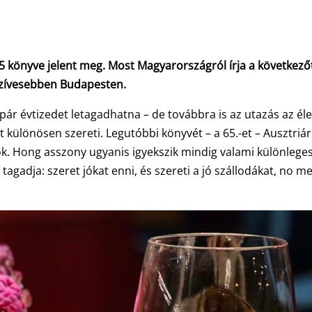
5 könyve jelent meg. Most Magyarországról írja a következőt
gszívesebben Budapesten.
ár évtizedet letagadhatna – de továbbra is az utazás az éle
 különösen szereti. Legutóbbi könyvét – a 65.-et – Ausztriár
ók. Hong asszony ugyanis igyekszik mindig valami különleges
 tagadja: szeret jókat enni, és szereti a jó szállodákat, no m