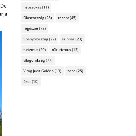
 De
népszokás
(11)
árja
Olaszország
(28)
recept
(45)
régészet
(78)
Spanyolország
(22)
színház
(23)
turizmus
(20)
túlturizmus
(13)
világörökség
(77)
Virág Judit Galéria
(13)
zene
(25)
ókor
(10)