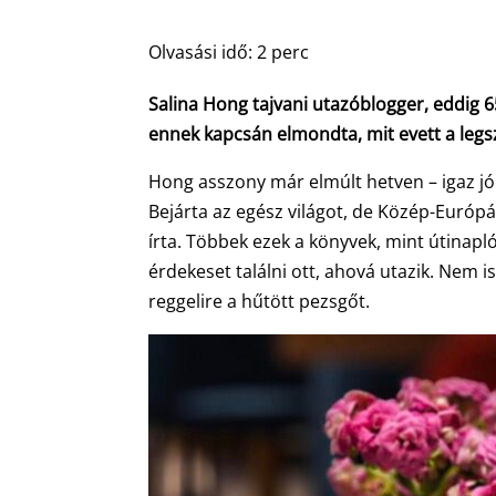
Olvasási idő:
2
perc
Salina Hong tajvani utazóblogger, eddig 6
ennek kapcsán elmondta, mit evett a le
Hong asszony már elmúlt hetven – igaz jóp
Bejárta az egész világot, de Közép-Európát
írta. Többek ezek a könyvek, mint útinapl
érdekeset találni ott, ahová utazik. Nem is
reggelire a hűtött pezsgőt.