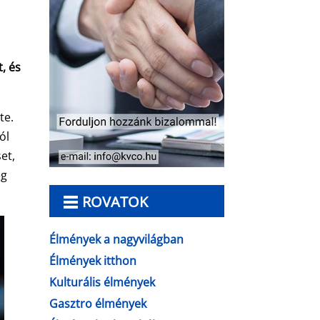
, és
te.
ól
et,
eg
ROVATOK
Élmények a nagyvilágban
Élmények itthon
Kulturális élmények
Gasztro élmények