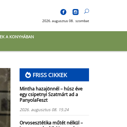
2026. augusztus 08. szombat
EK A KONYHÁBAN
FRISS CIKKEK
Mintha hazajönnél – húsz éve
egy csipetnyi Szatmárt ad a
PanyolaFeszt
2026. augusztus 08. 15:24
Orvosesztétika műtét nélkül –