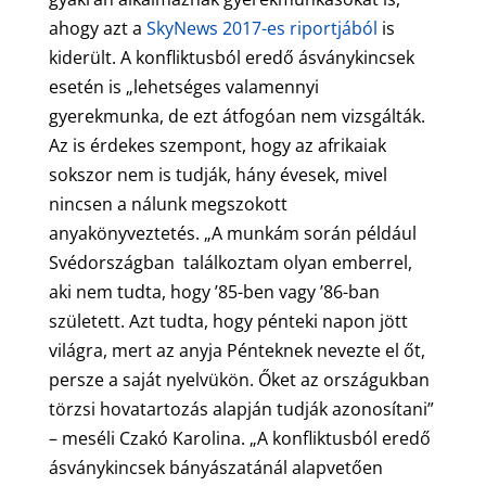
ahogy azt a
SkyNews 2017-es riportjából
is
kiderült. A konfliktusból eredő ásványkincsek
esetén is „lehetséges valamennyi
gyerekmunka, de ezt átfogóan nem vizsgálták.
Az is érdekes szempont, hogy az afrikaiak
sokszor nem is tudják, hány évesek, mivel
nincsen a nálunk megszokott
anyakönyveztetés. „A munkám során például
Svédországban találkoztam olyan emberrel,
aki nem tudta, hogy ’85-ben vagy ’86-ban
született. Azt tudta, hogy pénteki napon jött
világra, mert az anyja Pénteknek nevezte el őt,
persze a saját nyelvükön. Őket az országukban
törzsi hovatartozás alapján tudják azonosítani”
– meséli Czakó Karolina. „A konfliktusból eredő
ásványkincsek bányászatánál alapvetően