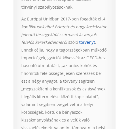
törvényi szabályozásoknak.
Az Európai Unióban 2017-ben fogadták el
A
konfliktusok által érintett és nagy kockázatot
jelentő térségekből származó ásványok
felelős kereskedelméről
szóló
törvényt
.
Ennek célja, hogy a tagországokban működő
importcégek, gyártók kövessék az OECD-hez
hasonló útmutatást, „az uniós kohók és
finomítók felelősségteljesen szerezzék be”
ezt a négy anyagot, a törvény segítsen
„megszakítani a konfliktusok és az ásványok
illegális kitermelése közötti kapcsolatot”,
valamint segítsen „véget vetni a helyi
közösségek, köztük a bányászok
kizsákmányolásának és a velük való
visszaéléseknek, valamint támogatni a helyi