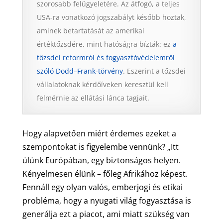
szorosabb felügyeletére. Az átfogó, a teljes
USA-ra vonatkozó jogszabályt később hoztak,
aminek betartatását az amerikai
értéktőzsdére, mint hatóságra bízták: ez
a
tőzsdei reformról és fogyasztóvédelemről
szóló Dodd–Frank-törvény
. Eszerint a tőzsdei
vállalatoknak kérdőíveken keresztül kell
felmérnie az ellátási lánca tagjait.
Hogy alapvetően miért érdemes ezeket a
szempontokat is figyelembe vennünk? „Itt
ülünk Európában, egy biztonságos helyen.
Kényelmesen élünk – főleg Afrikához képest.
Fennáll egy olyan valós, emberjogi és etikai
probléma, hogy a nyugati világ fogyasztása is
generálja ezt a piacot, ami miatt szükség van