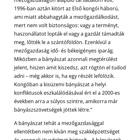
mezőgazdaságon alapuló társadalom volt.
1996-ban aztán kitört az Első kongói háború,
ami miatt abbahagyták a mezőgazdálkodást,
mert nem volt biztonságos: vagy a terményt,
haszonállatot lopták el vagy a gazdát támadták
meg, lőtték le a szántóföldön. Ezenkívül a
mezőgazdaság idő- és békeigényes iparág.
Miközben a bányászat azonnali megtérülést
jelent, hiszen amit kiszedsz, azt rögtön el tudod
adni – még akkor is, ha egy részét lefölözik.
Kongóban a kisüzemi bányászat a helyi
konfliktusok eszkalálódásával ért el a 2000-es
években arra a súlyos szintre, amikorra már
bányászszövetségek jöttek létre.”
A bányászat tehát a mezőgazdasággal
ellentétben nem kíván meg szakképzettséget