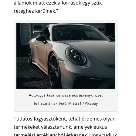
államok miatt ezek a források egy szűk
réteghez kerülnek.”
Autók gyártásához is számos ásványkincset
felhasználnak. Fotó: MiStr31 / Pixabay
Tudatos fogyasztóként, tehát érdemes olyan
termékeket választanunk, amelyek etikus
termelési értékláncból érkeznek. Hogy tudjuk