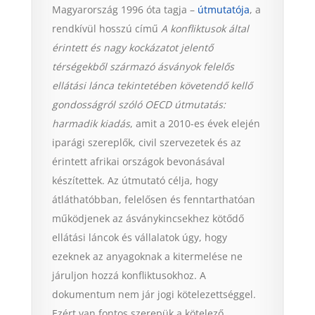
Magyarország 1996 óta tagja –
útmutatója
, a
rendkívül hosszú című
A konfliktusok által
érintett és nagy kockázatot jelentő
térségekből származó ásványok felelős
ellátási lánca tekintetében követendő kellő
gondosságról szóló OECD útmutatás:
harmadik kiadás
, amit a 2010-es évek elején
iparági szereplők, civil szervezetek és az
érintett afrikai országok bevonásával
készítettek. Az útmutató célja, hogy
átláthatóbban, felelősen és fenntarthatóan
működjenek az ásványkincsekhez kötődő
ellátási láncok és vállalatok úgy, hogy
ezeknek az anyagoknak a kitermelése ne
járuljon hozzá konfliktusokhoz. A
dokumentum nem jár jogi kötelezettséggel.
Ezért van fontos szerepük a kötelező