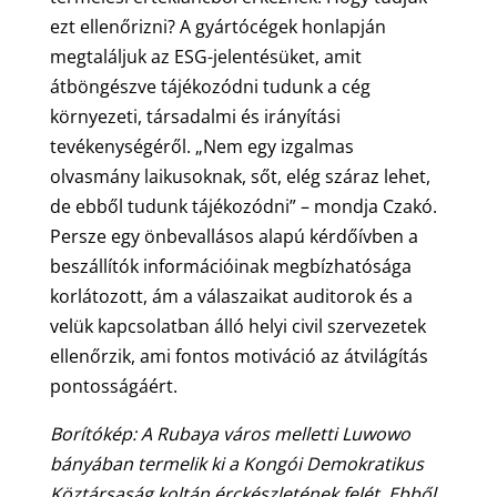
ezt ellenőrizni? A gyártócégek honlapján
megtaláljuk az ESG-jelentésüket, amit
átböngészve tájékozódni tudunk a cég
környezeti, társadalmi és irányítási
tevékenységéről. „Nem egy izgalmas
olvasmány laikusoknak, sőt, elég száraz lehet,
de ebből tudunk tájékozódni” – mondja Czakó.
Persze egy önbevallásos alapú kérdőívben a
beszállítók információinak megbízhatósága
korlátozott, ám a válaszaikat auditorok és a
velük kapcsolatban álló helyi civil szervezetek
ellenőrzik, ami fontos motiváció az átvilágítás
pontosságáért.
Borítókép: A Rubaya város melletti Luwowo
bányában termelik ki a Kongói Demokratikus
Köztársaság koltán érckészletének felét. Ebből