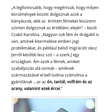
„A legfontosabb, hogy megértsük, hogy milyen
körülmények között dolgoznak azok a
bányászok, akik az érintett fémeket kisüzemi
szinten dolgoznak az értéklánc elején” – kezdi
Czakó Karolina. „Nagyon sok fém és drágakő is
van, aminek kitermelése emberi jogi
problémákat, és például belső migrációt okoz
[erről később lesz szó – a szerk.] egy
országban. Ám azok a fémek, amiket
szabályozás alá vontak – amiknek
származásával el kell tudnia számolnia a
gyártóknak -, az az
ón, tantál, volfrám és az
arany, valamint ezek ércei
.”