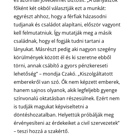
és azonnali jövedelmet biztosít. „A bányászok
főként két okból választják ezt a munkát:
egyrészt ahhoz, hogy a férfiak házasodni
tudjanak és családot alapítani, először vagyont
kell felmutatniuk. Így mutatják meg a másik
családnak, hogy el fogják tudni tartani a
lányukat. Másrészt pedig aki nagyon szegény
körülmények között él és ki szeretne ebből
törni, annak csábító a gyors pénzkereseti
lehetőség” – mondja Czakó. „Kiszolgáltatott
emberekről van szó. Ők nem képzett emberek,
hanem sajnos olyanok, akik legfeljebb gyenge
színvonalú oktatásban részesülnek. Ezért nem
is tudják magukat képviseltetni a
döntéshozatalban. Helyettük próbálják meg
érvényesíteni az érdekeiket a civil szervezetek”
– teszi hozzá a szakértő.