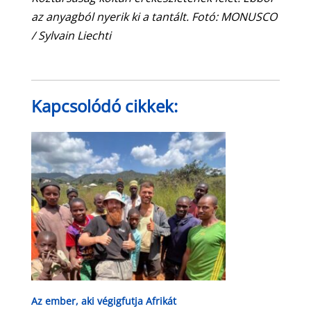
az anyagból nyerik ki a tantált. Fotó: MONUSCO
/ Sylvain Liechti
Kapcsolódó cikkek:
Az ember, aki végigfutja Afrikát