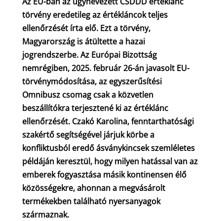
Az EU-ban az úgynevezett CSDDD értéklánc
törvény eredetileg az értékláncok teljes
ellenőrzését írta elő. Ezt a törvény,
Magyarország is átültette a hazai
jogrendszerbe. Az Európai Bizottság
nemrégiben, 2025. február 26-án javasolt EU-
törvénymódosítása, az egyszerűsítési
Omnibusz csomag csak a közvetlen
beszállítókra terjesztené ki az értéklánc
ellenőrzését. Czakó Karolina, fenntarthatósági
szakértő segítségével járjuk körbe a
konfliktusból eredő ásványkincsek szemléletes
példáján keresztül, hogy milyen hatással van az
emberek fogyasztása másik kontinensen élő
közösségekre, ahonnan a megvásárolt
termékekben található nyersanyagok
származnak.