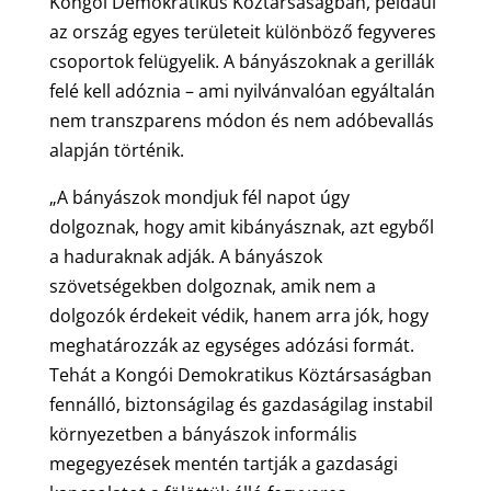
Kongói Demokratikus Köztársaságban, például
az ország egyes területeit különböző fegyveres
csoportok felügyelik. A bányászoknak a gerillák
felé kell adóznia – ami nyilvánvalóan egyáltalán
nem transzparens módon és nem adóbevallás
alapján történik.
„A bányászok mondjuk fél napot úgy
dolgoznak, hogy amit kibányásznak, azt egyből
a haduraknak adják. A bányászok
szövetségekben dolgoznak, amik nem a
dolgozók érdekeit védik, hanem arra jók, hogy
meghatározzák az egységes adózási formát.
Tehát a Kongói Demokratikus Köztársaságban
fennálló, biztonságilag és gazdaságilag instabil
környezetben a bányászok informális
megegyezések mentén tartják a gazdasági