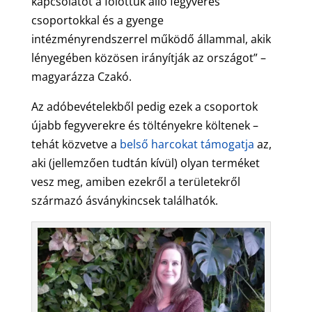
kapcsolatot a fölöttük álló fegyveres
csoportokkal és a gyenge
intézményrendszerrel működő állammal, akik
lényegében közösen irányítják az országot” –
magyarázza Czakó.
Az adóbevételekből pedig ezek a csoportok
újabb fegyverekre és töltényekre költenek –
tehát közvetve a
belső harcokat
támogatja
az,
aki (jellemzően tudtán kívül) olyan terméket
vesz meg, amiben ezekről a területekről
származó ásványkincsek találhatók.