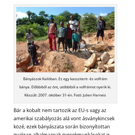
Bányászok Kailóban. Ez egy kassziterit- és volfrám
bánya. Előbbiből az ónt, utóbbiból a volfrámot nyerik ki.
Készült: 2007. október 31-én. Fotó: Julien Harneis
Bár a kobalt nem tartozik az EU-s vagy az
amerikai szabályozás alá vont ásványkincsek
közé, ezek bányászata során bizonyítottan
gyakran alkalmaznak gyerekmunkásokat is,