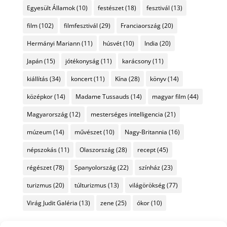
Egyesült Államok
(10)
festészet
(18)
fesztivál
(13)
film
(102)
filmfesztivál
(29)
Franciaország
(20)
Hermányi Mariann
(11)
húsvét
(10)
India
(20)
Japán
(15)
jótékonyság
(11)
karácsony
(11)
kiállítás
(34)
koncert
(11)
Kína
(28)
könyv
(14)
középkor
(14)
Madame Tussauds
(14)
magyar film
(44)
Magyarország
(12)
mesterséges intelligencia
(21)
múzeum
(14)
művészet
(10)
Nagy-Britannia
(16)
népszokás
(11)
Olaszország
(28)
recept
(45)
régészet
(78)
Spanyolország
(22)
színház
(23)
turizmus
(20)
túlturizmus
(13)
világörökség
(77)
Virág Judit Galéria
(13)
zene
(25)
ókor
(10)