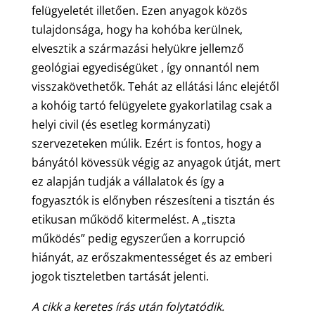
felügyeletét illetően. Ezen anyagok közös
tulajdonsága, hogy ha kohóba kerülnek,
elvesztik a származási helyükre jellemző
geológiai egyediségüket , így onnantól nem
visszakövethetők. Tehát az ellátási lánc elejétől
a kohóig tartó felügyelete gyakorlatilag csak a
helyi civil (és esetleg kormányzati)
szervezeteken múlik. Ezért is fontos, hogy a
bányától kövessük végig az anyagok útját, mert
ez alapján tudják a vállalatok és így a
fogyasztók is előnyben részesíteni a tisztán és
etikusan működő kitermelést. A „tiszta
működés” pedig egyszerűen a korrupció
hiányát, az erőszakmentességet és az emberi
jogok tiszteletben tartását jelenti.
A cikk a keretes írás után folytatódik.