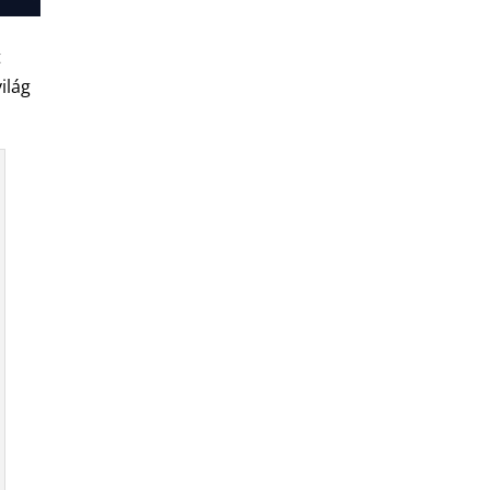
t
ilág