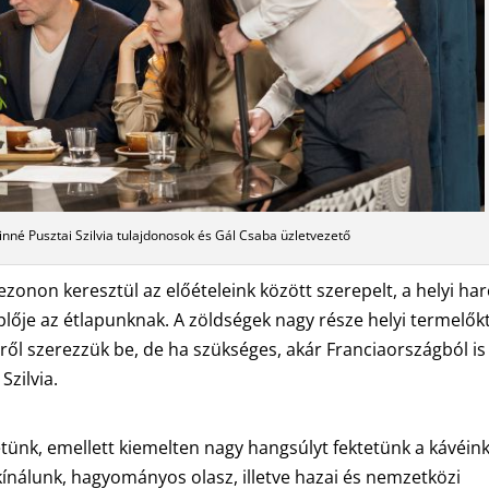
zinné Pusztai Szilvia tulajdonosok és Gál Csaba üzletvezető
ezonon keresztül az előételeink között szerepelt, a helyi ha
lője az étlapunknak. A zöldségek nagy része helyi termelők
ldről szerezzük be, de ha szükséges, akár Franciaországból is
Szilvia.
tünk, emellett kiemelten nagy hangsúlyt fektetünk a kávéin
nálunk, hagyományos olasz, illetve hazai és nemzetközi