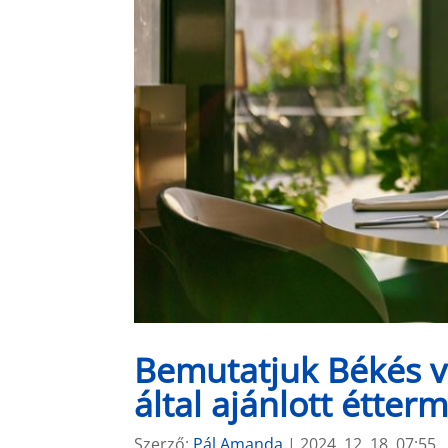
Bemutatjuk Békés v
által ajánlott étter
Szerző:
Pál Amanda
|
2024. 12. 18. 07:55