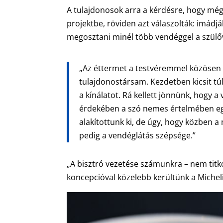
A tulajdonosok arra a kérdésre, hogy még
projektbe, röviden azt válaszolták: imádjá
megosztani minél több vendéggel a szül
„Az éttermet a testvéremmel közösen i
tulajdonostársam. Kezdetben kicsit tú
a kínálatot. Rá kellett jönnünk, hogy 
érdekében a szó nemes értelmében egys
alakítottunk ki, de úgy, hogy közben
pedig a vendéglátás szépsége.”
„A bisztró vezetése számunkra – nem titko
koncepcióval közelebb kerültünk a Michel