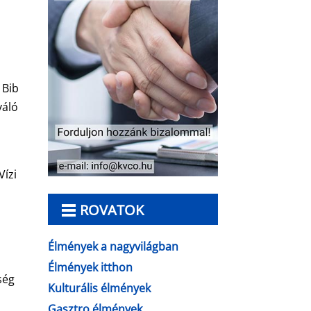
 Bib
váló
a
Vízi
ROVATOK
Élmények a nagyvilágban
Élmények itthon
ség
Kulturális élmények
Gasztro élmények