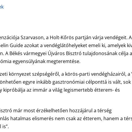
ek
szenzációja Szarvason, a Holt-Kőrös partján várja vendégeit. A
in Guide azokat a vendéglátóhelyeket emeli ki, amelyek ki
n. A Békés vármegyei Újváros Bisztró tulajdonosának célja 
nómia egyensúlyának megteremtése.
eti környezet szépségéről, a körös-parti vendégházairól, a 
zönhetően egyre inkább gasztronómiai célponttá is vált, sok
gy kipróbálja az immár a világ legismertebb étterem- és
isztró már most érzékelhetően hozzájárul a térség
ánlás hatalmas elismerés nem csak az étterem, hanem a tér
is”.