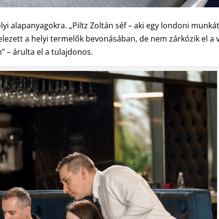
lyi alapanyagokra. „Piltz Zoltán séf – aki egy londoni munká
telezett a helyi termelők bevonásában, de nem zárkózik el a v
 – árulta el a tulajdonos.