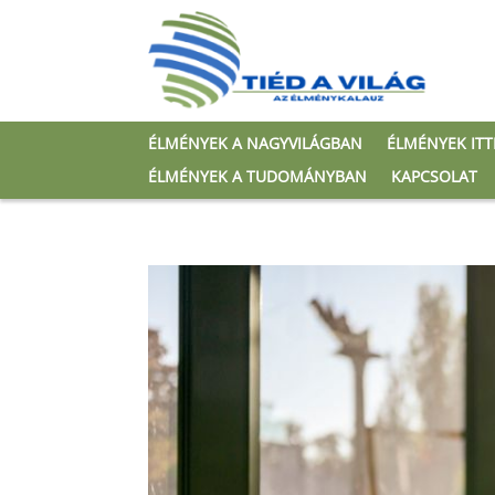
ÉLMÉNYEK A NAGYVILÁGBAN
ÉLMÉNYEK IT
ÉLMÉNYEK A TUDOMÁNYBAN
KAPCSOLAT