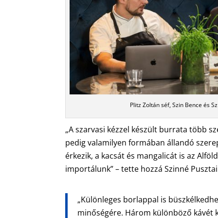
Plitz Zoltán séf, Szin Bence és S
„A szarvasi kézzel készült burrata több sz
pedig valamilyen formában állandó szerep
érkezik, a kacsát és mangalicát is az Alfö
importálunk” – tette hozzá Szinné Pusztai 
„Különleges borlappal is büszkélkedhe
minőségére. Három különböző kávét kí