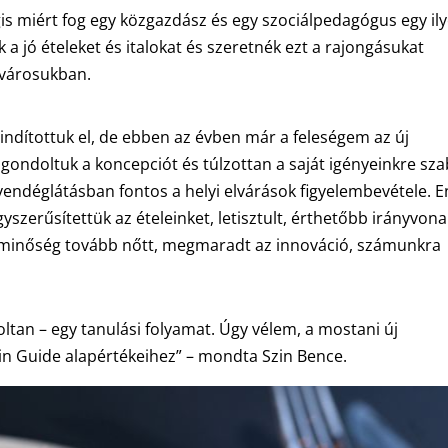
is miért fog egy közgazdász és egy szociálpedagógus egy il
k a jó ételeket és italokat és szeretnék ezt a rajongásukat
ővárosukban.
ndítottuk el, de ebben az évben már a feleségem az új
lgondoltuk a koncepciót és túlzottan a saját igényeinkre sz
a vendéglátásban fontos a helyi elvárások figyelembevétele. 
zerűsítettük az ételeinket, letisztult, érthetőbb irányvona
 a minőség tovább nőtt, megmaradt az innováció, számunkra
ltan – egy tanulási folyamat. Úgy vélem, a mostani új
in Guide alapértékeihez” – mondta Szin Bence.