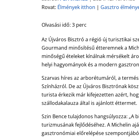
Rovat:
Élmények itthon
|
Gasztro élmény
Olvasási idő:
3
perc
Az Újváros Bisztró a régió új turisztikai 
Gourmand minősítésű étteremnek a Michel
minőségű ételeket kínálnak mérsékelt áro
helyi hagyományok és a modern gasztro
Szarvas híres az arborétumáról, a termész
Színházról. De az Újváros Bisztrónak kös
turista érkezik már kifejezetten azért, ho
szállodakalauza által is ajánlott éttermet.
Szin Bence tulajdonos hangsúlyozza: „A b
turizmusának fejlődéséhez. A Michelin aj
gasztronómiai előrelépése szempontjából 