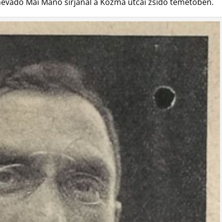
 névadó Mai Manó sírjánál a Kozma utcai zsidó temetőben.