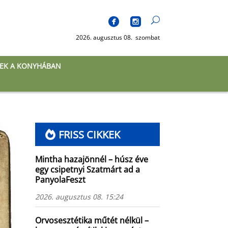
2026. augusztus 08. szombat
EK A KONYHÁBAN
FRISS CIKKEK
Mintha hazajönnél – húsz éve
egy csipetnyi Szatmárt ad a
PanyolaFeszt
2026. augusztus 08. 15:24
Orvosesztétika műtét nélkül –