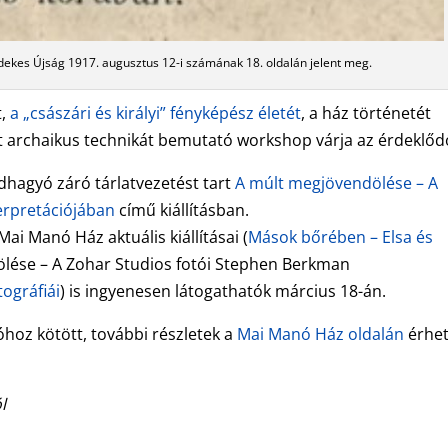
rdekes Újság 1917. augusztus 12-i számának 18. oldalán jelent meg.
t,
a „császári és királyi” fényképész életét
, a ház történetét
nt archaikus technikát bemutató workshop várja az érdeklőd
dhagyó záró tárlatvezetést tart
A múlt megjövendölése – A
erpretációjában
című kiállításban.
ai Manó Ház aktuális kiállításai (
Mások bőrében – Elsa és
ölése – A Zohar Studios fotói Stephen Berkman
ográfiái
) is ingyenesen látogathatók március 18-án.
óhoz kötött, további részletek a
Mai Manó Ház oldalán
érhe
l