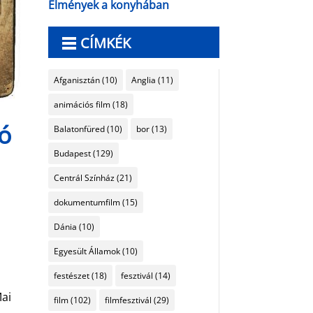
Élmények a konyhában
CÍMKÉK
Afganisztán
(10)
Anglia
(11)
animációs film
(18)
ó
Balatonfüred
(10)
bor
(13)
Budapest
(129)
Centrál Színház
(21)
dokumentumfilm
(15)
Dánia
(10)
Egyesült Államok
(10)
festészet
(18)
fesztivál
(14)
Mai
film
(102)
filmfesztivál
(29)