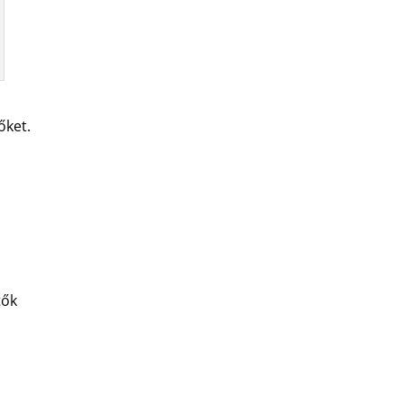
őket.
tők