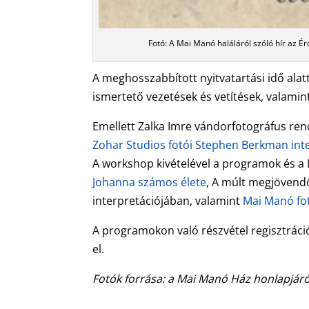
Fotó: A Mai Manó haláláról szóló hír az É
A meghosszabbított nyitvatartási idő alat
ismertető vezetések és vetítések, valami
Emellett Zalka Imre vándorfotográfus ren
Zohar Studios fotói Stephen Berkman int
A workshop kivételével a programok és a M
Johanna számos élete
, A múlt megjövend
interpretációjában, valamint
Mai Manó fot
A programokon való részvétel regisztráci
el.
Fotók forrása: a Mai Manó Ház honlapjáró