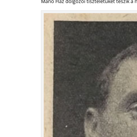
Manó Ház dolgozói tiszteletüket teszik a