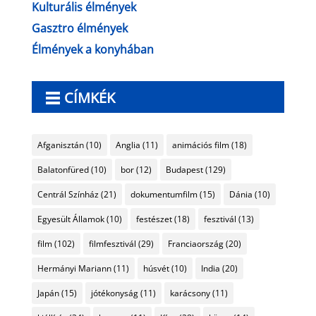
Kulturális élmények
Gasztro élmények
Élmények a konyhában
CÍMKÉK
Afganisztán
(10)
Anglia
(11)
animációs film
(18)
Balatonfüred
(10)
bor
(12)
Budapest
(129)
Centrál Színház
(21)
dokumentumfilm
(15)
Dánia
(10)
Egyesült Államok
(10)
festészet
(18)
fesztivál
(13)
film
(102)
filmfesztivál
(29)
Franciaország
(20)
Hermányi Mariann
(11)
húsvét
(10)
India
(20)
Japán
(15)
jótékonyság
(11)
karácsony
(11)