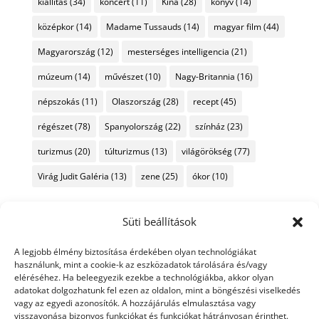
kiállítás
(34)
koncert
(11)
Kína
(28)
könyv
(14)
középkor
(14)
Madame Tussauds
(14)
magyar film
(44)
Magyarország
(12)
mesterséges intelligencia
(21)
múzeum
(14)
művészet
(10)
Nagy-Britannia
(16)
népszokás
(11)
Olaszország
(28)
recept
(45)
régészet
(78)
Spanyolország
(22)
színház
(23)
turizmus
(20)
túlturizmus
(13)
világörökség
(77)
Virág Judit Galéria
(13)
zene
(25)
ókor
(10)
Süti beállítások
A legjobb élmény biztosítása érdekében olyan technológiákat
használunk, mint a cookie-k az eszközadatok tárolására és/vagy
eléréséhez. Ha beleegyezik ezekbe a technológiákba, akkor olyan
adatokat dolgozhatunk fel ezen az oldalon, mint a böngészési viselkedés
vagy az egyedi azonosítók. A hozzájárulás elmulasztása vagy
visszavonása bizonyos funkciókat és funkciókat hátrányosan érinthet.