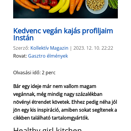
Kedvenc vegán kajás profiljaim
Instán
Szerző:
Kollektív Magazin
|
2023. 12. 10. 22:22
Rovat:
Gasztro élmények
Olvasási idő:
2
perc
Bár egy ideje már nem vallom magam
vegánnak, még mindig nagy százalékban
növényi étrendet követek. Ehhez pedig néha jól
jön egy kis inspiráció, amiben sokat segítenek a
cikkben található tartalomgyártók.
Healthy girl kitchen –