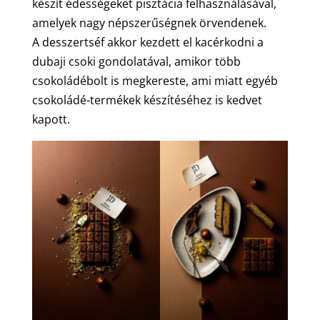
készít édességeket pisztácia felhasználásával,
amelyek nagy népszerűségnek örvendenek.
A desszertséf akkor kezdett el kacérkodni a
dubaji csoki gondolatával, amikor több
csokoládébolt is megkereste, ami miatt egyéb
csokoládé-termékek készítéséhez is kedvet
kapott.