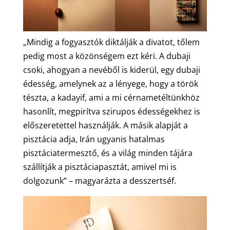
„Mindig a fogyasztók diktálják a divatot, tőlem
pedig most a közönségem ezt kéri. A dubaji
csoki, ahogyan a nevéből is kiderül, egy dubaji
édesség, amelynek az a lényege, hogy a török
tészta, a kadayif, ami a mi cérnametéltünkhöz
hasonlít, megpirítva szirupos édességekhez is
előszeretettel használják. A másik alapját a
pisztácia adja, Irán ugyanis hatalmas
pisztáciatermesztő, és a világ minden tájára
szállítják a pisztáciapasztát, amivel mi is
dolgozunk” – magyarázta a desszertséf.