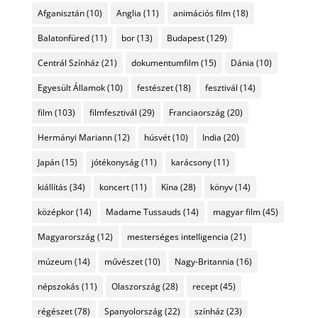
Afganisztán
(10)
Anglia
(11)
animációs film
(18)
Balatonfüred
(11)
bor
(13)
Budapest
(129)
Centrál Színház
(21)
dokumentumfilm
(15)
Dánia
(10)
Egyesült Államok
(10)
festészet
(18)
fesztivál
(14)
film
(103)
filmfesztivál
(29)
Franciaország
(20)
Hermányi Mariann
(12)
húsvét
(10)
India
(20)
Japán
(15)
jótékonyság
(11)
karácsony
(11)
kiállítás
(34)
koncert
(11)
Kína
(28)
könyv
(14)
középkor
(14)
Madame Tussauds
(14)
magyar film
(45)
Magyarország
(12)
mesterséges intelligencia
(21)
múzeum
(14)
művészet
(10)
Nagy-Britannia
(16)
népszokás
(11)
Olaszország
(28)
recept
(45)
régészet
(78)
Spanyolország
(22)
színház
(23)