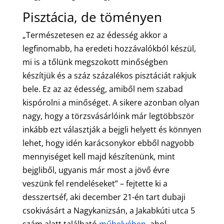
Pisztácia, de töményen
„Természetesen ez az édesség akkor a
legfinomabb, ha eredeti hozzávalókból készül,
mi is a tőlünk megszokott minőségben
készítjük és a száz százalékos pisztáciát rakjuk
bele. Ez az az édesség, amiből nem szabad
kispórolni a minőséget. A sikere azonban olyan
nagy, hogy a törzsvásárlóink már legtöbbször
inkább ezt választják a bejgli helyett és könnyen
lehet, hogy idén karácsonykor ebből nagyobb
mennyiséget kell majd készítenünk, mint
bejgliből, ugyanis már most a jövő évre
veszünk fel rendeléseket” – fejtette ki a
desszertséf, aki december 21-én tart dubaji
csokivásárt a Nagykanizsán, a Jakabkúti utca 5
szám alatt található
műhelyében
, ahol