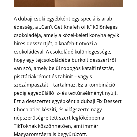
A dubaji csoki egyébként egy speciális arab
édesség, a „Can’t Get Knafeh of It” különleges
csokoládéja, amely a közel-keleti konyha egyik
híres desszertjét, a knafeh-t ötvözi a
csokoládéval. A csokoládé különlegessége,
hogy egy tejcsokoládéba burkolt desszertről
van szó, amely belül ropogós kataifi tésztát,
pisztáciakrémet és tahinit – vagyis
szezámpasztát – tartalmaz. Ez a kombináció
pedig egyedülálló íz- és textúraélményt nyújt.
Ezt a desszertet egyébként a dubaji Fix Dessert
Chocolatier készíti, és világszerte nagy
népszerűségre tett szert legfőképpen a
TikToknak köszönhetően, ami immár
Magyarországra is begyűrűzött.