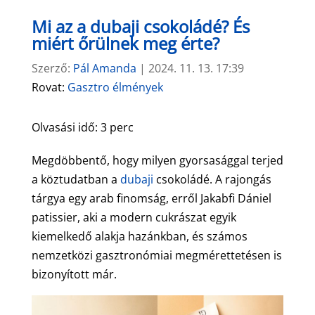
Mi az a dubaji csokoládé? És
miért őrülnek meg érte?
Szerző:
Pál Amanda
|
2024. 11. 13. 17:39
Rovat:
Gasztro élmények
Olvasási idő:
3
perc
Megdöbbentő, hogy milyen gyorsasággal terjed
a köztudatban a
dubaji
csokoládé. A rajongás
tárgya egy arab finomság, erről Jakabfi Dániel
patissier, aki a modern cukrászat egyik
kiemelkedő alakja hazánkban, és számos
nemzetközi gasztronómiai
megmérettetésen is
bizonyított már.