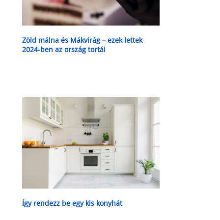
Zöld málna és Mákvirág – ezek lettek
2024-ben az ország tortái
Így rendezz be egy kis konyhát