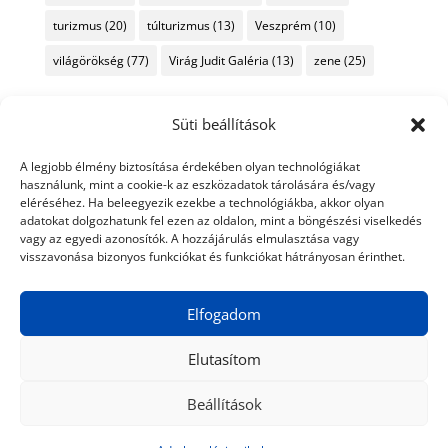
turizmus
(20)
túlturizmus
(13)
Veszprém
(10)
világörökség
(77)
Virág Judit Galéria
(13)
zene
(25)
Süti beállítások
A legjobb élmény biztosítása érdekében olyan technológiákat
használunk, mint a cookie-k az eszközadatok tárolására és/vagy
eléréséhez. Ha beleegyezik ezekbe a technológiákba, akkor olyan
adatokat dolgozhatunk fel ezen az oldalon, mint a böngészési viselkedés
vagy az egyedi azonosítók. A hozzájárulás elmulasztása vagy
visszavonása bizonyos funkciókat és funkciókat hátrányosan érinthet.
Elfogadom
Elutasítom
Beállítások
© 2024 Tiéd a Világ
Médiaajánlat
Adatkezelési nyilatkozat
Impresszum
Kapcsolat