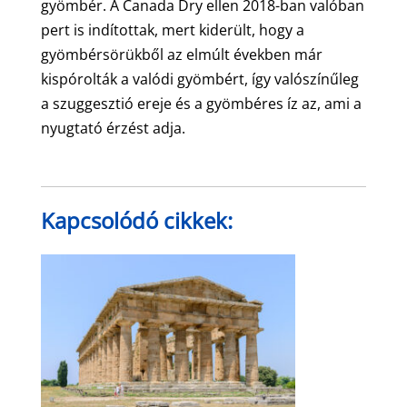
gyömbér. A Canada Dry ellen 2018-ban valóban
pert is indítottak, mert kiderült, hogy a
gyömbérsörükből az elmúlt években már
kispórolták a valódi gyömbért, így valószínűleg
a szuggesztió ereje és a gyömbéres íz az, ami a
nyugtató érzést adja.
Kapcsolódó cikkek: