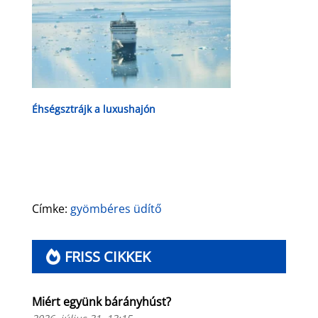
Éhségsztrájk a luxushajón
Címke:
gyömbéres üdítő
FRISS CIKKEK
Miért együnk bárányhúst?