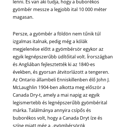
lenni. És van aki tudja, hogy a buborékos
gyömbér messze a legjobb ital 10 000 méter
magasan.
Persze, a gyömbér a földön nem tűnik túl
izgalmas italnak, pedig még a kólák
megjelenése előtt a gyömbérsör egykor az
egyik legnépszerűbb üdítőital volt. Írországban
és Angliában fejlesztették ki az 1840-es
években, és gyorsan átvitorlázott a tengeren.
Az Ontario állambeli Enniskillenben élő John J.
McLaughlin 1904-ben alkotta meg először a
Canada Dry-t, amely a mai napig az egyik
legismertebb és legnépszerűbb gyömbérital
márka. Találmánya annyira csípős és
buborékos volt, hogy a Canada Dryt íze és
színe miatt még a „gyömbérsörök