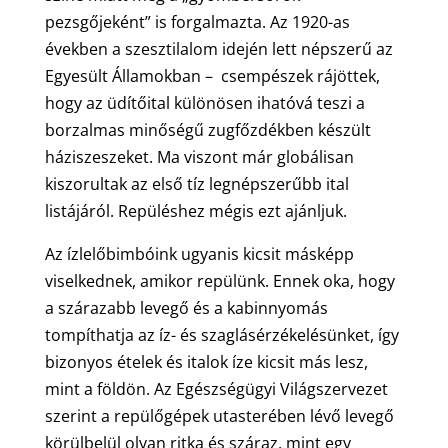
pezsgőjeként” is forgalmazta. Az 1920-as
években a szesztilalom idején lett népszerű az
Egyesült Államokban – csempészek rájöttek,
hogy az üdítőital különösen ihatóvá teszi a
borzalmas minőségű zugfőzdékben készült
háziszeszeket. Ma viszont már globálisan
kiszorultak az első tíz legnépszerűbb ital
listájáról. Repüléshez mégis ezt ajánljuk.
Az ízlelőbimbóink ugyanis kicsit másképp
viselkednek, amikor repülünk. Ennek oka, hogy
a szárazabb levegő és a kabinnyomás
tompíthatja az íz- és szaglásérzékelésünket, így
bizonyos ételek és italok íze kicsit más lesz,
mint a földön. Az Egészségügyi Világszervezet
szerint a repülőgépek utasterében lévő levegő
körülbelül olyan ritka és száraz, mint egy