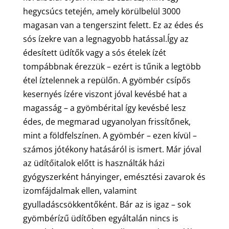
hegycsúcs tetején, amely körülbelül 3000
magasan van a tengerszint felett. Ez az édes és
sós ízekre van a legnagyobb hatással.Így az
édesített üdítők vagy a sós ételek ízét
tompábbnak érezzük – ezért is tűnik a legtöbb
étel íztelennek a repülőn. A gyömbér csípős
kesernyés ízére viszont jóval kevésbé hat a
magasság – a gyömbérital így kevésbé lesz
édes, de megmarad ugyanolyan frissítőnek,
mint a földfelszínen. A gyömbér – ezen kívül –
számos jótékony hatásáról is ismert. Már jóval
az üdítőitalok előtt is használták házi
gyógyszerként hányinger, emésztési zavarok és
izomfájdalmak ellen, valamint
gyulladáscsökkentőként. Bár az is igaz – sok
gyömbérízű üdítőben egyáltalán nincs is