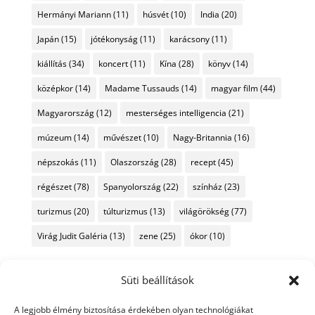
Hermányi Mariann
(11)
húsvét
(10)
India
(20)
Japán
(15)
jótékonyság
(11)
karácsony
(11)
kiállítás
(34)
koncert
(11)
Kína
(28)
könyv
(14)
középkor
(14)
Madame Tussauds
(14)
magyar film
(44)
Magyarország
(12)
mesterséges intelligencia
(21)
múzeum
(14)
művészet
(10)
Nagy-Britannia
(16)
népszokás
(11)
Olaszország
(28)
recept
(45)
régészet
(78)
Spanyolország
(22)
színház
(23)
turizmus
(20)
túlturizmus
(13)
világörökség
(77)
Virág Judit Galéria
(13)
zene
(25)
ókor
(10)
Süti beállítások
A legjobb élmény biztosítása érdekében olyan technológiákat