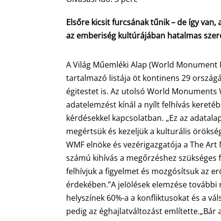
Elsőre kicsit furcsának tűnik – de így va
az emberiség kultúrájában hatalmas szerep
A Világ Műemléki Alap (World Monument Fu
tartalmazó listája öt kontinens 29 ország
égitestet is. Az utolsó World Monuments W
adatelemzést kínál a nyílt felhívás keret
kérdésekkel kapcsolatban. „Ez az adatala
megértsük és kezeljük a kulturális örökség
WMF elnöke és vezérigazgatója a The Art 
számú kihívás a megőrzéshez szükséges fi
felhívjuk a figyelmet és mozgósítsuk az 
érdekében.”A jelölések elemzése további re
helyszínek 60%-a a konfliktusokat és a vál
pedig az éghajlatváltozást említette.„Bár 