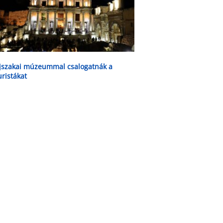
jszakai múzeummal csalogatnák a
uristákat