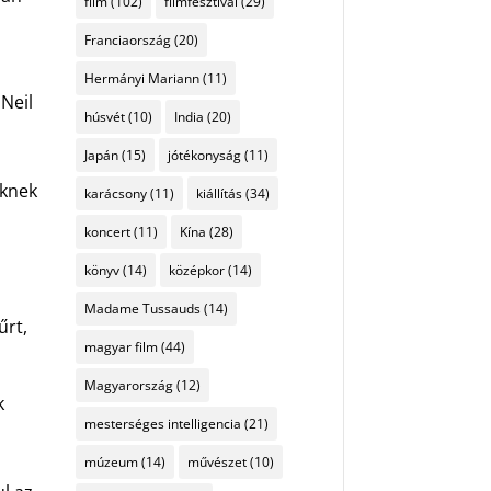
film
(102)
filmfesztivál
(29)
Franciaország
(20)
Hermányi Mariann
(11)
 Neil
húsvét
(10)
India
(20)
Japán
(15)
jótékonyság
(11)
eknek
karácsony
(11)
kiállítás
(34)
koncert
(11)
Kína
(28)
könyv
(14)
középkor
(14)
Madame Tussauds
(14)
űrt,
magyar film
(44)
Magyarország
(12)
k
mesterséges intelligencia
(21)
múzeum
(14)
művészet
(10)