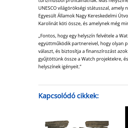
turizmusból profitálhatnak. Más helyszíne
UNESCO világörökségi státusszal, amely 
Egyesült Államok Nagy Kereskedelmi Útvona
Karolinát köti össze, és amelynek még m
„Fontos, hogy egy helyszín felvétele a Wa
együttműködik partnereivel, hogy olyan pr
választ, és biztosítja a finanszírozást az
gyűjtöttünk össze a Watch projektekre, és 
helyszínek igényeit.”
Kapcsolódó cikkek: