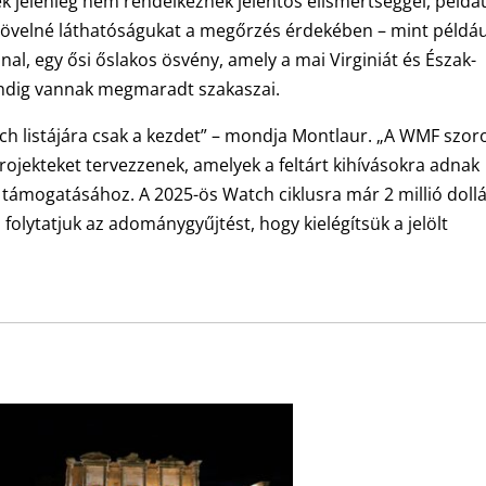
k jelenleg nem rendelkeznek jelentős elismertséggel, példáu
növelné láthatóságukat a megőrzés érdekében – mint példáu
l, egy ősi őslakos ösvény, amely a mai Virginiát és Észak-
indig vannak megmaradt szakaszai.
tch listájára csak a kezdet” – mondja Montlaur. „A WMF szo
ojekteket tervezzenek, amelyek a feltárt kihívásokra adnak
ok támogatásához. A 2025-ös Watch ciklusra már 2 millió dollá
folytatjuk az adománygyűjtést, hogy kielégítsük a jelölt