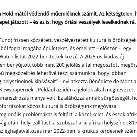
n, a Hold mától védendő műemléknek számít. Az kétségtelen, 
et játszott – és az is, hogy óriási veszélyek leselkednek rá
nd) frissen közzétett, veszélyeztetett kulturális örökségek
ából foglal magába épületeket, és emellett – először – egy
atch listát 2022-ben tették közzé. A 2025-ös kiadás új
ében benyújtott több mint 200 jelölés által megosztott megőr
pú megközelítés lehetővé teszi számunkra, hogy jobban
 helyszíneinek kihívásait” – nyilatkozta Bénédicte de Montla
Newspapernek. „Például az idén a jelölők által megnevezett 
nanszírozás hiánya volt. Ez aláhúzza annak sürgősségét, h
erőforrásokat közös kulturális örökségünk megóvása
gionális problémákat is feltárt: a közel-keleti és észak-afrik
ság utáni helyreállítást, a szubszaharai afrikai helyszínek 81
az éghajlatváltozás már 2022-ben is kritikus kérdésnek számí