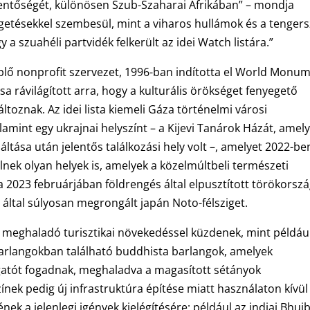
elentőségét, különösen Szub-Szaharai Afrikában” – mondja
egetésekkel szembesül, mint a viharos hullámok és a tengers
a szuahéli partvidék felkerült az idei Watch listára.”
plő nonprofit szervezet, 1996-ban indította el World Monu
 rávilágított arra, hogy a kulturális örökséget fenyegető
toznak. Az idei lista kiemeli Gáza történelmi városi
amint egy ukrajnai helyszínt – a Kijevi Tanárok Házát, amel
ltása után jelentős találkozási hely volt –, amelyet 2022-be
lnek olyan helyek is, amelyek a közelmúltbeli természeti
a 2023 februárjában földrengés által elpusztított törökorszá
által súlyosan megrongált japán Noto-félsziget.
t meghaladó turisztikai növekedéssel küzdenek, mint példáu
 barlangokban található buddhista barlangok, amelyek
atót fogadnak, meghaladva a magasított sétányok
nek pedig új infrastruktúra építése miatt használaton kívül
nek a jelenlegi igények kielégítésére; például az indiai Bhuj