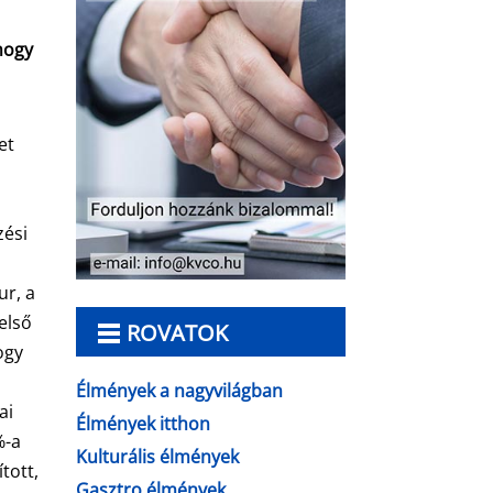
hogy
.
et
zési
ur, a
első
ROVATOK
ogy
Élmények a nagyvilágban
ai
Élmények itthon
%-a
Kulturális élmények
tott,
Gasztro élmények