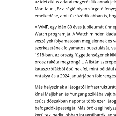
az idei ciklus adatai megerősítik annak j
Montlaur. „Ez a régió olyan sürgető feny
emelkedése, ami tükröződik abban is, hogy 
A WMF, egy idén 60 éves jubileumát ünne
Watch programját. A Watch minden kiadása
veszélyek folyamatosan megjelennek és vál
szerkezetének folyamatos pusztulását, val
1918-ban, az ország függetlenségének kikiá
orosz rakéta megrongált. A listán szerepe
katasztrófákból épülnek fel, mint például 
Antakya és a 2024 januárjában földrengés 
Más helyszínek a látogatói infrastruktúrá
kínai Maijishan és Yungang sziklába vájt
csúcsidőszakban naponta több ezer látog
befogadóképességét. Más örökségi helyszí
kerültek, pedig jobban integrálhatók lenné