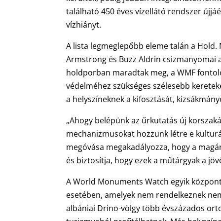
található 450 éves vízellátó rendszer újjá
vízhiányt.
A lista legmeglepőbb eleme talán a Hold. N
Armstrong és Buzz Aldrin csizmanyomai 
holdporban maradtak meg, a WMF fontolór
védelméhez szükséges szélesebb kereteke
a helyszíneknek a kifosztását, kizsákmán
„Ahogy belépünk az űrkutatás új korszak
mechanizmusokat hozzunk létre e kulturál
megóvása megakadályozza, hogy a magán- 
és biztosítja, hogy ezek a műtárgyak a j
A World Monuments Watch egyik központi 
esetében, amelyek nem rendelkeznek nemze
albániai Drino-völgy több évszázados orto