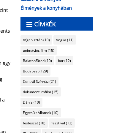
Élmények a konyhában
zint
CÍMKÉK
ments
Afganisztán
(10)
Anglia
(11)
animációs film
(18)
y
Balatonfüred
(10)
bor
(12)
n egy
Budapest
(129)
gi
Centrál Színház
(21)
dokumentumfilm
(15)
l a
Dánia
(10)
Egyesült Államok
(10)
festészet
(18)
fesztivál
(13)
ban