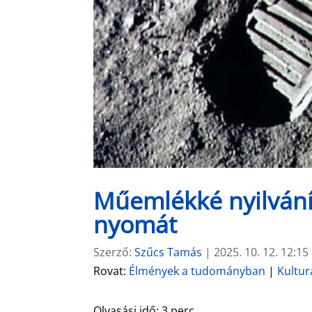
Műemlékké nyilvání
nyomát
Szerző:
Szűcs Tamás
|
2025. 10. 12. 12:15
Rovat:
Élmények a tudományban
|
Kultur
Olvasási idő:
3
perc