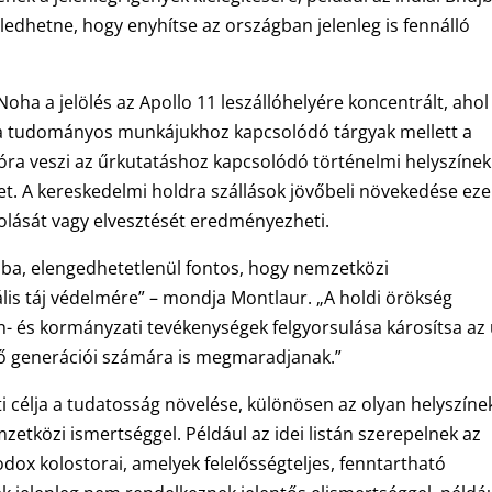
éledhetne, hogy enyhítse az országban jelenleg is fennálló
oha a jelölés az Apollo 11 leszállóhelyére koncentrált, ahol
a tudományos munkájukhoz kapcsolódó tárgyak mellett a
a veszi az űrkutatáshoz kapcsolódó történelmi helyszínek
t. A kereskedelmi holdra szállások jövőbeli növekedése ez
yolását vagy elvesztését eredményezheti.
ába, elengedhetetlenül fontos, hogy nemzetközi
is táj védelmére” – mondja Montlaur. „A holdi örökség
és kormányzati tevékenységek felgyorsulása károsítsa az 
övő generációi számára is megmaradjanak.”
célja a tudatosság növelése, különösen az olyan helyszíne
tközi ismertséggel. Például az idei listán szerepelnek az
dox kolostorai, amelyek felelősségteljes, fenntartható