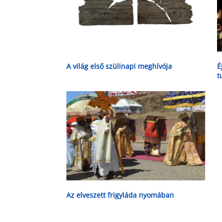
A világ első szülinapi meghívója
É
t
Az elveszett frigyláda nyomában