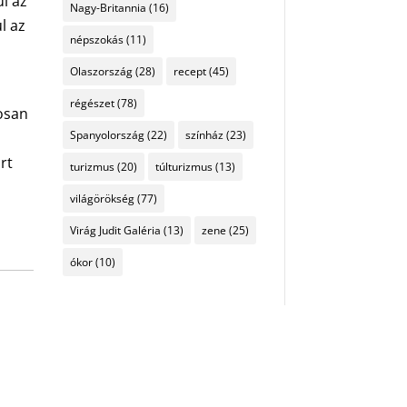
l az
Nagy-Britannia
(16)
l az
népszokás
(11)
Olaszország
(28)
recept
(45)
régészet
(78)
rosan
Spanyolország
(22)
színház
(23)
rt
turizmus
(20)
túlturizmus
(13)
világörökség
(77)
Virág Judit Galéria
(13)
zene
(25)
ókor
(10)