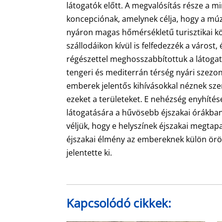
látogatók előtt. A megvalósítás része a m
koncepciónak, amelynek célja, hogy a múz
nyáron magas hőmérsékletű turisztikai kö
szállodáikon kívül is felfedezzék a várost,
régészettel meghosszabbítottuk a látogat
tengeri és mediterrán térség nyári szezo
emberek jelentős kihívásokkal néznek sze
ezeket a területeket. E nehézség enyhíté
látogatására a hűvösebb éjszakai órákban
véljük, hogy e helyszínek éjszakai megtapa
éjszakai élmény az embereknek külön öröm
jelentette ki.
Kapcsolódó cikkek: