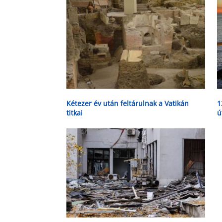
Kétezer év után feltárulnak a Vatikán
1
titkai
ú