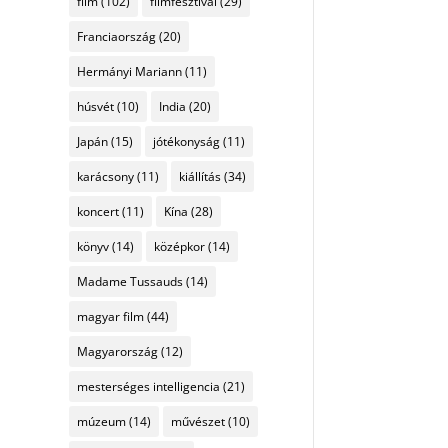
film
(102)
filmfesztivál
(29)
Franciaország
(20)
Hermányi Mariann
(11)
húsvét
(10)
India
(20)
Japán
(15)
jótékonyság
(11)
karácsony
(11)
kiállítás
(34)
koncert
(11)
Kína
(28)
könyv
(14)
középkor
(14)
Madame Tussauds
(14)
magyar film
(44)
Magyarország
(12)
mesterséges intelligencia
(21)
múzeum
(14)
művészet
(10)