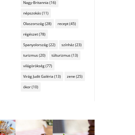
Nagy-Britannia
(16)
népszokás
(11)
Olaszország
(28)
recept
(45)
régészet
(78)
Spanyolország
(22)
színház
(23)
turizmus
(20)
túlturizmus
(13)
világörökség
(77)
Virág Judit Galéria
(13)
zene
(25)
ókor
(10)