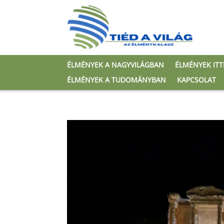
ÉLMÉNYEK A NAGYVILÁGBAN
ÉLMÉNYEK IT
ÉLMÉNYEK A TUDOMÁNYBAN
KAPCSOLAT