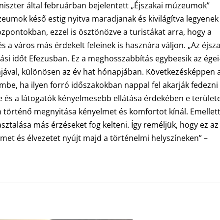
iniszter által februárban bejelentett „Éjszakai múzeumok”
eumok késő estig nyitva maradjanak és kivilágítva legyenek
zpontokban, ezzel is ösztönözve a turistákat arra, hogy a
 és a város más érdekelt feleinek is hasznára váljon. „Az éjsz
ási időt Efezusban. Ez a meghosszabbítás egybeesik az égei
njával, különösen az év hat hónapjában. Következésképpen 
mbe, ha ilyen forró időszakokban nappal fel akarják fedezni
se és a látogatók kényelmesebb ellátása érdekében e terület
 történő megnyitása kényelmet és komfortot kínál. Emellet
sztalása más érzéseket fog kelteni. Így reméljük, hogy ez az
et és élvezetet nyújt majd a történelmi helyszíneken” –