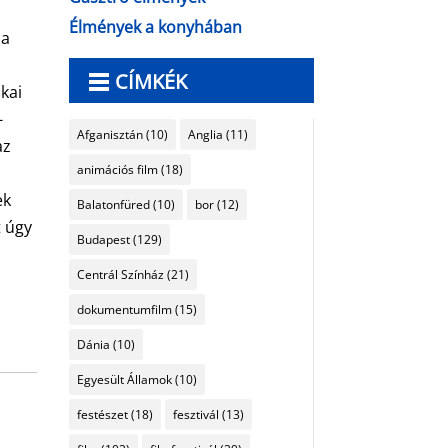
Élmények a konyhában
 a
CÍMKÉK
akai
-
Afganisztán
(10)
Anglia
(11)
az
animációs film
(18)
ek
Balatonfüred
(10)
bor
(12)
t úgy
Budapest
(129)
Centrál Színház
(21)
dokumentumfilm
(15)
Dánia
(10)
Egyesült Államok
(10)
festészet
(18)
fesztivál
(13)