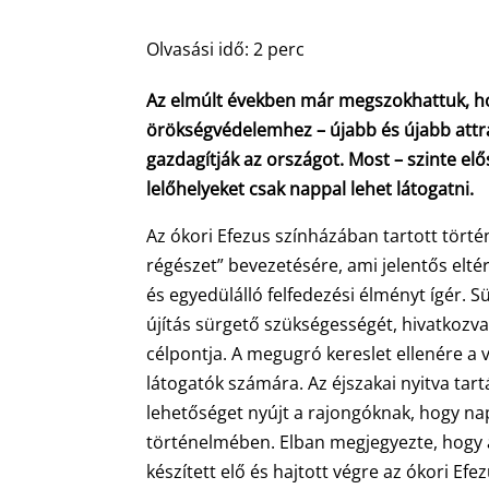
Olvasási idő:
2
perc
Az elmúlt években már megszokhattuk, ho
örökségvédelemhez – újabb és újabb attr
gazdagítják az országot. Most – szinte elő
lelőhelyeket csak nappal lehet látogatni.
Az ókori Efezus színházában tartott törté
régészet” bevezetésére, ami jelentős elté
és egyedülálló felfedezési élményt ígér.
újítás sürgető szükségességét, hivatkozva
célpontja. A megugró kereslet ellenére a v
látogatók számára. Az éjszakai nyitva tar
lehetőséget nyújt a rajongóknak, hogy n
történelmében. Elban megjegyezte, hogy a 
készített elő és hajtott végre az ókori Efe