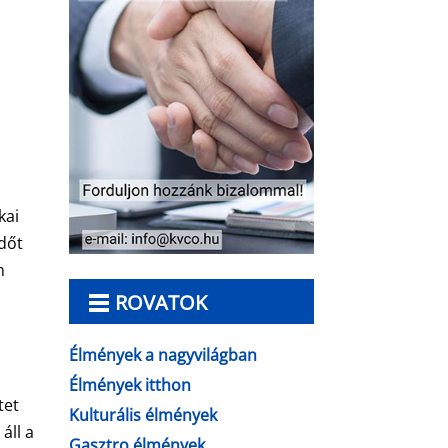
kai
időt
n
ROVATOK
Élmények a nagyvilágban
Élmények itthon
tet
Kulturális élmények
áll a
Gasztro élmények