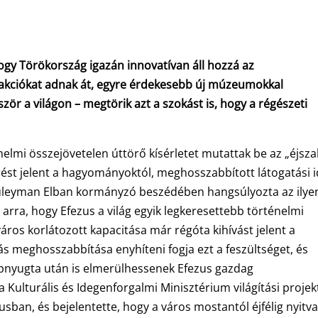
gy Törökország igazán innovatívan áll hozzá az
akciókat adnak át, egyre érdekesebb új múzeumokkal
ször a világon – megtörik azt a szokást is, hogy a régészeti
nelmi összejövetelen úttörő kísérletet mutattak be az „éjsza
rést jelent a hagyományoktól, meghosszabbított látogatási 
 Süleyman Elban kormányzó beszédében hangsúlyozta az ilye
 arra, hogy Efezus a világ egyik legkeresettebb történelmi
áros korlátozott kapacitása már régóta kihívást jelent a
tás meghosszabbítása enyhíteni fogja ezt a feszültséget, és
apnyugta után is elmerülhessenek Efezus gazdag
Kulturális és Idegenforgalmi Minisztérium világítási projek
zusban, és bejelentette, hogy a város mostantól éjfélig nyitva 