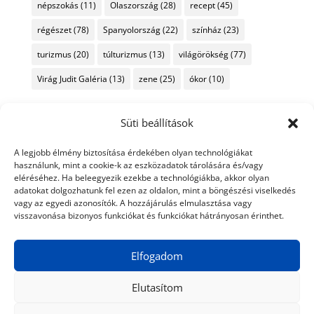
népszokás
(11)
Olaszország
(28)
recept
(45)
régészet
(78)
Spanyolország
(22)
színház
(23)
turizmus
(20)
túlturizmus
(13)
világörökség
(77)
Virág Judit Galéria
(13)
zene
(25)
ókor
(10)
Süti beállítások
A legjobb élmény biztosítása érdekében olyan technológiákat
használunk, mint a cookie-k az eszközadatok tárolására és/vagy
eléréséhez. Ha beleegyezik ezekbe a technológiákba, akkor olyan
adatokat dolgozhatunk fel ezen az oldalon, mint a böngészési viselkedés
vagy az egyedi azonosítók. A hozzájárulás elmulasztása vagy
visszavonása bizonyos funkciókat és funkciókat hátrányosan érinthet.
Elfogadom
Elutasítom