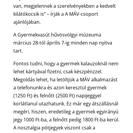
van, megjelennek a szerelvényekben a kedvelt
kilátókocsik is” – írják a A MÁV-csoport
ajánlójában.
A Gyermekvasút hűvösvölgyi múzeuma
március 28-tól április 7-ig minden nap nyitva
tart.
Fontos tudni, hogy a gyermek kalauzoknál nem
lehet kártyával fizetni, csak készpénzzel.
Megoldás lehet, ha letöltjük a MÁV alkalmazást
a telefonunkra és azon keresztül gyermek
(1250 Ft) és felnőtt (2500 Ft) napijeggyel
korlátlanul utazhatunk. Ez már egy átszállásnál
megéri, hiszen, eredetileg a gyermek egyirányú
jegy 1000 Ft-ba, a felnőtt pedig 1800 Ft-ba kerül.
A nosztalgia pótjegyek viszont csak a