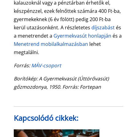
kalauzoknál vagy a pénztárban érhetők el,
készpénzzel, ezek felnőttek számára 400 Ft-ba,
gyermekeknek (6 év fölött) pedig 200 Ft-ba
kerül utazásonként. A részletetes
díjszabást
és
a menetrendet a
Gyermekvasút honlapján
és a
Menetrend mobilalkalmazásban
lehet
megtalálni.
Forrás:
MÁV-csoport
Borítókép: A Gyermekvasút (Úttörővasút)
gőzmozdonya, 1950. Forrás: Fortepan
Kapcsolódó cikkek: