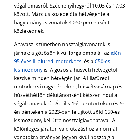
végállomásról, Széchenyihegyről 10:03 és 17:03
között. Március közepe óta hétvégente a
hagyományos vonatok 40-50 percenként
közlekednek.
A tavaszi szünetben nosztalgiavonatok is
járnak: a gőzösön kívül forgalomba áll az
idén
95 éves lillafüredi motorkocsi
és a
C50-es
kismozdony
is. A gőzös a húsvéti hétvégétől
kezdve minden hétvégén jár. A lillafüredi
motorkocsi nagypénteken, húsvétvasárnap és
húsvéthétfőn délutánonként kétszer indul a
végállomásokról. Április 4-én csütörtökön és 5-
én pénteken a 2023-ban felújított zöld C50-es
kismozdony kel útra nosztalgiavonatával. A
különleges járaton való utazáshoz a normál
vonatokra érvényes jegyen kívül nosztalgia