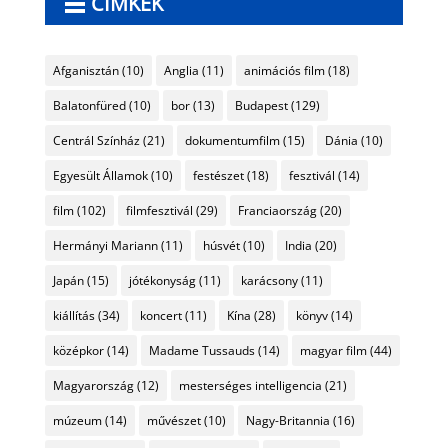
CÍMKÉK
Afganisztán
(10)
Anglia
(11)
animációs film
(18)
Balatonfüred
(10)
bor
(13)
Budapest
(129)
Centrál Színház
(21)
dokumentumfilm
(15)
Dánia
(10)
Egyesült Államok
(10)
festészet
(18)
fesztivál
(14)
film
(102)
filmfesztivál
(29)
Franciaország
(20)
Hermányi Mariann
(11)
húsvét
(10)
India
(20)
Japán
(15)
jótékonyság
(11)
karácsony
(11)
kiállítás
(34)
koncert
(11)
Kína
(28)
könyv
(14)
középkor
(14)
Madame Tussauds
(14)
magyar film
(44)
Magyarország
(12)
mesterséges intelligencia
(21)
múzeum
(14)
művészet
(10)
Nagy-Britannia
(16)